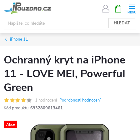
Přejít
NÁKUPNÍ
KOŠÍK
na
obsah
HLEDAT
iPhone 11
Ochranný kryt na iPhone
11 - LOVE MEI, Powerful
Green
1 hodnocení
Podrobnosti hodnocení
Kód produktu:
6932809613461
Akce