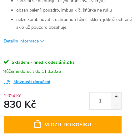
zařízení se dá dobíjet i synchronizovat v krytu
obsah balení: pouzdro, imbus klíč, šňůrka na ruku
nelze kombinovat s ochrannou fólií či sklem, jelikož ochrané
sklo už pouzdro obsahuje
Detailní informace
Skladem - hned k odeslání
2 ks
11.8.2026
Možnosti doručení
1 024 Kč
830 Kč
Měrná
cena:
VLOŽIT DO KOŠÍKU