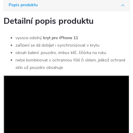
Popis produktu
Detailní popis produktu
vysoce odolný
kryt pro iPhone 11
zařízení se dá dobíjet i synchronizovat v krytu
obsah balení: pouzdro, imbus klíč, šňůrka na ruku
nelze kombinovat s ochrannou fólií či sklem, jelikož ochrané
sklo už pouzdro obsahuje