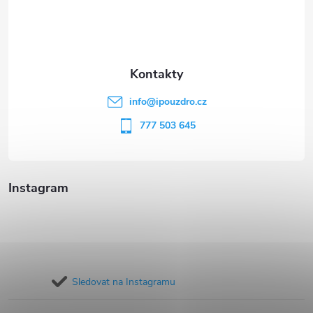
p
a
t
info
@
ipouzdro.cz
í
777 503 645
Instagram
Sledovat na Instagramu