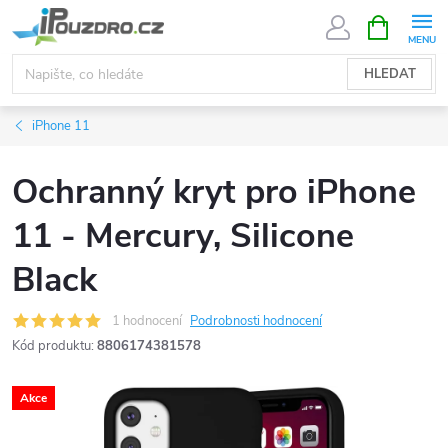
Přejít
NÁKUPNÍ
KOŠÍK
na
obsah
HLEDAT
iPhone 11
Ochranný kryt pro iPhone
11 - Mercury, Silicone
Black
1 hodnocení
Podrobnosti hodnocení
Kód produktu:
8806174381578
Akce