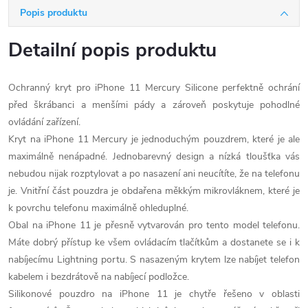
Popis produktu
Detailní popis produktu
Ochranný kryt pro iPhone 11 Mercury Silicone perfektně ochrání
před škrábanci a menšími pády a zároveň poskytuje pohodlné
ovládání zařízení.
Kryt na iPhone 11 Mercury je jednoduchým pouzdrem, které je ale
maximálně nenápadné. Jednobarevný design a nízká tloušťka vás
nebudou nijak rozptylovat a po nasazení ani neucítíte, že na telefonu
je. Vnitřní část pouzdra je obdařena měkkým mikrovláknem, které je
k povrchu telefonu maximálně ohleduplné.
Obal na iPhone 11 je přesně vytvarován pro tento model telefonu.
Máte dobrý přístup ke všem ovládacím tlačítkům a dostanete se i k
nabíjecímu Lightning portu. S nasazeným krytem lze nabíjet telefon
kabelem i bezdrátově na nabíjecí podložce.
Silikonové pouzdro na iPhone 11 je chytře řešeno v oblasti