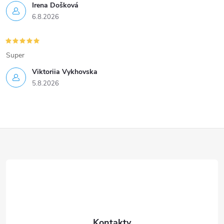
Irena Došková
6.8.2026
Super
Viktoriia Vykhovska
5.8.2026
Z
á
p
a