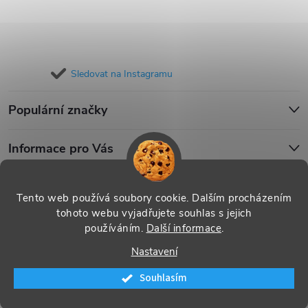
Sledovat na Instagramu
Populární značky
Informace pro Vás
Blog
Tento web používá soubory cookie. Dalším procházením
tohoto webu vyjadřujete souhlas s jejich
používáním.
Další informace
.
Copyright 2026
iPouzdro.cz
. Všechna práva vyhrazena.
Upravit
Nastavení
nastavení cookies
Souhlasím
Vytvořil Shoptet