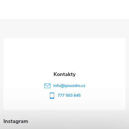
Z
á
p
a
t
info
@
ipouzdro.cz
í
777 503 645
Instagram