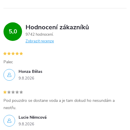
Hodnocení zákazníků
5,0
9742 hodnocení
Zobrazit recenze
Palec
Honza Bělas
9.8.2026
Pod pouzdro se dostane voda a je tam dokud ho nesundám a
neotřu.
Lucie Nĕmcová
9.8.2026