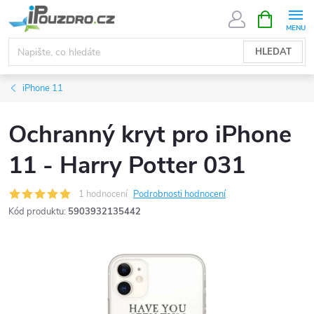
Přejít
NÁKUPNÍ
KOŠÍK
na
obsah
HLEDAT
iPhone 11
Ochranný kryt pro iPhone
11 - Harry Potter 031
1 hodnocení
Podrobnosti hodnocení
Kód produktu:
5903932135442