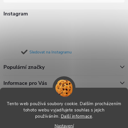
Instagram
Sledovat na Instagramu
Populární značky
Informace pro Vás
Blog
Tento web používá soubory cookie. Dalším procházením
tohoto webu vyjadřujete souhlas s jejich
používáním.
Další informace
.
Copyright 2026
iPouzdro.cz
. Všechna práva vyhrazena.
Upravit
Nastavení
nastavení cookies