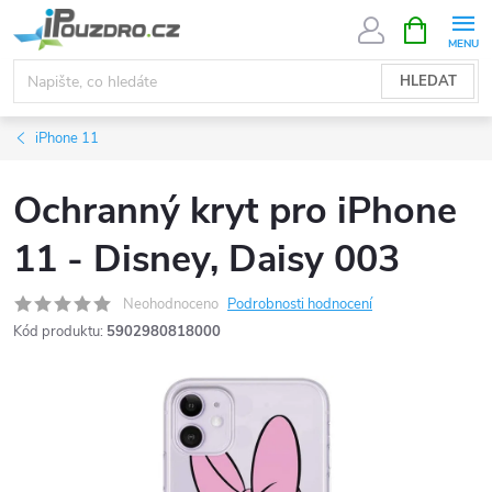
Přejít
NÁKUPNÍ
KOŠÍK
na
obsah
HLEDAT
iPhone 11
Ochranný kryt pro iPhone
11 - Disney, Daisy 003
Neohodnoceno
Podrobnosti hodnocení
Kód produktu:
5902980818000