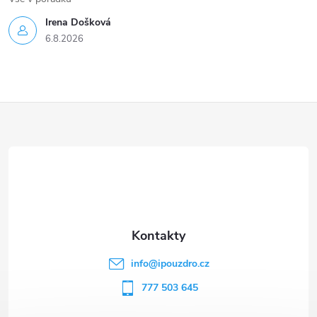
Irena Došková
6.8.2026
Z
á
p
a
t
info
@
ipouzdro.cz
í
777 503 645