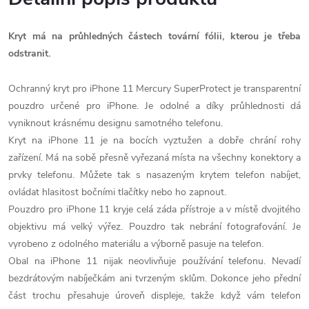
Kryt má na průhledných částech tovární fólii, kterou je třeba
odstranit.
Ochranný kryt pro iPhone 11 Mercury SuperProtect je transparentní
pouzdro určené pro iPhone. Je odolné a díky průhlednosti dá
vyniknout krásnému designu samotného telefonu.
Kryt na iPhone 11 je na bocích vyztužen a dobře chrání rohy
zařízení. Má na sobě přesně vyřezaná místa na všechny konektory a
prvky telefonu. Můžete tak s nasazeným krytem telefon nabíjet,
ovládat hlasitost bočními tlačítky nebo ho zapnout.
Pouzdro pro iPhone 11 kryje celá záda přístroje a v místě dvojitého
objektivu má velký výřez. Pouzdro tak nebrání fotografování. Je
vyrobeno z odolného materiálu a výborně pasuje na telefon.
Obal na iPhone 11 nijak neovlivňuje používání telefonu. Nevadí
bezdrátovým nabíječkám ani tvrzeným sklům. Dokonce jeho přední
část trochu přesahuje úroveň displeje, takže když vám telefon