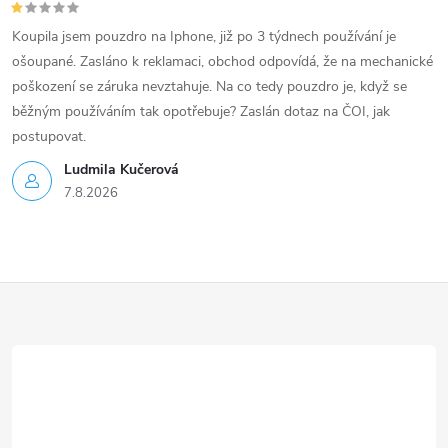
Koupila jsem pouzdro na Iphone, již po 3 týdnech používání je
ošoupané. Zasláno k reklamaci, obchod odpovídá, že na mechanické
poškození se záruka nevztahuje. Na co tedy pouzdro je, když se
běžným používáním tak opotřebuje? Zaslán dotaz na ČOI, jak
postupovat.
Ludmila Kučerová
7.8.2026
Z
á
p