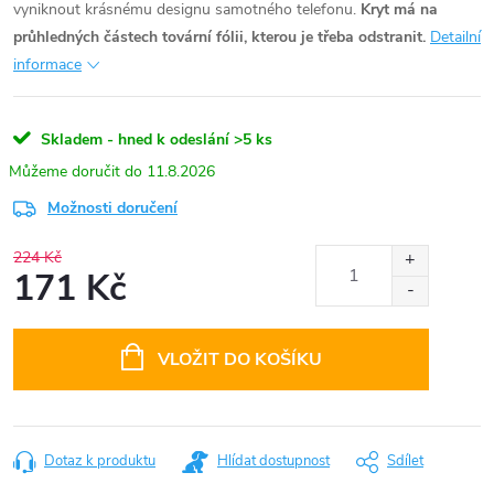
vyniknout krásnému designu samotného telefonu.
Kryt má na
průhledných částech tovární fólii, kterou je třeba odstranit.
Detailní
informace
Skladem - hned k odeslání
>5 ks
11.8.2026
Možnosti doručení
224 Kč
171 Kč
Měrná
cena:
VLOŽIT DO KOŠÍKU
Dotaz k produktu
Hlídat dostupnost
Sdílet