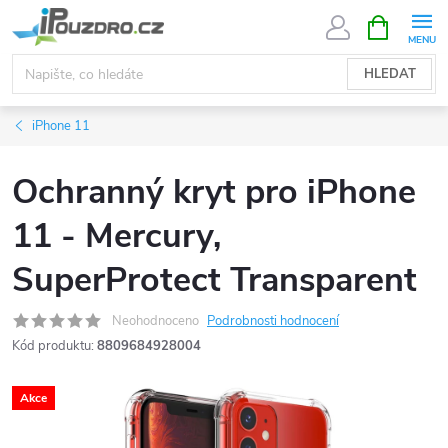
Přejít
NÁKUPNÍ
KOŠÍK
na
obsah
HLEDAT
iPhone 11
Ochranný kryt pro iPhone
11 - Mercury,
SuperProtect Transparent
Neohodnoceno
Podrobnosti hodnocení
Kód produktu:
8809684928004
Akce