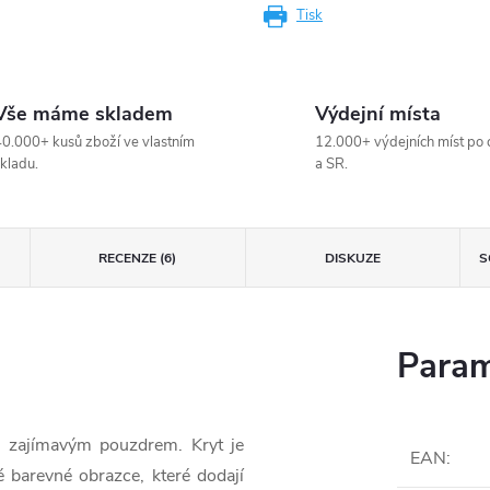
Tisk
Vše máme skladem
Výdejní místa
0.000+ kusů zboží ve vlastním
12.000+ výdejních míst po 
kladu.
a SR.
RECENZE (6)
DISKUZE
S
Param
i zajímavým pouzdrem. Kryt je
EAN
:
 barevné obrazce, které dodají