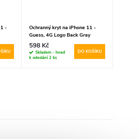
1 -
Ochranný kryt na iPhone 11 -
Ochrann
Guess, 4G Logo Back Gray
Scooby 
598 Kč
274 K
ŠÍKU
DO KOŠÍKU
Skladem - hned
Sklad
k odeslání
2 ks
k odeslán