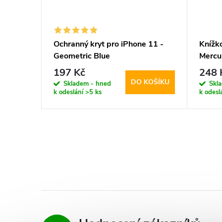
 11 -
Ochranný kryt pro iPhone 11 -
Knížk
Geometric Blue
Mercu
197 Kč
248 
KOŠÍKU
DO KOŠÍKU
Skladem - hned
Skl
k odeslání
>5 ks
k odesl