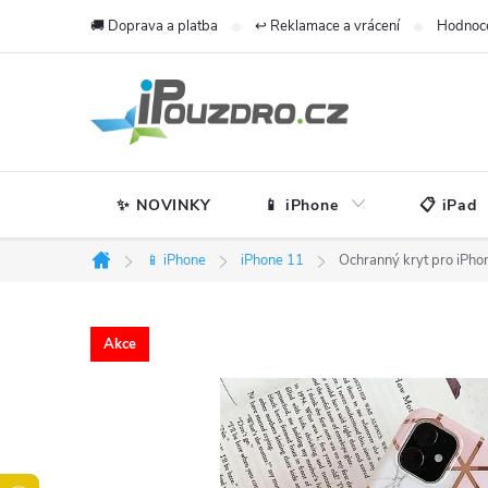
Přejít
🚚 Doprava a platba
↩️ Reklamace a vrácení
Hodnoc
na
obsah
✨ NOVINKY
📱 iPhone
📋 iPad
📱 iPhone
iPhone 11
Ochranný kryt pro iPho
Domů
Akce