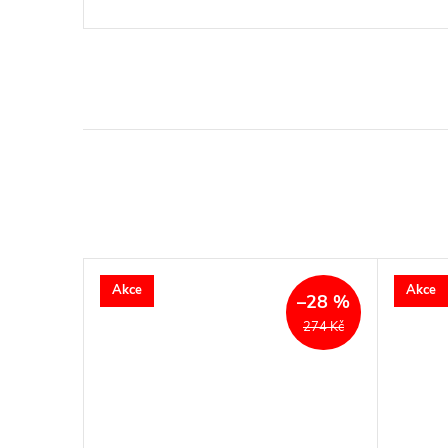
Akce
Akce
–28 %
274 Kč