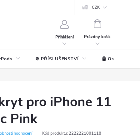
ntakt
💼 Pro firmy
CZK
NÁKUPNÍ
KOŠÍK
Prázdný košík
Přihlášení
rPods
⚙️ PŘÍSLUŠENSTVÍ
🤖 Ostatní značk
kryt pro iPhone 11
c Pink
obnosti hodnocení
Kód produktu:
2222221001118