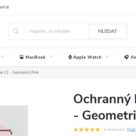
ení obchodu
📃 Obchodní podmínky
🔒 Ochrana os. údajů
📞 Ko
HLEDAT
💻 MacBook
⌚ Apple Watch
🎧 Ai
ne 11 - Geometric Pink
Ochranný 
- Geometri
6 hodnocení
Podr