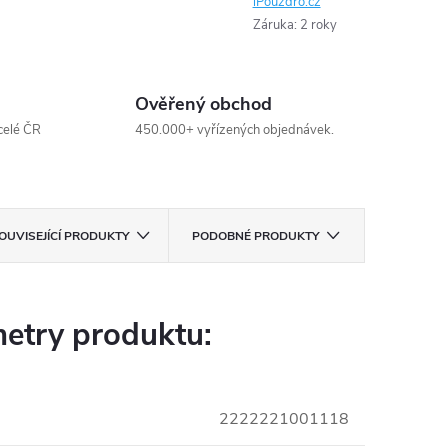
iPouzdro.cz
Záruka
:
2 roky
Ověřený obchod
celé ČR
450.000+ vyřízených objednávek.
OUVISEJÍCÍ PRODUKTY
PODOBNÉ PRODUKTY
etry produktu:
2222221001118