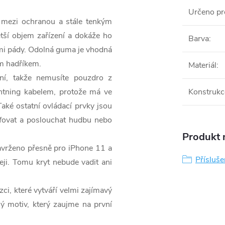
Určeno pr
mezi ochranou a stále tenkým
tší objem zařízení a dokáže ho
Barva
:
mi pády. Odolná guma je vhodná
ým hadříkem.
Materiál
:
ní, takže nemusíte pouzdro z
ightning kabelem, protože má ve
Konstrukc
Také ostatní ovládací prvky jsou
afovat a poslouchat hudbu nebo
Produkt n
navrženo přesně pro iPhone
11 a
Přísluše
eji. Tomu kryt nebude vadit ani
zci, které vytváří velmi zajímavý
ý motiv, který zaujme na první