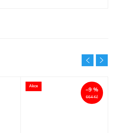
Akce
–9 %
664 Kč