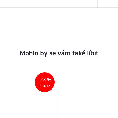
–23 %
324 Kč