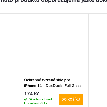
muto produktu doporučujeme ještě dok
Ochranné tvrzené sklo pro
iPhone 11 - DuxDucis, Full Glass
Black
174 Kč
Skladem - hned
DO KOŠÍKU
k odeslání
>5 ks