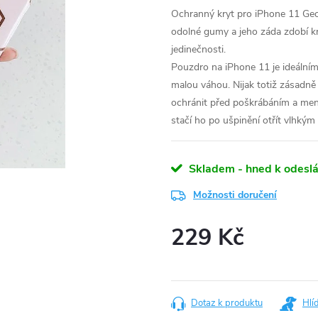
Ochranný kryt pro iPhone 11 Geo
odolné gumy a jeho záda zdobí k
jedinečnosti.
Pouzdro na iPhone
11 je ideáln
malou váhou. Nijak totiž zásadně
ochránit před poškrábáním a me
stačí ho po ušpinění otřít vlhkým
Skladem - hned k odeslá
Možnosti doručení
229 Kč
Měrná
cena:
Dotaz k produktu
Hlí