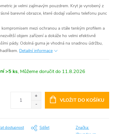
metric je velmi zajímavým pouzdrem. Kryt je vyrobený z
rásné barevné obrazce, které dodají vašemu telefonu punc
ím kompromisem mezi ochranou a stále tenkým profilem a
 nezvětší objem zařízení a dokáže ho velmi efektivně
nšími pády. Odolná guma je vhodná na snadnou údržbu,
 hadříkem.
Detailní informace
ní
>5 ks
11.8.2026
VLOŽIT DO KOŠÍKU
dat dostupnost
Sdílet
Značka: