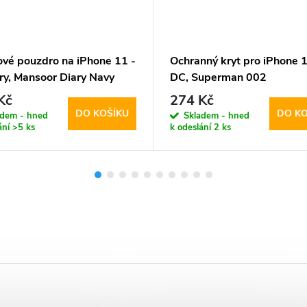
ové pouzdro na iPhone 11 -
Ochranný kryt pro iPhone 1
ry, Mansoor Diary Navy
DC, Superman 002
Kč
274 Kč
DO KOŠÍKU
DO KO
adem - hned
Skladem - hned
ání
>5 ks
k odeslání
2 ks