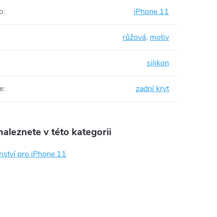
o
:
iPhone 11
růžová
,
motiv
silikon
e
:
zadní kryt
aleznete v této kategorii
nství pro iPhone 11