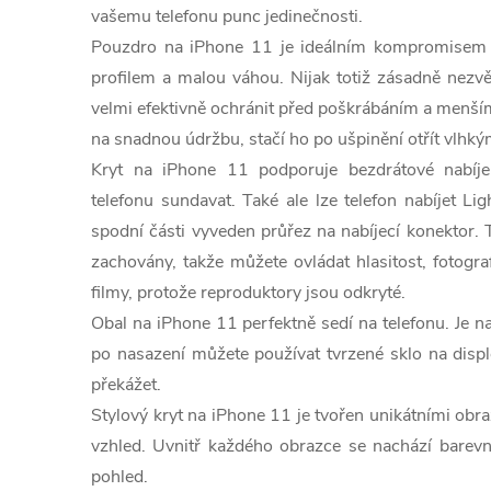
vašemu telefonu punc jedinečnosti.
Pouzdro na iPhone
11 je ideálním kompromisem 
profilem a malou váhou. Nijak totiž zásadně nezvě
velmi efektivně ochránit před poškrábáním a menší
na snadnou údržbu, stačí ho po ušpinění otřít vlhk
Kryt na iPhone
11 podporuje bezdrátové nabíje
telefonu sundavat. Také ale lze telefon nabíjet L
spodní části vyveden průřez na nabíjecí konektor. 
zachovány, takže můžete ovládat hlasitost, fotogr
filmy, protože reproduktory jsou odkryté.
Obal na iPhone
11 perfektně sedí na telefonu. Je 
po nasazení můžete používat tvrzené sklo na displ
překážet.
Stylový kryt na iPhone
11 je tvořen unikátními obra
vzhled. Uvnitř každého obrazce se nachází barevn
pohled.