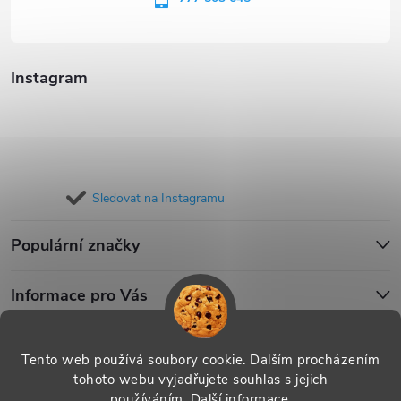
í
Instagram
Sledovat na Instagramu
Populární značky
Informace pro Vás
Blog
Tento web používá soubory cookie. Dalším procházením
tohoto webu vyjadřujete souhlas s jejich
používáním.
Další informace
.