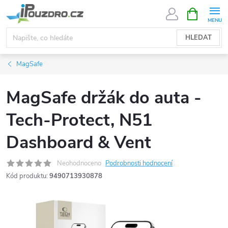
Přejít
NÁKUPNÍ
KOŠÍK
na
obsah
HLEDAT
MagSafe
MagSafe držák do auta -
Tech-Protect, N51
Dashboard & Vent
Neohodnoceno
Podrobnosti hodnocení
Kód produktu:
9490713930878