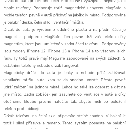
Držák do auta pro iPhone Tech-Protect N51 využijete s nejnovějšími
Apple telefony. Podporuje totiž magnetické uchycení MagSafe a
rychle telefon pevně v autě přichytí na jakékoliv místo. Podporována
je palubní deska, čelní sklo i ventilační mřížka.
Držák do auta je vyroben z odolného plastu a na přední části je
magnet s podporou MagSafe. Ten pevně drží váš telefon díky
magnetům, které jsou umístěné v zadní části telefonu. Podporovány
jsou modely iPhone 12, iPhone 13 a iPhone 14 a to všechny jejich
řady. Ty totiž právě mají MagSafe zabudované na svých zádech. S
ostatními telefony nebude držák fungovat.
Magnetický držák do auta je lehký a nebude příliš zatěžovat
ventilační mřížku auta, kam se dá snadno umístit. Přesto pevně
udrží zařízení na jednom místě. Lehce ho také lze odebrat a dát na
jiné místo. Zadní zobáček jen zasunete do ventilace v autě a díky
otočnému kloubu přesně natočíte tak, abyste měli po položení
telefon proti obličeji.
Držák telefonu na čelní sklo připevníte stejně snadno. V balení je
totiž i silná přísavka a rameno. Tento systém posadíte na palubní