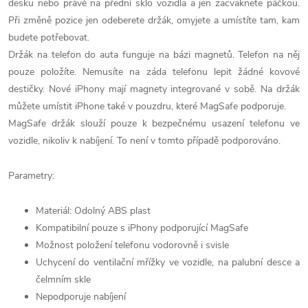
desku nebo právě na přední sklo vozidla a jen zacvaknete páčkou.
Při změně pozice jen odeberete držák, omyjete a umístíte tam, kam
budete potřebovat.
Držák na telefon do auta funguje na bázi magnetů. Telefon na něj
pouze položíte. Nemusíte na záda telefonu lepit žádné kovové
destičky. Nové iPhony mají magnety integrované v sobě. Na držák
můžete umístit iPhone také v pouzdru, které MagSafe podporuje.
MagSafe držák slouží pouze k bezpečnému usazení telefonu ve
vozidle, nikoliv k nabíjení. To není v tomto případě podporováno.
Parametry:
Materiál: Odolný ABS plast
Kompatibilní pouze s iPhony podporující MagSafe
Možnost položení telefonu vodorovně i svisle
Uchycení do ventilační mřížky ve vozidle, na palubní desce a
čelmním skle
Nepodporuje nabíjení