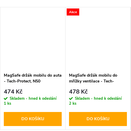
Akce
MagSafe držák mobilu do auta
MagSafe držák mobilu do
- Tech-Protect, N50
mřížky ventilace - Tech-
Protect, N51
474 Kč
478 Kč
Skladem - hned k odeslání
Skladem - hned k odeslání
1 ks
2 ks
DO KOŠÍKU
DO KOŠÍKU