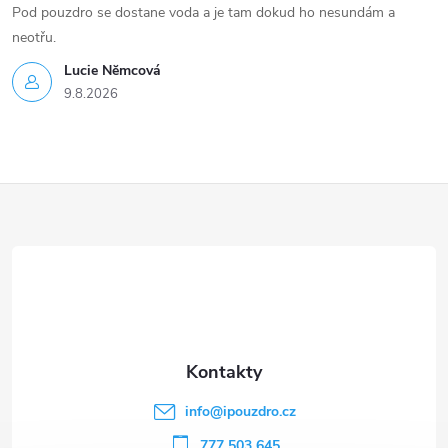
Pod pouzdro se dostane voda a je tam dokud ho nesundám a
neotřu.
Lucie Nĕmcová
9.8.2026
Z
á
p
a
t
info
@
ipouzdro.cz
777 503 645