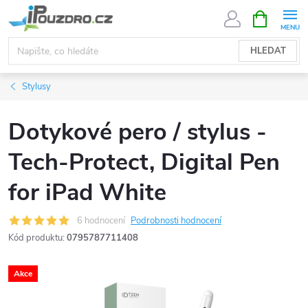
Přejít
NÁKUPNÍ
KOŠÍK
na
obsah
HLEDAT
Stylusy
Dotykové pero / stylus -
Tech-Protect, Digital Pen
for iPad White
6 hodnocení
Podrobnosti hodnocení
Kód produktu:
0795787711408
Akce