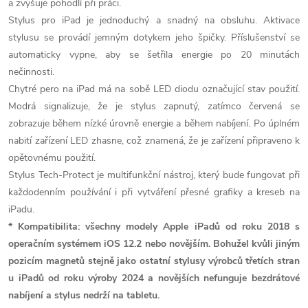
a zvyšuje pohodlí při práci.
Stylus pro iPad je jednoduchý a snadný na obsluhu. Aktivace
stylusu se provádí jemným dotykem jeho špičky. Příslušenství se
automaticky vypne, aby se šetřila energie po 20 minutách
nečinnosti.
Chytré pero na iPad má na sobě LED diodu označující stav použití.
Modrá signalizuje, že je stylus zapnutý, zatímco červená se
zobrazuje během nízké úrovně energie a během nabíjení. Po úplném
nabití zařízení LED zhasne, což znamená, že je zařízení připraveno k
opětovnému použití.
Stylus Tech-Protect je multifunkční nástroj, který bude fungovat při
každodenním používání i při vytváření přesné grafiky a kreseb na
iPadu.
* Kompatibilita: všechny modely Apple iPadů od roku 2018 s
operačním systémem iOS 12.2 nebo novějším. B
ohužel kvůli jiným
pozicím magnetů stejně jako ostatní stylusy výrobců třetích stran
u iPadů od roku výroby 2024 a novějších nefunguje bezdrátové
nabíjení a stylus nedrží na tabletu.