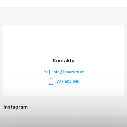
Z
á
p
a
t
info
@
ipouzdro.cz
í
777 503 645
Instagram