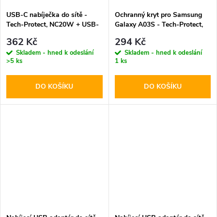
USB-C nabíječka do sítě -
Ochranný kryt pro Samsung
Tech-Protect, NC20W + USB-
Galaxy A03S - Tech-Protect,
C kabel
Tpucarbon Black
362 Kč
294 Kč
Skladem - hned k odeslání
Skladem - hned k odeslání
>5 ks
1 ks
DO KOŠÍKU
DO KOŠÍKU