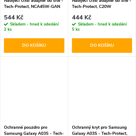
Nabíjecí USB adaptér do sítě -
Nabíjecí USB adaptér do sítě -
Tech-Protect, NCA45W-GAN
Tech-Protect, C20W
PD45W/QC3.0 Black + USB-C
PD20W/QC3.0 + USB-C kabel
544 Kč
444 Kč
kabel
Skladem - hned k odeslání
Skladem - hned k odeslání
2 ks
5 ks
DO KOŠÍKU
DO KOŠÍKU
Ochranné pouzdro pro
Ochranný kryt pro Samsung
Samsung Galaxy A03S - Tech-
Galaxy A03S - Tech-Protect,