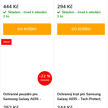
Protect, Wallet Marble
Xarmor Black
444 Kč
294 Kč
Skladem - hned k odeslání
Skladem - hned k odeslání
2 ks
2 ks
DO KOŠÍKU
DO KOŠÍKU
Akce
–22 %
324 Kč
Ochranné pouzdro pro
Ochranný kryt pro Samsung
Samsung Galaxy A03S -
Galaxy A03S - Tech-Protect,
DuxDucis, SkinPro Rose
Flexair Crystal
252 Kč
244 Kč