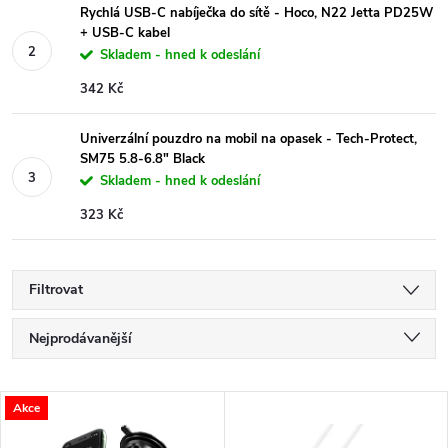
Rychlá USB-C nabíječka do sítě - Hoco, N22 Jetta PD25W
+ USB-C kabel
Skladem - hned k odeslání
342 Kč
Univerzální pouzdro na mobil na opasek - Tech-Protect,
SM75 5.8-6.8" Black
Skladem - hned k odeslání
323 Kč
Filtrovat
Ř
Nejprodávanější
a
Nejlevnější
V
Akce
Nejdražší
z