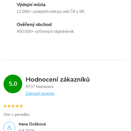
Výdejní místa
p
12.000+ výdejních míst po celé ČR a SR.
r
Ověřený obchod
v
450.000+ vyřízených objednávek.
k
y
v
ý
Hodnocení zákazníků
5,0
9737 hodnocení
p
Zobrazit recenze
i
s
Vse v poradku
u
Irena Došková