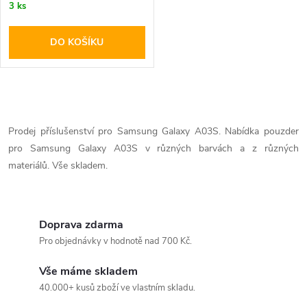
3 ks
DO KOŠÍKU
O
v
Prodej příslušenství pro Samsung Galaxy A03S. Nabídka pouzder
pro Samsung Galaxy A03S v různých barvách a z různých
l
materiálů. Vše skladem.
á
d
Doprava zdarma
a
Pro objednávky v hodnotě nad 700 Kč.
c
Vše máme skladem
40.000+ kusů zboží ve vlastním skladu.
í