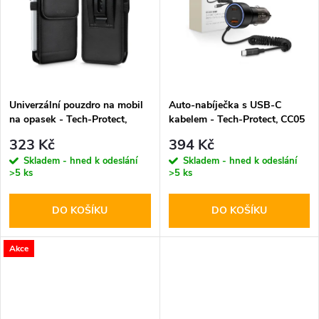
k
t
t
ů
ů
Univerzální pouzdro na mobil
Auto-nabíječka s USB-C
na opasek - Tech-Protect,
kabelem - Tech-Protect, CC05
SM75 5.8-6.8" Black
2-port PD60W
323 Kč
394 Kč
Skladem - hned k odeslání
Skladem - hned k odeslání
>5 ks
>5 ks
DO KOŠÍKU
DO KOŠÍKU
Akce