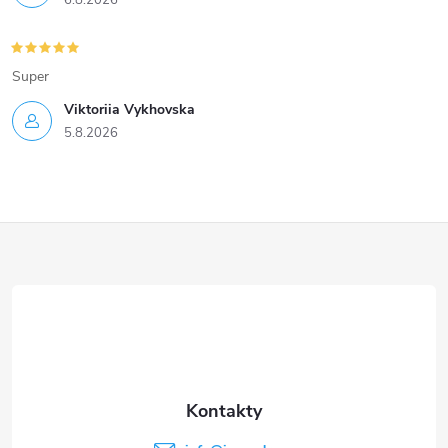
6.8.2026
Super
Viktoriia Vykhovska
5.8.2026
Z
á
p
a
t