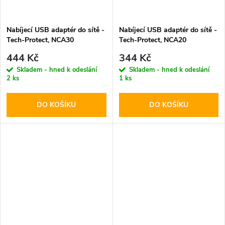
Nabíjecí USB adaptér do sítě -
Nabíjecí USB adaptér do sítě -
Tech-Protect, NCA30
Tech-Protect, NCA20
PD30W/QC3.0 + USB-C kabel
PD20W/QC3.0 + USB-C kabel
444 Kč
344 Kč
Skladem - hned k odeslání
Skladem - hned k odeslání
2 ks
1 ks
DO KOŠÍKU
DO KOŠÍKU