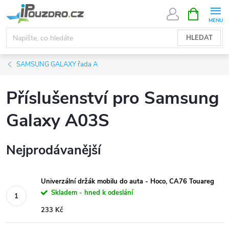
Přejít
NÁKUPNÍ
KOŠÍK
na
obsah
HLEDAT
SAMSUNG GALAXY řada A
Příslušenství pro Samsung
Galaxy A03S
Nejprodávanější
Univerzální držák mobilu do auta - Hoco, CA76 Touareg
Skladem - hned k odeslání
233 Kč