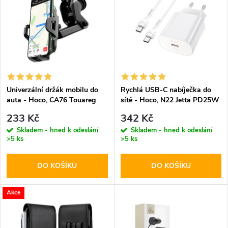
ý
Abecedně
e
p
n
i
í
s
p
Univerzální držák mobilu do
Rychlá USB-C nabíječka do
auta - Hoco, CA76 Touareg
sítě - Hoco, N22 Jetta PD25W
p
+ USB-C kabel
r
233 Kč
342 Kč
r
Skladem - hned k odeslání
Skladem - hned k odeslání
>5 ks
>5 ks
o
o
DO KOŠÍKU
DO KOŠÍKU
d
d
u
Akce
u
k