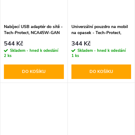
Nabíjecí USB adaptér do sítě -
Univerzální pouzdro na mobil
Tech-Protect, NCA45W-GAN
na opasek - Tech-Protect,
PD45W/QC3.0 White + USB-
SM85 5.8-6.8" Black
544 Kč
344 Kč
C kabel
Skladem - hned k odeslání
Skladem - hned k odeslání
2 ks
1 ks
DO KOŠÍKU
DO KOŠÍKU