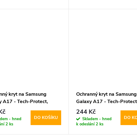
nný kryt na Samsung
Ochranný kryt na Samsung
y A17 - Tech-Protect,
Galaxy A17 - Tech-Protect
ir Hybrid MagSafe
Flexair Crystal
Kč
244 Kč
DO KOŠÍKU
DO K
adem - hned
Skladem - hned
ání
2 ks
k odeslání
2 ks