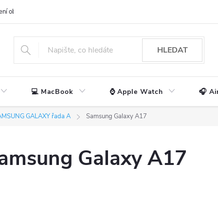
ení obchodu
📃 Obchodní podmínky
🔒 Ochrana os. údajů
📞 Ko
HLEDAT
💻 MacBook
⌚ Apple Watch
🎧 Ai
AMSUNG GALAXY řada A
Samsung Galaxy A17
 Samsung Galaxy A17