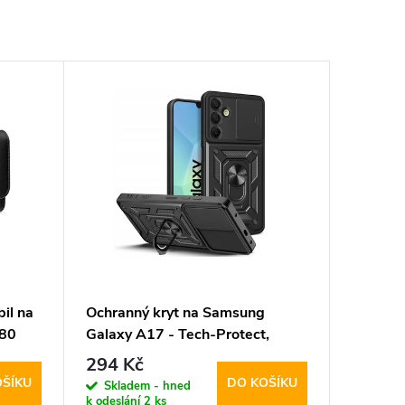
il na
Ochranný kryt na Samsung
M80
Galaxy A17 - Tech-Protect,
CamShield Black
294 Kč
OŠÍKU
DO KOŠÍKU
Skladem - hned
k odeslání
2 ks