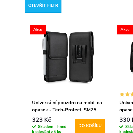
OTEVŘÍT FILTR
e
V
n
Akce
Akce
ý
í
p
p
i
r
s
o
p
d
Univerzální pouzdro na mobil na
Univer
opasek - Tech-Protect, SM75
opase
r
u
5.8-6.8" Black
5.8-6
323 Kč
330 
DO KOŠÍKU
o
Skladem - hned
Skl
k
k odeslání
>5 ks
k odesl