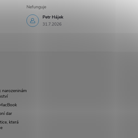
Nefunguje
Petr Hájek
31.7.2026
k narozeninám
nství
š MacBook
bní dar
ice, která
ce