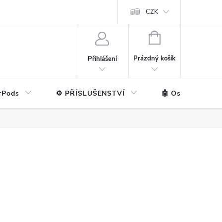
ntakt
💼 Pro firmy
CZK
NÁKUPNÍ
KOŠÍK
Prázdný košík
Přihlášení
rPods
⚙️ PŘÍSLUŠENSTVÍ
🤖 Ostatní značk