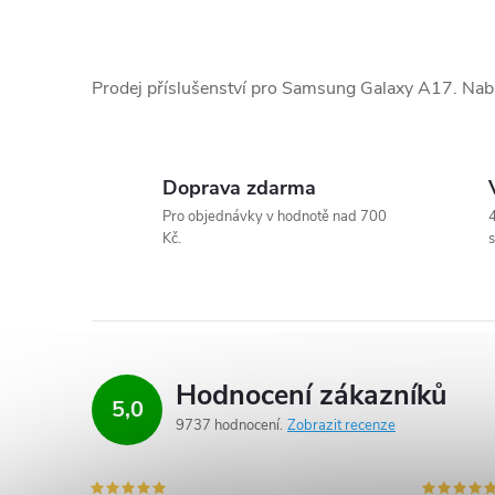
O
v
Prodej příslušenství pro Samsung Galaxy A17. Nab
l
á
Doprava zdarma
d
Pro objednávky v hodnotě nad 700
4
Kč.
s
a
c
í
p
Hodnocení zákazníků
5,0
r
9737 hodnocení
Zobrazit recenze
v