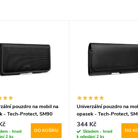
zální pouzdro na mobil na
Univerzální pouzdro na mob
k - Tech-Protect, SM90
opasek - Tech-Protect, S
.8" Black
5.8-6.8" Black
Kč
344 Kč
DO KOŠÍKU
DO K
adem - hned
Skladem - hned
ání
2 ks
k odeslání
2 ks