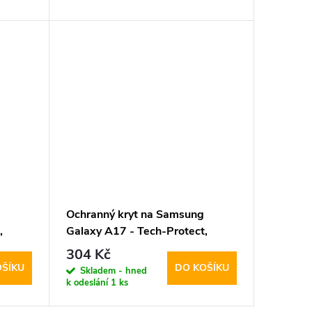
Ochranný kryt na Samsung
,
Galaxy A17 - Tech-Protect,
MagFlex MagSafe Shiny Black
304 Kč
OŠÍKU
DO KOŠÍKU
Skladem - hned
k odeslání
1 ks