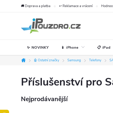
Přejít
🚚 Doprava a platba
↩️ Reklamace a vrácení
Hodnoc
na
obsah
✨ NOVINKY
📱 iPhone
📋 iPad
🤖 Ostatní značky
Samsung
Telefony
S
Domů
Příslušenství pro
Nejprodávanější