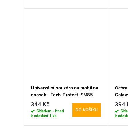
d
t
u
ů
k
t
ů
Univerzální pouzdro na mobil na
Ochra
opasek - Tech-Protect, SM85
Galax
5.8-6.8" Black
Flexa
344 Kč
394 
DO KOŠÍKU
Skladem - hned
Skl
k odeslání
1 ks
k odesl