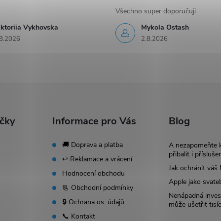
Všechno super doporučuji
iktoriia Vykhovska
Mykola Ostash
8.2026
2.8.2026
ačky
Informace pro Vás
Blog
🚚 Doprava a platba
A nezapomeňte 
přibalit i přísluše
↩️ Reklamace a vrácení
Jak ochránit vá
Hodnocení obchodu
Apple jako svate
📃 Obchodní podmínky
Nenápadná invest
🔒 Ochrana os. údajů
může ušetřit tisí
📞 Kontakt