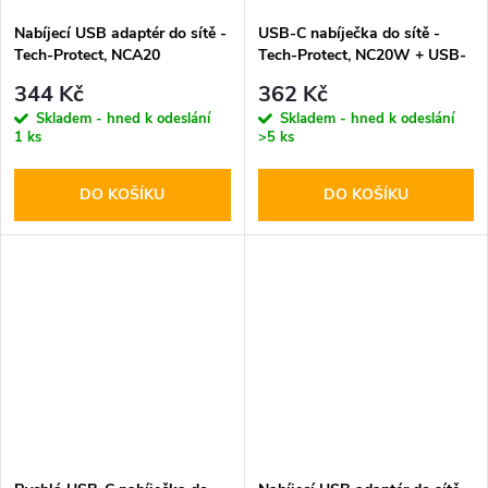
Nabíjecí USB adaptér do sítě -
USB-C nabíječka do sítě -
Tech-Protect, NCA20
Tech-Protect, NC20W + USB-
PD20W/QC3.0 + USB-C kabel
C kabel
344 Kč
362 Kč
Skladem - hned k odeslání
Skladem - hned k odeslání
1 ks
>5 ks
DO KOŠÍKU
DO KOŠÍKU