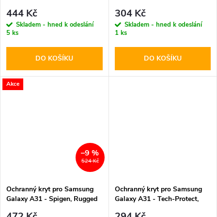
PD20W/QC3.0 + USB-C kabel
Flexible Glass
444 Kč
304 Kč
Skladem - hned k odeslání
Skladem - hned k odeslání
5 ks
1 ks
DO KOŠÍKU
DO KOŠÍKU
Akce
–9 %
524 Kč
Ochranný kryt pro Samsung
Ochranný kryt pro Samsung
Galaxy A31 - Spigen, Rugged
Galaxy A31 - Tech-Protect,
Armor
Icon Red
472 Kč
294 Kč