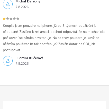
u
Michal Darebny
7.8.2026
Koupila jsem pouzdro na Iphone, již po 3 týdnech používání je
ošoupané. Zasláno k reklamaci, obchod odpovídá, že na mechanické
poškození se záruka nevztahuje. Na co tedy pouzdro je, když se
běžným používáním tak opotřebuje? Zaslán dotaz na ČOI, jak
postupovat.
Ludmila Kučerová
7.8.2026
Z
á