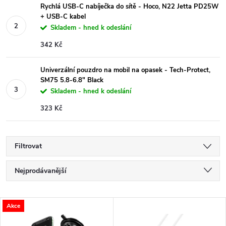
Rychlá USB-C nabíječka do sítě - Hoco, N22 Jetta PD25W
+ USB-C kabel
Skladem - hned k odeslání
342 Kč
Univerzální pouzdro na mobil na opasek - Tech-Protect,
SM75 5.8-6.8" Black
Skladem - hned k odeslání
323 Kč
Filtrovat
Ř
Nejprodávanější
a
Nejlevnější
V
Akce
Nejdražší
z