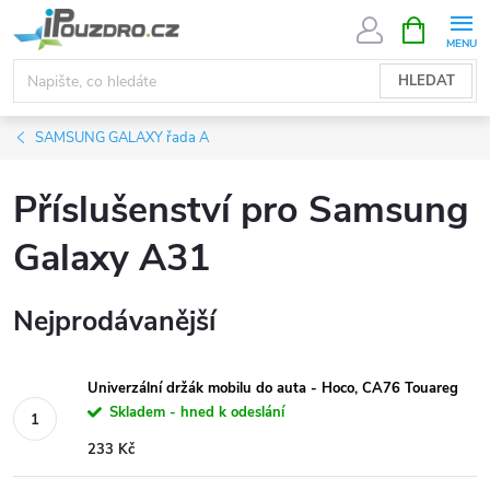
Přejít
NÁKUPNÍ
KOŠÍK
na
obsah
HLEDAT
SAMSUNG GALAXY řada A
Příslušenství pro Samsung
Galaxy A31
Nejprodávanější
Univerzální držák mobilu do auta - Hoco, CA76 Touareg
Skladem - hned k odeslání
233 Kč