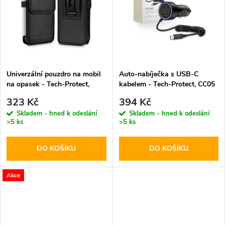
k
t
t
ů
ů
Univerzální pouzdro na mobil
Auto-nabíječka s USB-C
na opasek - Tech-Protect,
kabelem - Tech-Protect, CC05
SM75 5.8-6.8" Black
2-port PD60W
323 Kč
394 Kč
Skladem - hned k odeslání
Skladem - hned k odeslání
>5 ks
>5 ks
DO KOŠÍKU
DO KOŠÍKU
Akce