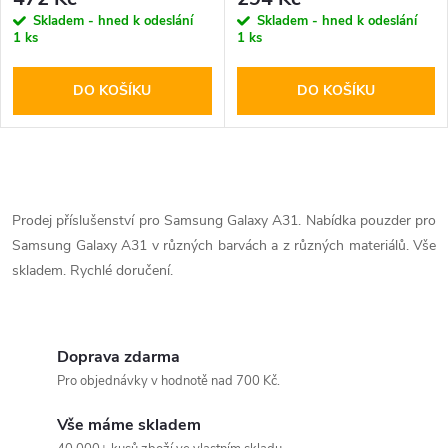
Skladem - hned k odeslání
Skladem - hned k odeslání
1 ks
1 ks
DO KOŠÍKU
DO KOŠÍKU
O
v
Prodej příslušenství pro Samsung Galaxy A31. Nabídka pouzder pro
Samsung Galaxy A31 v různých barvách a z různých materiálů. Vše
l
skladem. Rychlé doručení.
á
d
Doprava zdarma
a
Pro objednávky v hodnotě nad 700 Kč.
c
Vše máme skladem