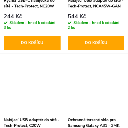
Rychlá USB-C nabíječka do
Nabíjecí USB adaptér do sítě -
sítě - Tech-Protect, NC20W
Tech-Protect, NCA45W-GAN
PD20W White
PD45W/QC3.0 Black + USB-C
244 Kč
544 Kč
kabel
Skladem - hned k odeslání
Skladem - hned k odeslání
3 ks
2 ks
DO KOŠÍKU
DO KOŠÍKU
Nabíjecí USB adaptér do sítě -
Ochranné tvrzené sklo pro
Tech-Protect, C20W
Samsung Galaxy A31 - 3MK,