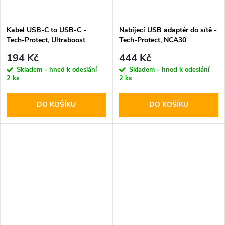
Kabel USB-C to USB-C -
Nabíjecí USB adaptér do sítě -
Tech-Protect, Ultraboost
Tech-Protect, NCA30
PD60W/3A White 100cm
PD30W/QC3.0 + USB-C kabel
194 Kč
444 Kč
Skladem - hned k odeslání
Skladem - hned k odeslání
2 ks
2 ks
DO KOŠÍKU
DO KOŠÍKU