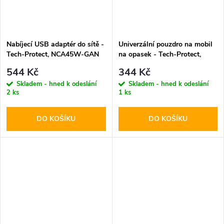
Nabíjecí USB adaptér do sítě -
Univerzální pouzdro na mobil
Tech-Protect, NCA45W-GAN
na opasek - Tech-Protect,
PD45W/QC3.0 White + USB-
SM85 5.8-6.8" Black
544 Kč
344 Kč
C kabel
Skladem - hned k odeslání
Skladem - hned k odeslání
2 ks
1 ks
DO KOŠÍKU
DO KOŠÍKU