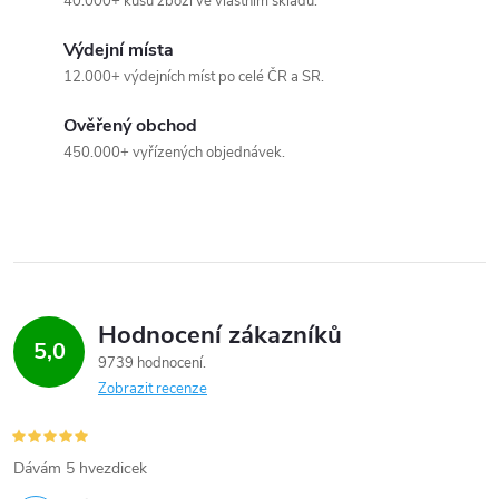
40.000+ kusů zboží ve vlastním skladu.
í
Výdejní místa
p
12.000+ výdejních míst po celé ČR a SR.
r
Ověřený obchod
v
450.000+ vyřízených objednávek.
k
y
v
ý
Hodnocení zákazníků
5,0
9739 hodnocení
p
Zobrazit recenze
i
s
Dávám 5 hvezdicek