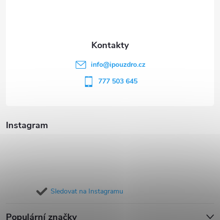
p
a
t
info
@
ipouzdro.cz
í
777 503 645
Instagram
Sledovat na Instagramu
Populární značky