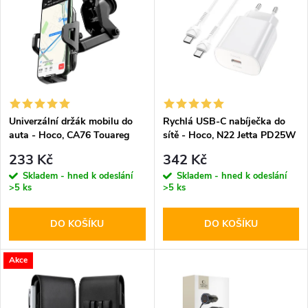
ý
Abecedně
e
p
n
i
í
s
p
Univerzální držák mobilu do
Rychlá USB-C nabíječka do
auta - Hoco, CA76 Touareg
sítě - Hoco, N22 Jetta PD25W
p
+ USB-C kabel
r
233 Kč
342 Kč
r
Skladem - hned k odeslání
Skladem - hned k odeslání
>5 ks
>5 ks
o
o
DO KOŠÍKU
DO KOŠÍKU
d
d
u
Akce
u
k