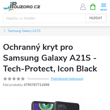
Přejít
NÁKUPNÍ
KOŠÍK
na
obsah
HLEDAT
Samsung Galaxy A21S
Ochranný kryt pro
Samsung Galaxy A21S -
Tech-Protect, Icon Black
Neohodnoceno
Podrobnosti hodnocení
Kód produktu:
0795787711699