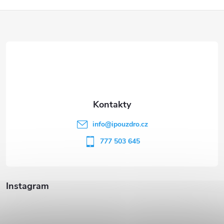
Z
á
p
a
t
info
@
ipouzdro.cz
í
777 503 645
Instagram