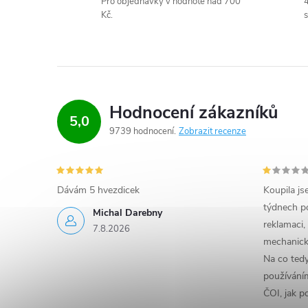
a
Pro objednávky v hodnotě nad 700
4
Kč.
s
c
í
p
r
Hodnocení zákazníků
5,0
9739 hodnocení
Zobrazit recenze
v
k
y
Dávám 5 hvezdicek
Koupila js
týdnech po
Michal Darebny
v
reklamaci,
7.8.2026
mechanick
ý
Na co ted
p
používáním
ČOI, jak p
i