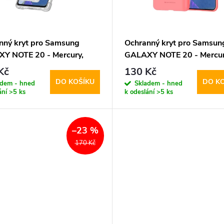
nný kryt pro Samsung
Ochranný kryt pro Samsun
Y NOTE 20 - Mercury,
GALAXY NOTE 20 - Mercur
Protect Transparent
Soft Feeling Pink
Kč
130 Kč
DO KOŠÍKU
DO K
adem - hned
Skladem - hned
ání
>5 ks
k odeslání
>5 ks
–23 %
170 Kč