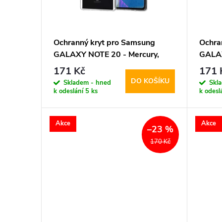
s
o
p
d
Ochranný kryt pro Samsung
Ochra
GALAXY NOTE 20 - Mercury,
GALAX
r
u
Jelly Transparent
Super
171 Kč
171 
DO KOŠÍKU
o
Skladem - hned
Skl
k
k odeslání
5 ks
k odesl
d
t
Akce
Akce
–23 %
u
ů
170 Kč
k
t
ů