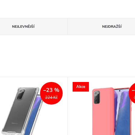
NEJLEVNĚJŠÍ
NEJDRAŽŠÍ
Akce
–23 %
224 Kč