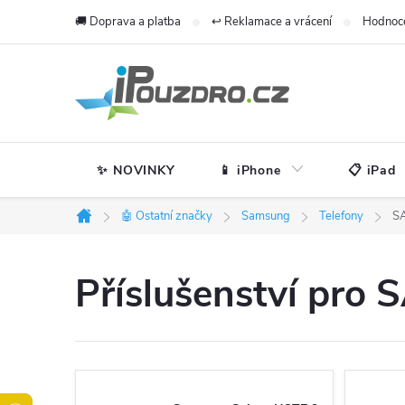
Přejít
🚚 Doprava a platba
↩️ Reklamace a vrácení
Hodnoc
na
obsah
✨ NOVINKY
📱 iPhone
📋 iPad
🤖 Ostatní značky
Samsung
Telefony
S
Domů
Příslušenství pr