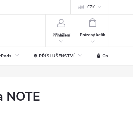
ntakt
💼 Pro firmy
CZK
NÁKUPNÍ
KOŠÍK
Prázdný košík
Přihlášení
rPods
⚙️ PŘÍSLUŠENSTVÍ
🤖 Ostatní značk
a NOTE