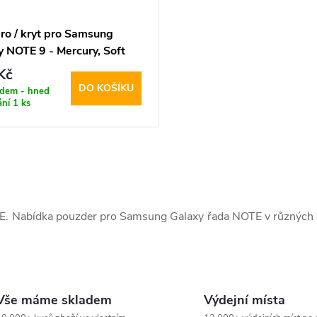
ro / kryt pro Samsung
y NOTE 9 - Mercury, Soft
ng Pink Sand
Kč
DO KOŠÍKU
adem - hned
ání
1 ks
E. Nabídka pouzder pro Samsung Galaxy řada NOTE v různých b
Vše máme skladem
Výdejní místa