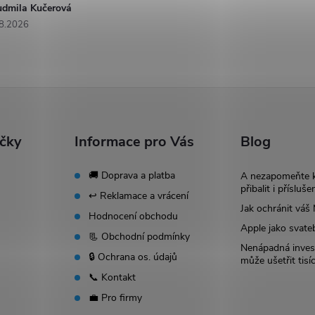
udmila Kučerová
8.2026
ačky
Informace pro Vás
Blog
🚚 Doprava a platba
A nezapomeňte 
přibalit i přísluše
↩️ Reklamace a vrácení
Jak ochránit vá
Hodnocení obchodu
Apple jako svate
📃 Obchodní podmínky
Nenápadná invest
🔒 Ochrana os. údajů
může ušetřit tisí
📞 Kontakt
💼 Pro firmy