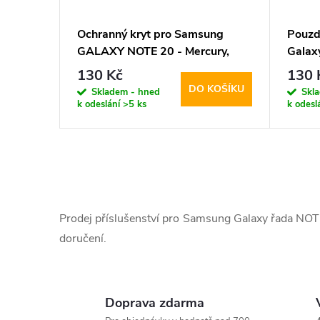
Ochranný kryt pro Samsung
Pouzd
GALAXY NOTE 20 - Mercury,
Galax
Soft Feeling Black
Feeli
130 Kč
130 
DO KOŠÍKU
Skladem - hned
Skl
k odeslání
>5 ks
k odesl
O
v
Prodej příslušenství pro Samsung Galaxy řada NOT
l
doručení.
á
d
Doprava zdarma