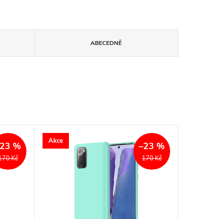
ABECEDNĚ
Akce
–23 %
–23 %
170 Kč
170 Kč