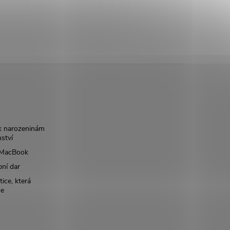
k narozeninám
nství
š MacBook
bní dar
ice, která
ce