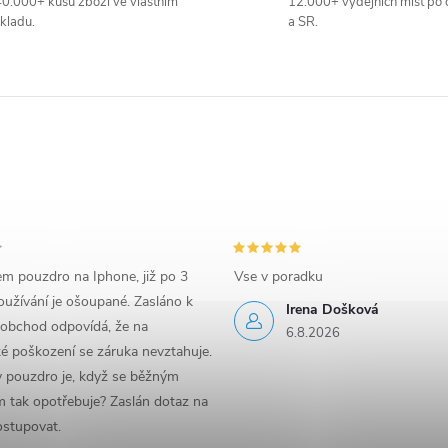
0.000+ kusů zboží ve vlastním
12.000+ výdejních míst po 
kladu.
a SR.
em pouzdro na Iphone, již po 3
Vse v poradku
užívání je ošoupané. Zasláno k
Irena Došková
 obchod odpovídá, že na
6.8.2026
é poškození se záruka nevztahuje.
y pouzdro je, když se běžným
 tak opotřebuje? Zaslán dotaz na
ostupovat.