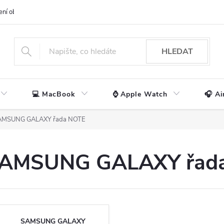
ení obchodu
📃 Obchodní podmínky
🔒 Ochrana os. údajů
📞 Ko
HLEDAT
💻 MacBook
⌚ Apple Watch
🎧 Ai
AMSUNG GALAXY řada NOTE
o SAMSUNG GALAXY řad
SAMSUNG GALAXY