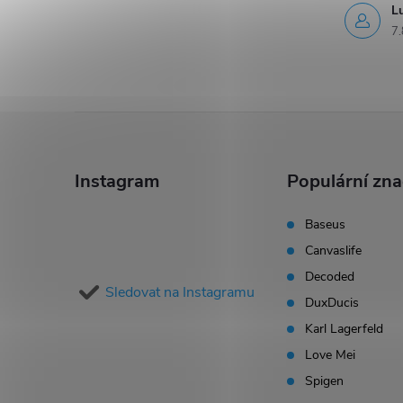
L
s
7.
u
Z
á
Instagram
Populární zn
p
Baseus
Canvaslife
a
Decoded
Sledovat na Instagramu
t
DuxDucis
Karl Lagerfeld
í
Love Mei
Spigen