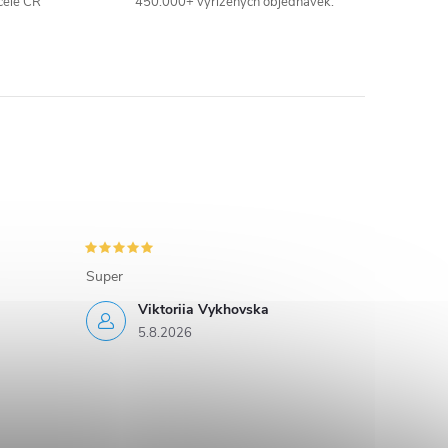
celé ČR
450.000+ vyřízených objednávek.
Super
Viktoriia Vykhovska
5.8.2026