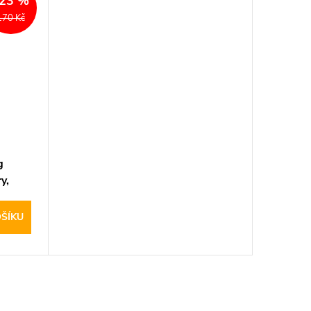
23 %
170 Kč
g
y,
ŠÍKU