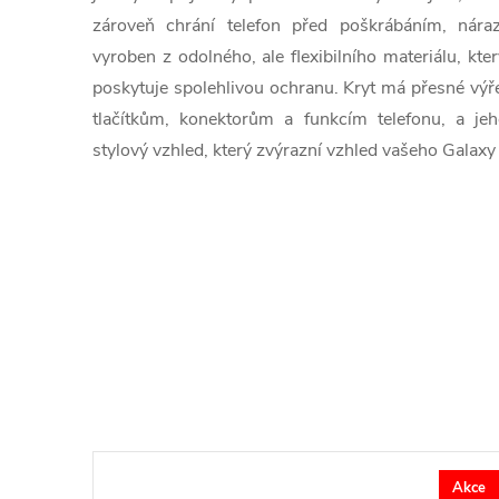
zároveň chrání telefon před poškrábáním, nár
vyroben z odolného, ale flexibilního materiálu, kt
poskytuje spolehlivou ochranu. Kryt má přesné výř
tlačítkům, konektorům a funkcím telefonu, a j
stylový vzhled, který zvýrazní vzhled vašeho Galaxy
Akce