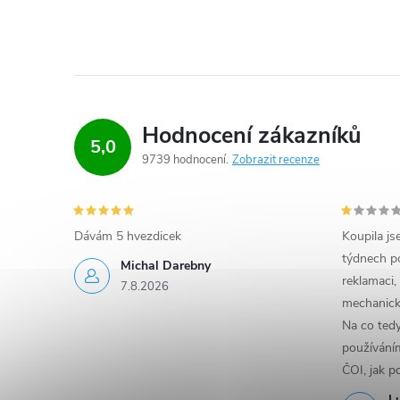
Hodnocení zákazníků
5,0
9739 hodnocení
Zobrazit recenze
Dávám 5 hvezdicek
Koupila js
týdnech po
Michal Darebny
reklamaci,
7.8.2026
mechanick
Na co ted
používáním
ČOI, jak p
L