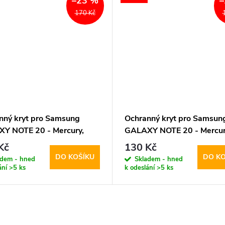
–23 %
–
170 Kč
nný kryt pro Samsung
Ochranný kryt pro Samsun
Y NOTE 20 - Mercury,
GALAXY NOTE 20 - Mercur
eeling Black
Soft Feeling Pink
Kč
130 Kč
DO KOŠÍKU
DO KO
adem - hned
Skladem - hned
ání
>5 ks
k odeslání
>5 ks