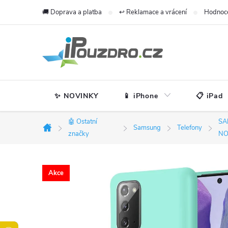
Přejít
🚚 Doprava a platba
↩️ Reklamace a vrácení
Hodnoc
na
obsah
✨ NOVINKY
📱 iPhone
📋 iPad
🤖 Ostatní
SA
Samsung
Telefony
Domů
značky
NO
Akce