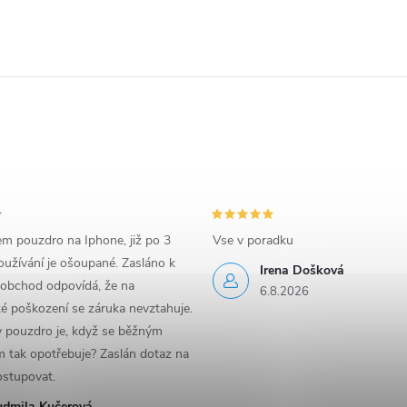
em pouzdro na Iphone, již po 3
Vse v poradku
užívání je ošoupané. Zasláno k
Irena Došková
 obchod odpovídá, že na
6.8.2026
é poškození se záruka nevztahuje.
y pouzdro je, když se běžným
 tak opotřebuje? Zaslán dotaz na
ostupovat.
udmila Kučerová