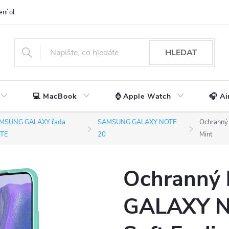
ení obchodu
📃 Obchodní podmínky
🔒 Ochrana os. údajů
📞 Ko
HLEDAT
💻 MacBook
⌚ Apple Watch
🎧 Ai
MSUNG GALAXY řada
SAMSUNG GALAXY NOTE
Ochranný 
TE
20
Mint
Ochranný 
GALAXY NO