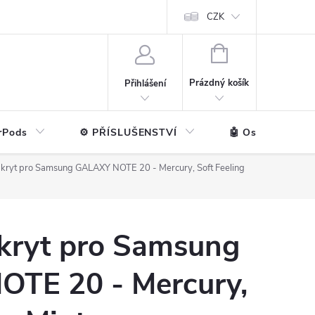
ntakt
💼 Pro firmy
CZK
NÁKUPNÍ
KOŠÍK
Prázdný košík
Přihlášení
rPods
⚙️ PŘÍSLUŠENSTVÍ
🤖 Ostatní značk
kryt pro Samsung GALAXY NOTE 20 - Mercury, Soft Feeling
kryt pro Samsung
TE 20 - Mercury,