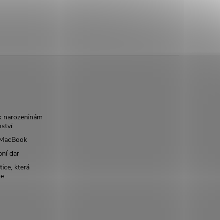
k narozeninám
nství
š MacBook
bní dar
ice, která
ce