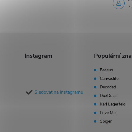
7.
Z
á
Instagram
Populární zn
p
Baseus
Canvaslife
a
Decoded
Sledovat na Instagramu
t
DuxDucis
Karl Lagerfeld
í
Love Mei
Spigen