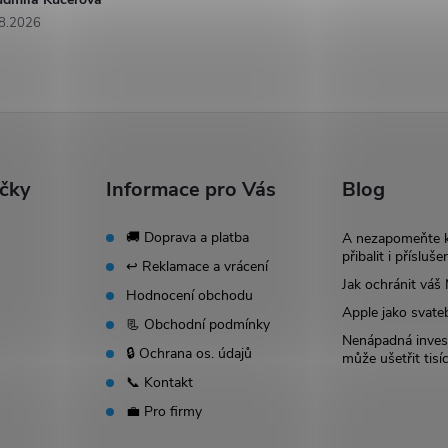
8.2026
ačky
Informace pro Vás
Blog
🚚 Doprava a platba
A nezapomeňte 
přibalit i přísluše
↩️ Reklamace a vrácení
Jak ochránit vá
Hodnocení obchodu
Apple jako svate
📃 Obchodní podmínky
Nenápadná invest
🔒 Ochrana os. údajů
může ušetřit tisí
📞 Kontakt
💼 Pro firmy