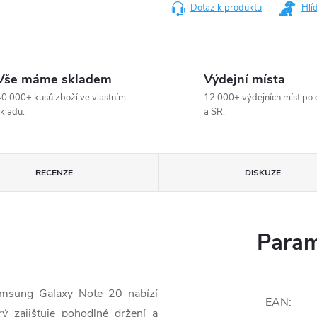
Dotaz k produktu
Hlí
Vše máme skladem
Výdejní místa
0.000+ kusů zboží ve vlastním
12.000+ výdejních míst po 
kladu.
a SR.
RECENZE
DISKUZE
Param
amsung Galaxy Note 20 nabízí
EAN
:
 zajišťuje pohodlné držení a