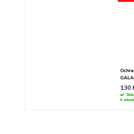
Ochra
GALAX
Soft F
130 
Skl
k odesl