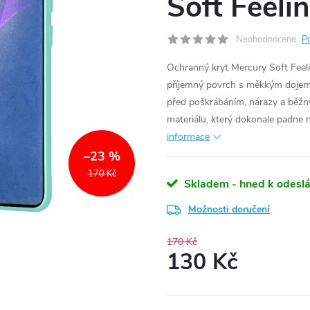
Soft Feeli
Neohodnoceno
P
Ochranný kryt Mercury Soft Feel
příjemný povrch s měkkým dojem, 
před poškrábáním, nárazy a běžný
materiálu, který dokonale padne n
informace
–23 %
170 Kč
Skladem - hned k odeslá
Možnosti doručení
170 Kč
130 Kč
Měrná
cena: