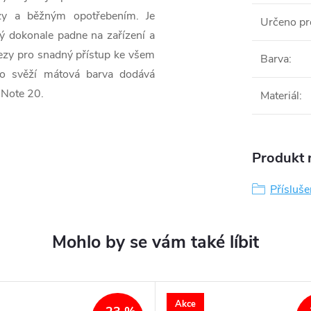
azy a běžným opotřebením. Je
Určeno pr
erý dokonale padne na zařízení a
ezy pro snadný přístup ke všem
Barva
:
eho svěží mátová barva dodává
 Note 20.
Materiál
:
Produkt n
Příslu
Akce