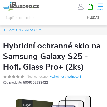
Přejít
NÁKUPNÍ
KOŠÍK
na
obsah
HLEDAT
SAMSUNG GALAXY S25
Hybridní ochranné sklo na
Samsung Galaxy S25 -
Hofi, Glass Pro+ (2ks)
Neohodnoceno
Podrobnosti hodnocení
Kód produktu:
5906302322022