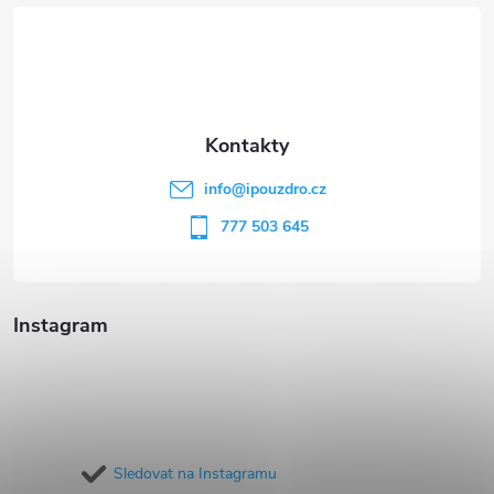
á
p
a
t
info
@
ipouzdro.cz
í
777 503 645
Instagram
Sledovat na Instagramu