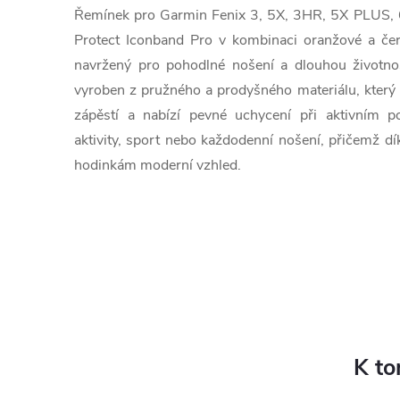
Řemínek pro Garmin Fenix 3, 5X, 3HR, 5X PLUS,
Protect Iconband Pro v kombinaci oranžové a čern
navržený pro pohodlné nošení a dlouhou životnos
vyroben z pružného a prodyšného materiálu, kter
zápěstí a nabízí pevné uchycení při aktivním p
aktivity, sport nebo každodenní nošení, přičemž d
hodinkám moderní vzhled.
K to