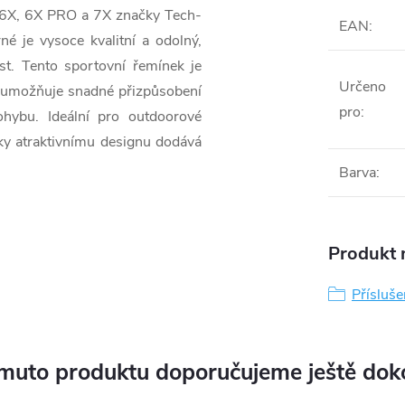
 6X, 6X PRO a 7X značky Tech-
EAN
:
é je vysoce kvalitní a odolný,
t. Tento sportovní řemínek je
Určeno
ý umožňuje snadné přizpůsobení
pro
:
ohybu. Ideální pro outdoorové
íky atraktivnímu designu dodává
Barva
:
Produkt n
Přísluše
muto produktu doporučujeme ještě dok