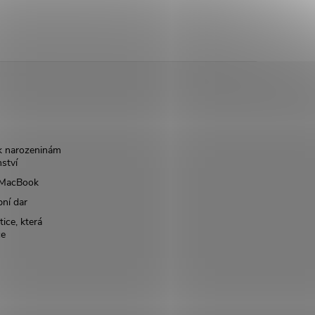
k narozeninám
nství
š MacBook
bní dar
ice, která
ce