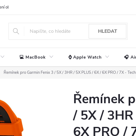
ení obchodu
📃 Obchodní podmínky
🔒 Ochrana os. údajů
📞 Ko
HLEDAT
💻 MacBook
⌚ Apple Watch
🎧 Ai
Řemínek pro Garmin Fenix 3 / 5X / 3HR / 5X PLUS / 6X / 6X PRO / 7X - Tec
Řemínek p
/ 5X / 3HR
6X PRO / 7