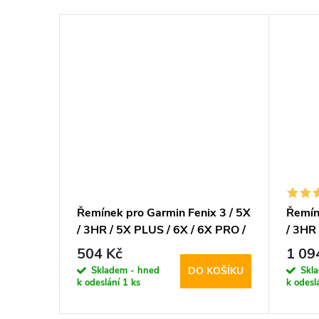
x 3 / 5X
Řemínek pro Garmin Fenix 3 / 5X
Řemín
X PRO /
/ 3HR / 5X PLUS / 6X / 6X PRO /
/ 3HR 
and Pro
7X - Tech-Protect, Smooth Black
7X - 
504 Kč
1 09
Black
Skladem - hned
Skl
KOŠÍKU
DO KOŠÍKU
k odeslání
1 ks
k odesl