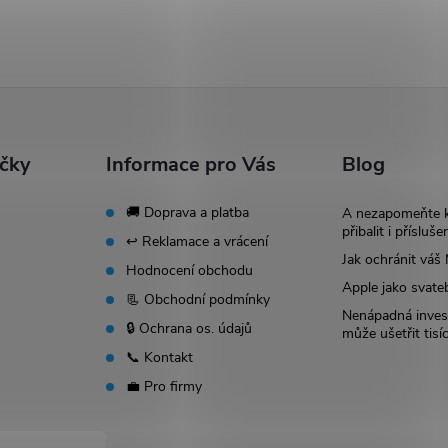
ačky
Informace pro Vás
Blog
🚚 Doprava a platba
A nezapomeňte 
přibalit i přísluše
↩️ Reklamace a vrácení
Jak ochránit vá
Hodnocení obchodu
Apple jako svate
📃 Obchodní podmínky
Nenápadná invest
🔒 Ochrana os. údajů
může ušetřit tisí
📞 Kontakt
💼 Pro firmy