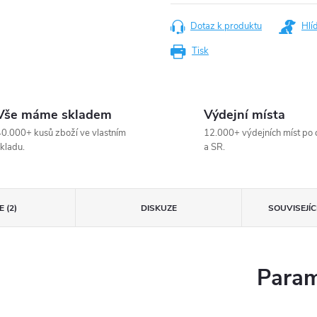
Dotaz k produktu
Hlí
Tisk
Vše máme skladem
Výdejní místa
0.000+ kusů zboží ve vlastním
12.000+ výdejních míst po 
kladu.
a SR.
 (2)
DISKUZE
SOUVISEJÍ
Param