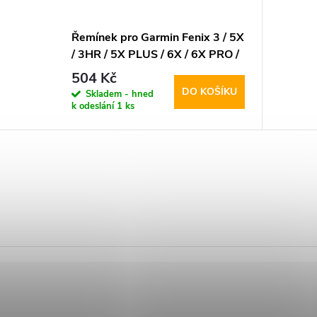
Řemínek pro Garmin Fenix 3 / 5X
/ 3HR / 5X PLUS / 6X / 6X PRO /
7X - Tech-Protect, Smooth Black
504 Kč
DO KOŠÍKU
Skladem - hned
k odeslání
1 ks