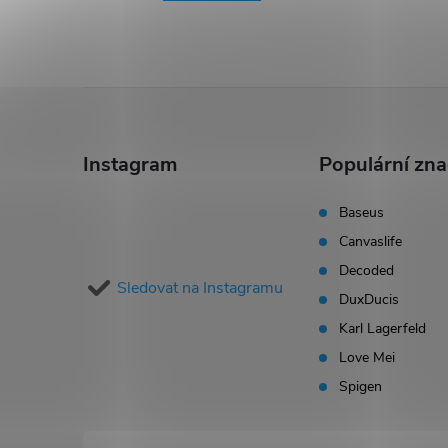
Z
á
Instagram
Populární zn
p
Baseus
Canvaslife
a
Decoded
Sledovat na Instagramu
t
DuxDucis
Karl Lagerfeld
í
Love Mei
Spigen