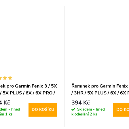
ek pro Garmin Fenix 3 / 5X
Řemínek pro Garmin Fenix 
/ 5X PLUS / 6X / 6X PRO /
/ 3HR / 5X PLUS / 6X / 6X 
Tech-Protect, SteelBand
7X - Tech-Protect, Iconba
4 Kč
394 Kč
Lime/Black
adem - hned
Skladem - hned
DO KOŠÍKU
DO KO
ání
1 ks
k odeslání
2 ks