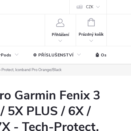
ntakt
💼 Pro firmy
CZK
NÁKUPNÍ
KOŠÍK
Prázdný košík
Přihlášení
rPods
⚙️ PŘÍSLUŠENSTVÍ
🤖 Ostatní značk
h-Protect, Iconband Pro Orange/Black
ro Garmin Fenix 3
 / 5X PLUS / 6X /
X - Tech-Protect,