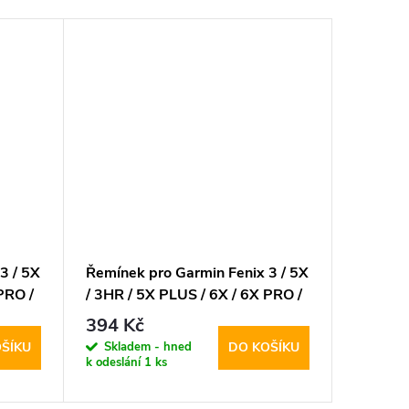
3 / 5X
Řemínek pro Garmin Fenix 3 / 5X
Řemínek
PRO /
/ 3HR / 5X PLUS / 6X / 6X PRO /
/ 3HR /
nd Pro
7X - Tech-Protect, Iconband
7X - Te
394 Kč
394 K
Orange
Army G
Skladem - hned
Sklad
ŠÍKU
DO KOŠÍKU
k odeslání
1 ks
k odeslán