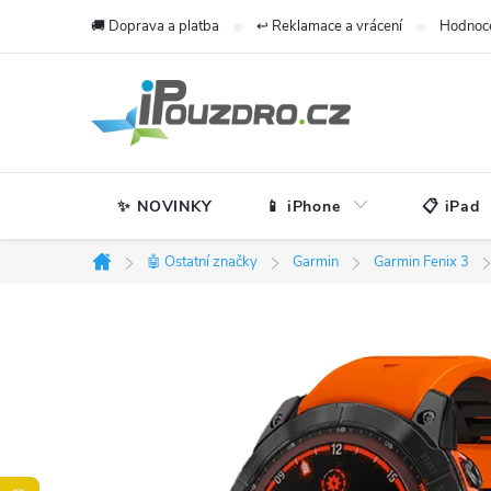
Přejít
🚚 Doprava a platba
↩️ Reklamace a vrácení
Hodnoc
na
obsah
✨ NOVINKY
📱 iPhone
📋 iPad
🤖 Ostatní značky
Garmin
Garmin Fenix 3
Domů