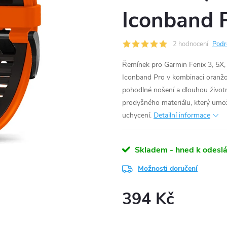
Iconband 
2 hodnocení
Podr
Řemínek pro Garmin Fenix 3, 5X
Iconband Pro v kombinaci oranžov
pohodlné nošení a dlouhou životn
prodyšného materiálu, který umož
uchycení.
Detailní informace
Skladem - hned k odeslá
Možnosti doručení
394 Kč
Měrná
cena: