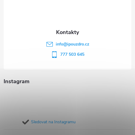
p
a
t
info
@
ipouzdro.cz
í
777 503 645
Instagram
Sledovat na Instagramu