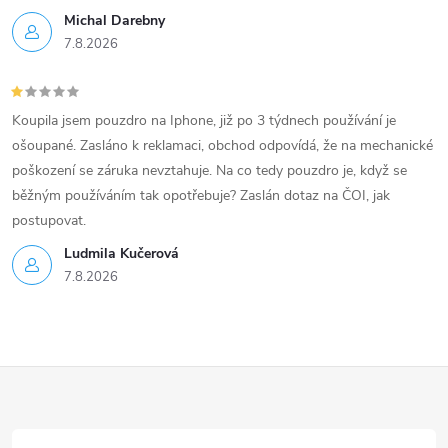
Michal Darebny
7.8.2026
Koupila jsem pouzdro na Iphone, již po 3 týdnech používání je
ošoupané. Zasláno k reklamaci, obchod odpovídá, že na mechanické
poškození se záruka nevztahuje. Na co tedy pouzdro je, když se
běžným používáním tak opotřebuje? Zaslán dotaz na ČOI, jak
postupovat.
Ludmila Kučerová
7.8.2026
Z
á