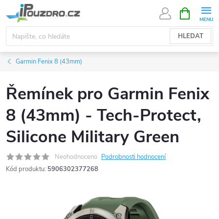
Přejít
NÁKUPNÍ
KOŠÍK
na
obsah
HLEDAT
Garmin Fenix 8 (43mm)
Řemínek pro Garmin Fenix
8 (43mm) - Tech-Protect,
Silicone Military Green
Neohodnoceno
Podrobnosti hodnocení
Kód produktu:
5906302377268