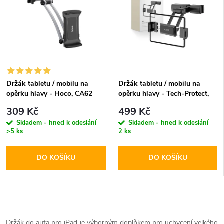
k
k
t
t
ů
ů
Držák tabletu / mobilu na
Držák tabletu / mobilu na
opěrku hlavy - Hoco, CA62
opěrku hlavy - Tech-Protect,
Handsome
V2 Stretchable
309 Kč
499 Kč
Skladem - hned k odeslání
Skladem - hned k odeslání
>5 ks
2 ks
DO KOŠÍKU
DO KOŠÍKU
O
Držák do auta pro iPad je výborným doplňkem pro uchycení velkého