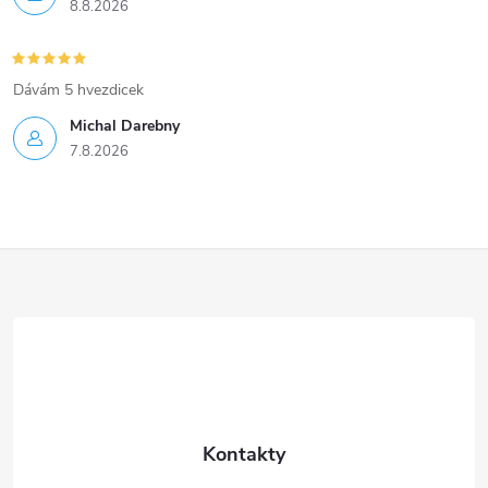
8.8.2026
Dávám 5 hvezdicek
Michal Darebny
7.8.2026
Z
á
p
a