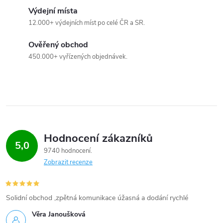
Výdejní místa
v
12.000+ výdejních míst po celé ČR a SR.
ý
Ověřený obchod
p
450.000+ vyřízených objednávek.
i
s
u
Hodnocení zákazníků
5,0
9740 hodnocení
Zobrazit recenze
Solidní obchod ,zpětná komunikace úžasná a dodání rychlé
Věra Janoušková