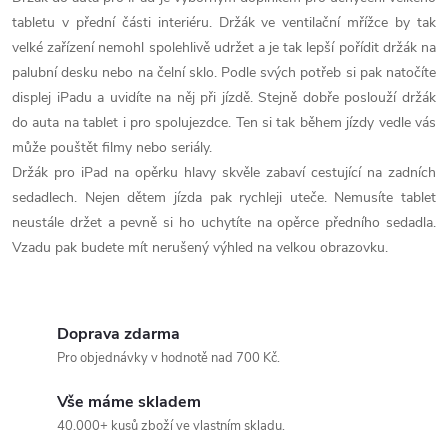
v
tabletu v přední části interiéru. Držák ve ventilační mřížce by tak
l
velké zařízení nemohl spolehlivě udržet a je tak lepší pořídit držák na
á
palubní desku nebo na čelní sklo. Podle svých potřeb si pak natočíte
displej iPadu a uvidíte na něj při jízdě. Stejně dobře poslouží držák
d
do auta na tablet i pro spolujezdce. Ten si tak během jízdy vedle vás
může pouštět filmy nebo seriály.
a
Držák pro iPad na opěrku hlavy skvěle zabaví cestující na zadních
c
sedadlech. Nejen dětem jízda pak rychleji uteče. Nemusíte tablet
neustále držet a pevně si ho uchytíte na opěrce předního sedadla.
í
Vzadu pak budete mít nerušený výhled na velkou obrazovku.
p
r
Doprava zdarma
v
Pro objednávky v hodnotě nad 700 Kč.
k
Vše máme skladem
40.000+ kusů zboží ve vlastním skladu.
y