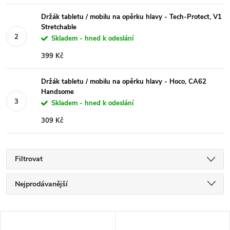
Držák tabletu / mobilu na opěrku hlavy - Tech-Protect, V1
Stretchable
Skladem - hned k odeslání
399 Kč
Držák tabletu / mobilu na opěrku hlavy - Hoco, CA62
Handsome
Skladem - hned k odeslání
309 Kč
Filtrovat
Ř
Nejprodávanější
a
Nejlevnější
V
Nejdražší