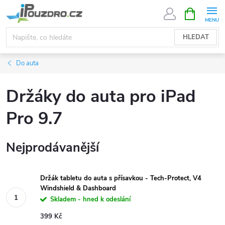
Přejít
NÁKUPNÍ
KOŠÍK
na
obsah
HLEDAT
Do auta
Držáky do auta pro iPad
Pro 9.7
Nejprodávanější
Držák tabletu do auta s přísavkou - Tech-Protect, V4
Windshield & Dashboard
Skladem - hned k odeslání
399 Kč