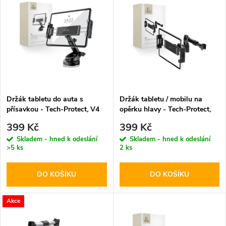
z
ý
Abecedně
e
p
n
i
í
s
p
Držák tabletu do auta s
Držák tabletu / mobilu na
přísavkou - Tech-Protect, V4
opěrku hlavy - Tech-Protect,
p
Windshield & Dashboard
V1 Stretchable
r
399 Kč
399 Kč
r
Skladem - hned k odeslání
Skladem - hned k odeslání
>5 ks
2 ks
o
o
DO KOŠÍKU
DO KOŠÍKU
d
d
u
Akce
u