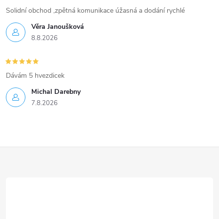
Solidní obchod ,zpětná komunikace úžasná a dodání rychlé
Věra Janoušková
8.8.2026
Dávám 5 hvezdicek
Michal Darebny
7.8.2026
Z
á
p