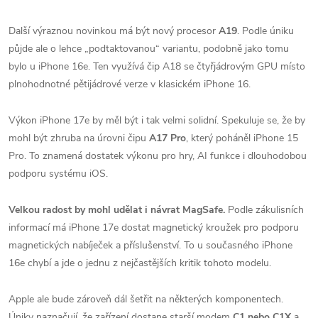
Další výraznou novinkou má být nový procesor
A19
. Podle úniku
půjde ale o lehce „podtaktovanou“ variantu, podobně jako tomu
bylo u iPhone 16e. Ten využívá čip A18 se čtyřjádrovým GPU místo
plnohodnotné pětijádrové verze v klasickém iPhone 16.
Výkon iPhone 17e by měl být i tak velmi solidní. Spekuluje se, že by
mohl být zhruba na úrovni čipu
A17 Pro
, který poháněl iPhone 15
Pro. To znamená dostatek výkonu pro hry, AI funkce i dlouhodobou
podporu systému iOS.
Velkou radost by mohl udělat i návrat MagSafe.
Podle zákulisních
informací má iPhone 17e dostat magnetický kroužek pro podporu
magnetických nabíječek a příslušenství. To u současného iPhone
16e chybí a jde o jednu z nejčastějších kritik tohoto modelu.
Apple ale bude zároveň dál šetřit na některých komponentech.
Úniky naznačují, že zařízení dostane starší modem
C1 nebo C1X
a