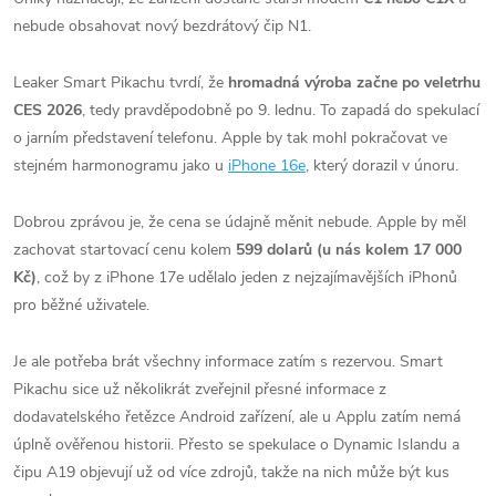
nebude obsahovat nový bezdrátový čip N1.
Leaker Smart Pikachu tvrdí, že
hromadná výroba začne po veletrhu
CES 2026
, tedy pravděpodobně po 9. lednu. To zapadá do spekulací
o jarním představení telefonu. Apple by tak mohl pokračovat ve
stejném harmonogramu jako u
iPhone 16e
, který dorazil v únoru.
Dobrou zprávou je, že cena se údajně měnit nebude. Apple by měl
zachovat startovací cenu kolem
599 dolarů (u nás kolem 17 000
Kč)
, což by z iPhone 17e udělalo jeden z nejzajímavějších iPhonů
pro běžné uživatele.
Je ale potřeba brát všechny informace zatím s rezervou. Smart
Pikachu sice už několikrát zveřejnil přesné informace z
dodavatelského řetězce Android zařízení, ale u Applu zatím nemá
úplně ověřenou historii. Přesto se spekulace o Dynamic Islandu a
čipu A19 objevují už od více zdrojů, takže na nich může být kus