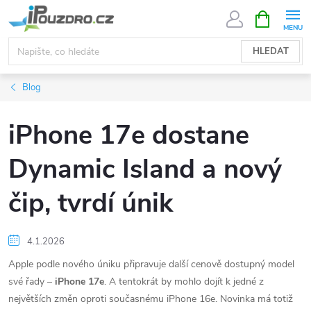
Přejít
NÁKUPNÍ
KOŠÍK
na
obsah
HLEDAT
Blog
iPhone 17e dostane
Dynamic Island a nový
čip, tvrdí únik
4.1.2026
Apple podle nového úniku připravuje další cenově dostupný model
své řady –
iPhone 17e
. A tentokrát by mohlo dojít k jedné z
největších změn oproti současnému iPhone 16e. Novinka má totiž