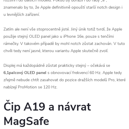
rozšířil i do dalších modelů. Pokud by dorazil i do řady „e“,
znamenalo by to, že Apple definitivně opouští starší notch design i
u levnějších zařízení.
Zatím ale není vše stoprocentně jisté. Jiný únik totiž tvrdí, že Apple
použije stejný OLED panel jako u iPhone 16e, pouze s tenčími
rámečky. V takovém případě by mohl notch zůstat zachován. V tuto
chvíli tedy není jasné, kterou variantu Apple skutečně zvolí.
Displej má každopádně zůstat prakticky stejný – očekává se
6,1palcový OLED panel
s obnovovací frekvencí 60 Hz. Apple tedy
zřejmě nebude chtít zasahovat do pozice dražších modelů Pro, které
nabízejí ProMotion se 120 Hz.
Čip A19 a návrat
MagSafe