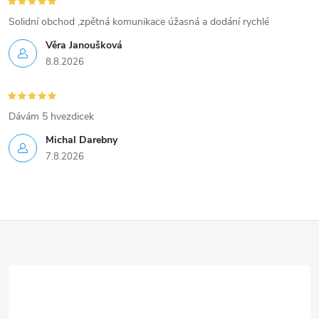
Solidní obchod ,zpětná komunikace úžasná a dodání rychlé
Věra Janoušková
8.8.2026
Dávám 5 hvezdicek
Michal Darebny
7.8.2026
Z
á
p