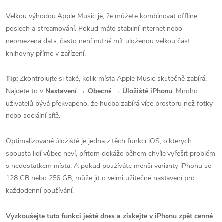
Velkou výhodou Apple Music je, že můžete kombinovat offline
poslech a streamování. Pokud máte stabilní internet nebo
neomezená data, často není nutné mít uloženou velkou část
knihovny přímo v zařízení.
Tip:
Zkontrolujte si také, kolik místa Apple Music skutečně zabírá.
Najdete to v
Nastavení → Obecné → Úložiště iPhonu
. Mnoho
uživatelů bývá překvapeno, že hudba zabírá více prostoru než fotky
nebo sociální sítě.
Optimalizované úložiště je jedna z těch funkcí iOS, o kterých
spousta lidí vůbec neví, přitom dokáže během chvíle vyřešit problém
s nedostatkem místa. A pokud používáte menší varianty iPhonu se
128 GB nebo 256 GB, může jít o velmi užitečné nastavení pro
každodenní používání.
Vyzkoušejte tuto funkci ještě dnes a získejte v iPhonu zpět cenné