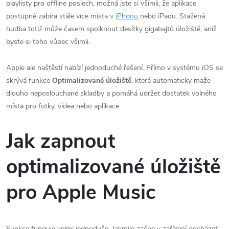
playlisty pro offline poslech, možná jste si všimli, že aplikace
postupně zabírá stále více místa v
iPhonu
nebo iPadu. Stažená
hudba totiž může časem spolknout desítky gigabajtů úložiště, aniž
byste si toho vůbec všimli.
Apple ale naštěstí nabízí jednoduché řešení. Přímo v systému iOS se
skrývá funkce
Optimalizované úložiště
, která automaticky maže
dlouho neposlouchané skladby a pomáhá udržet dostatek volného
místa pro fotky, videa nebo aplikace.
Jak zapnout
optimalizované úložiště
pro Apple Music
Funkce funguje velmi jednoduše. Jakmile začne v zařízení docházet