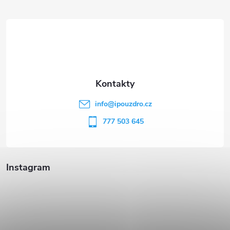
á
p
a
t
info
@
ipouzdro.cz
í
777 503 645
Instagram