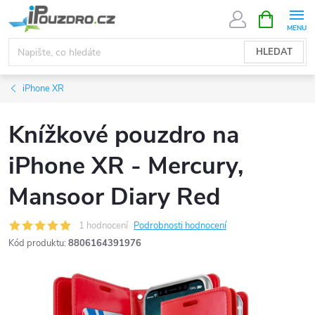
Přejít
NÁKUPNÍ
KOŠÍK
na
obsah
HLEDAT
iPhone XR
Knížkové pouzdro na
iPhone XR - Mercury,
Mansoor Diary Red
1 hodnocení
Podrobnosti hodnocení
Kód produktu:
8806164391976