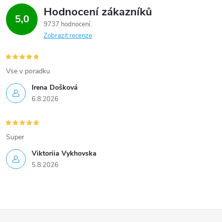
Hodnocení zákazníků
5,0
9737 hodnocení
Zobrazit recenze
Vse v poradku
Irena Došková
6.8.2026
Super
Viktoriia Vykhovska
5.8.2026
Z