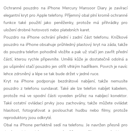
Ochranné pouzdro na iPhone Mercury Mansoor Diary je zavírací
elegantní kryt pro Apple telefony. Příjemný obal plní kromě ochranné
funkce také použití jako peněženky, protože má přihrádky pro
uložení drobné hotovosti nebo platebních karet.
Pouzdro na iPhone ochrání přední i zadní část telefonu. Knížkové
pouzdro na iPhone obsahuje průhledný plastový kryt na záda, takže
do pouzdra telefon pohodlně vložíte a pak už stačí jen zavřít přední
částí, kterou rychle připevníte. Umělá kůže je dostatečně odolná a
po ušpinění stačí pouzdro jen otřít vlhkým hadříkem. Povrch je navíc
lehce zdrsněný a lépe se tak bude držet v jedné ruce.
Kryt na iPhone podporuje bezdrátové nabíjení, takže nemusíte
pouzdro z telefonu sundavat. Také ale lze telefon nabíjet kabelem,
protože má ve spodní části vyveden průřez na nabíjecí konektor.
Také ostatní ovládací prvky jsou zachovány, takže můžete ovládat
hlasitost, fotografovat a poslouchat hudbu nebo filmy, protože
reproduktory jsou odkryté.
Obal na iPhone perfektně sedí na telefonu. Je navržen přesně pro