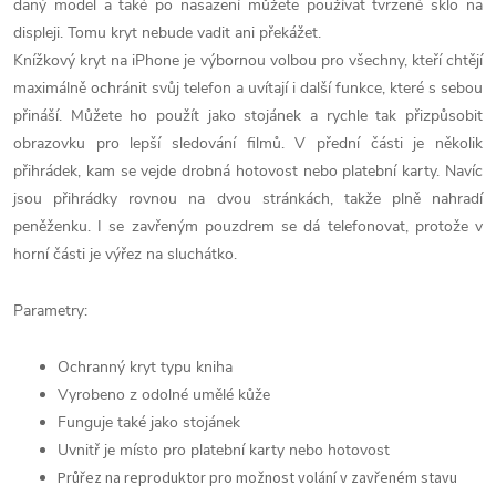
daný model a také po nasazení můžete používat tvrzené sklo na
displeji. Tomu kryt nebude vadit ani překážet.
Knížkový kryt na iPhone je výbornou volbou pro všechny, kteří chtějí
maximálně ochránit svůj telefon a uvítají i další funkce, které s sebou
přináší. Můžete ho použít jako stojánek a rychle tak přizpůsobit
obrazovku pro lepší sledování filmů. V přední části je několik
přihrádek, kam se vejde drobná hotovost nebo platební karty. Navíc
jsou přihrádky rovnou na dvou stránkách, takže plně nahradí
peněženku. I se zavřeným pouzdrem se dá telefonovat, protože v
horní části je výřez na sluchátko.
Parametry:
Ochranný kryt typu kniha
Vyrobeno z odolné umělé kůže
Funguje také jako stojánek
Uvnitř je místo pro platební karty nebo hotovost
Průřez na reproduktor pro možnost volání v zavřeném stavu