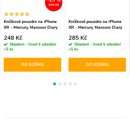
–23 %
324 Kč
Knížkové pouzdro na iPhone
Knížkové pouzdro na iPhone
XR - Mercury, Mansoor Diary
XR - Mercury, Mansoor Diary
Black
Navy
248 Kč
285 Kč
Skladem - hned k odeslání
Skladem - hned k odeslání
>5 ks
>5 ks
DO KOŠÍKU
DO KOŠÍKU