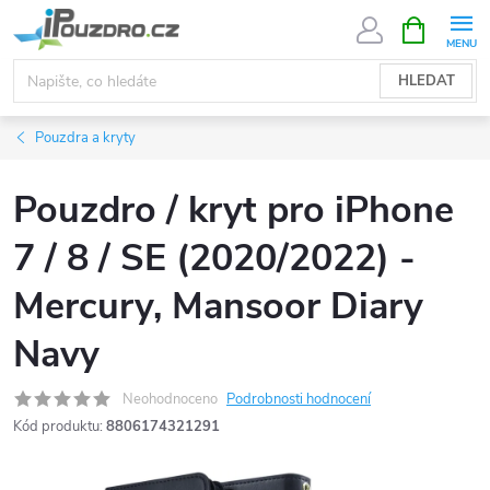
Přejít
NÁKUPNÍ
KOŠÍK
na
obsah
HLEDAT
Pouzdra a kryty
Pouzdro / kryt pro iPhone
7 / 8 / SE (2020/2022) -
Mercury, Mansoor Diary
Navy
Neohodnoceno
Podrobnosti hodnocení
Kód produktu:
8806174321291