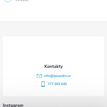
5.8.2026
Z
á
p
a
t
info
@
ipouzdro.cz
í
777 503 645
Instagram