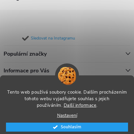
Sledovat na Instagramu
Populární značky
Informace pro Vás
Blog
Tento web používá soubory cookie. Dalším procházením
tohoto webu vyjadřujete souhlas s jejich
používáním.
Další informace
.
Copyright 2026
iPouzdro.cz
. Všechna práva vyhrazena.
Upravit
Nastavení
nastavení cookies
Souhlasím
Vytvořil Shoptet