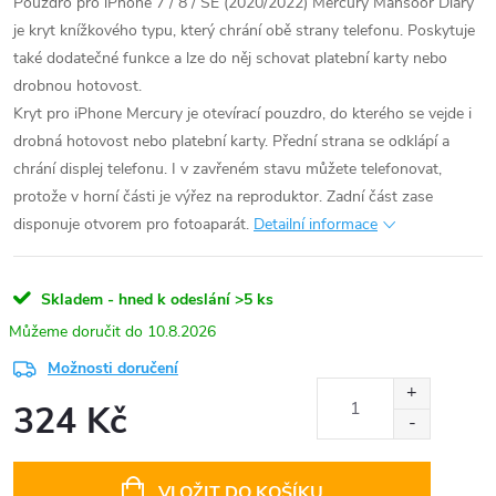
Pouzdro pro iPhone 7 / 8 / SE (2020/2022) Mercury Mansoor Diary
je kryt knížkového typu, který chrání obě strany telefonu. Poskytuje
také dodatečné funkce a lze do něj schovat platební karty nebo
drobnou hotovost.
Kryt pro iPhone Mercury je otevírací pouzdro, do kterého se vejde i
drobná hotovost nebo platební karty. Přední strana se odklápí a
chrání displej telefonu. I v zavřeném stavu můžete telefonovat,
protože v horní části je výřez na reproduktor. Zadní část zase
disponuje otvorem pro fotoaparát.
Detailní informace
Skladem - hned k odeslání
>5 ks
10.8.2026
Možnosti doručení
324 Kč
Měrná
cena:
VLOŽIT DO KOŠÍKU