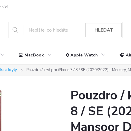
ení obchodu
📃 Obchodní podmínky
🔒 Ochrana os. údajů
📞 Ko
HLEDAT
💻 MacBook
⌚ Apple Watch
🎧 Ai
ra a kryty
Pouzdro / kryt pro iPhone 7 / 8 / SE (2020/2022) - Mercury,
Pouzdro / 
8 / SE (20
Mansoor D