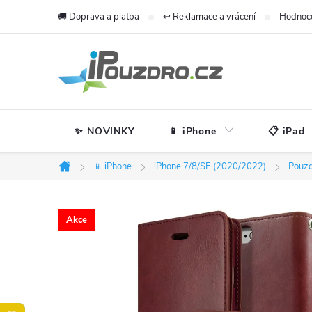
Přejít
🚚 Doprava a platba
↩️ Reklamace a vrácení
Hodnoc
na
obsah
✨ NOVINKY
📱 iPhone
📋 iPad
📱 iPhone
iPhone 7/8/SE (2020/2022)
Pouzd
Domů
Akce