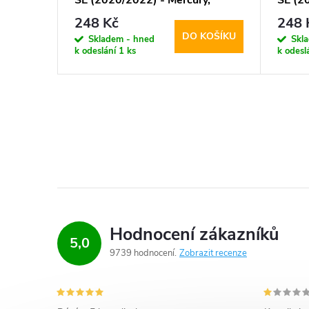
 Loki
SE (2020/2022) - Mercury,
SE (2
Mansoor Diary Gold
Manso
248 Kč
248 
KOŠÍKU
DO KOŠÍKU
Skladem - hned
Skl
k odeslání
1 ks
k odesl
Hodnocení zákazníků
5,0
9739 hodnocení
Zobrazit recenze