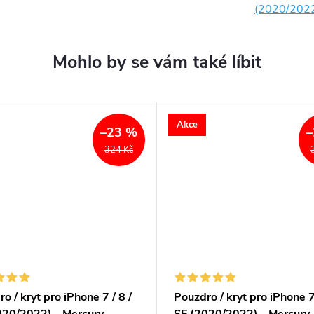
(2020/202
Akce
–23 %
–
324 Kč
o / kryt pro iPhone 7 / 8 /
Pouzdro / kryt pro iPhone 7 