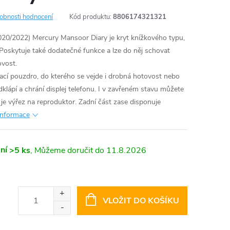
obnosti hodnocení
Kód produktu:
8806174321321
020/2022) Mercury Mansoor Diary je kryt knížkového typu,
 Poskytuje také dodatečné funkce a lze do něj schovat
ovost.
rací pouzdro, do kterého se vejde i drobná hotovost nebo
dklápí a chrání displej telefonu. I v zavřeném stavu můžete
i je výřez na reproduktor. Zadní část zase disponuje
 informace
ní
>5 ks
11.8.2026
VLOŽIT DO KOŠÍKU