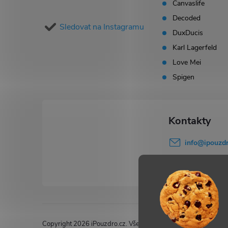
Canvaslife
a
Decoded
Sledovat na Instagramu
t
DuxDucis
Karl Lagerfeld
í
Love Mei
Spigen
info
@
ipouzdr
777 503 645
Copyright 2026
iPouzdro.cz
. Všechna práva vyhrazena.
Upravi