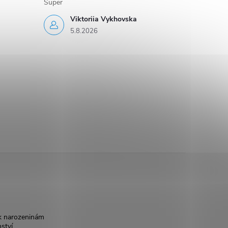
Super
Viktoriia Vykhovska
5.8.2026
k narozeninám
nství