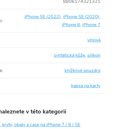
8806174321321
iPhone SE (2022)
,
iPhone SE (2020)
,
o
:
iPhone 8
,
iPhone 7
vínová
syntetická kůže
,
silikon
e
:
knížkové pouzdro
kapsa na karty
aleznete v této kategorii
 kryty, obaly a case na iPhone 7 / 8 / SE