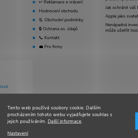
↩️ Reklamace a vrácení
Jak ochránit vá
Hodnocení obchodu
Apple jako svate
📃 Obchodní podmínky
Nenápadná invest
🔒 Ochrana os. údajů
může ušetřit tisí
📞 Kontakt
💼 Pro firmy
o.cz
Tento web používá soubory cookie. Dalším
procházením tohoto webu vyjadřujete souhlas s
jejich používáním.
Další informace
.
Nastavení
t nastavení cookies