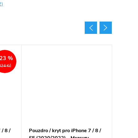
2)
Akce
23 %
324 Kč
/ 8 /
Pouzdro / kryt pro iPhone 7 / 8 /
Pouzdro 