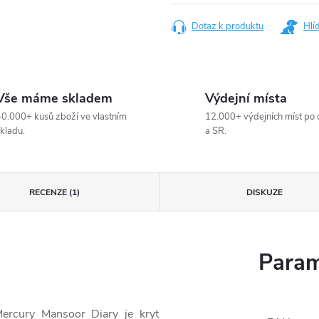
cena:
Dotaz k produktu
Hlí
Vše máme skladem
Výdejní místa
0.000+ kusů zboží ve vlastním
12.000+ výdejních míst po 
kladu.
a SR.
RECENZE (1)
DISKUZE
Param
rcury Mansoor Diary je kryt