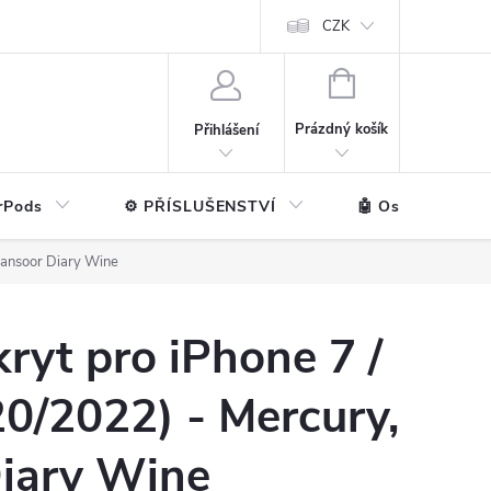
ntakt
💼 Pro firmy
CZK
NÁKUPNÍ
KOŠÍK
Prázdný košík
Přihlášení
rPods
⚙️ PŘÍSLUŠENSTVÍ
🤖 Ostatní značk
 Mansoor Diary Wine
kryt pro iPhone 7 /
20/2022) - Mercury,
iary Wine