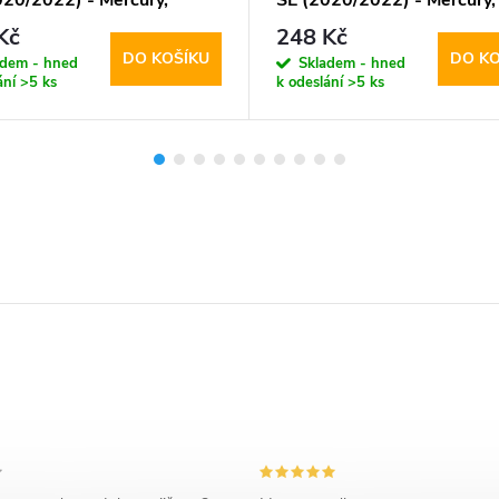
020/2022) - Mercury,
SE (2020/2022) - Mercury,
or Diary Brown
Mansoor Diary Mint
Kč
248 Kč
DO KOŠÍKU
DO KO
adem - hned
Skladem - hned
ání
>5 ks
k odeslání
>5 ks