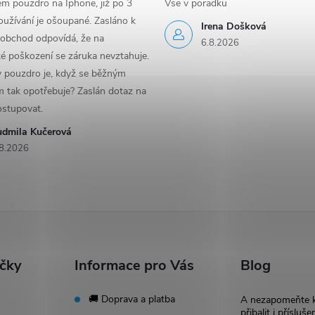
em pouzdro na Iphone, již po 3
Vse v poradku
užívání je ošoupané. Zasláno k
Irena Došková
 obchod odpovídá, že na
6.8.2026
é poškození se záruka nevztahuje.
y pouzdro je, když se běžným
 tak opotřebuje? Zaslán dotaz na
ostupovat.
udmila Kučerová
8.2026
ačky
Informace pro Vás
Blog
🚚 Doprava a platba
A nezapomeňte 
přibalit i přísluše