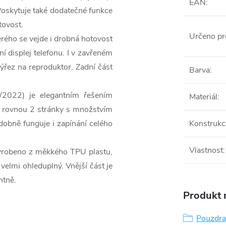
EAN
:
 Poskytuje také dodatečné funkce
tovost.
Určeno pr
erého se vejde i drobná hotovost
ní displej telefonu. I v zavřeném
výřez na reproduktor. Zadní část
Barva
:
2022) je elegantním řešením
Materiál
:
u rovnou 2 stránky s množstvím
dobně funguje i zapínání celého
Konstrukc
Vlastnost
:
vyrobeno z měkkého TPU plastu,
 velmi ohleduplný. Vnější část je
ntně.
Produkt n
Pouzdra,