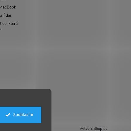
š MacBook
bní dar
ice, která
ce
Souhlasím
Vytvořil Shoptet