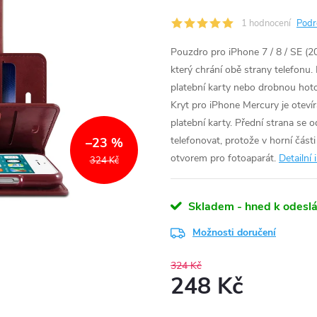
1 hodnocení
Podr
Pouzdro pro iPhone 7 / 8 / SE (2
který chrání obě strany telefonu.
platební karty nebo drobnou hot
Kryt pro iPhone Mercury je oteví
platební karty. Přední strana se o
telefonovat, protože v horní část
–23 %
otvorem pro fotoaparát.
Detailní
324 Kč
Skladem - hned k odeslá
Možnosti doručení
324 Kč
248 Kč
Měrná