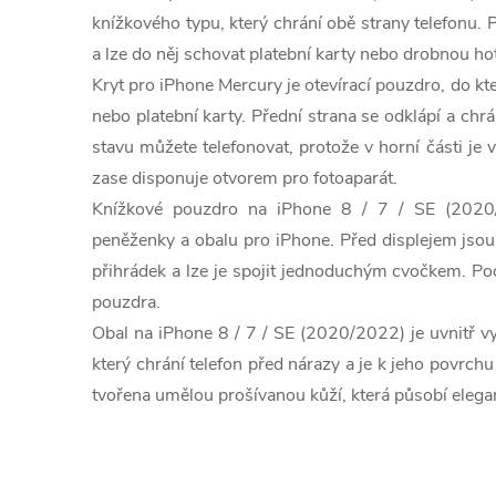
knížkového typu, který chrání obě strany telefonu.
a lze do něj schovat platební karty nebo drobnou ho
Kryt pro iPhone Mercury je otevírací pouzdro, do kt
nebo platební karty. Přední strana se odklápí a chrá
stavu můžete telefonovat, protože v horní části je 
zase disponuje otvorem pro fotoaparát.
Knížkové pouzdro na iPhone 8 / 7 / SE (2020/
peněženky a obalu pro iPhone. Před displejem jso
přihrádek a lze je spojit jednoduchým cvočkem. Po
pouzdra.
Obal na iPhone 8 / 7 / SE (2020/2022) je uvnitř 
který chrání telefon před nárazy a je k jeho povrchu
tvořena umělou prošívanou kůží, která působí elega