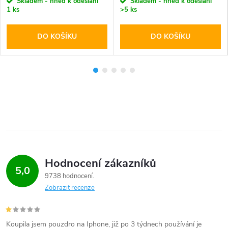
Skladem - hned k odeslání
Skladem - hned k odeslání
1 ks
>5 ks
DO KOŠÍKU
DO KOŠÍKU
Hodnocení zákazníků
5,0
9738 hodnocení
Zobrazit recenze
Koupila jsem pouzdro na Iphone, již po 3 týdnech používání je