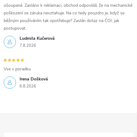
ošoupané. Zasláno k reklamaci, obchod odpovídá, že na mechanické
poškození se záruka nevztahuje. Na co tedy pouzdro je, když se
běžným používáním tak opotřebuje? Zaslán dotaz na ČOI, jak
postupovat.
Ludmila Kučerová
7.8.2026
Vse v poradku
Irena Došková
6.8.2026
Z
á