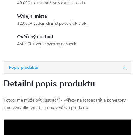
40.000+ kusů zboží ve vlastním skladu.
Výdejní místa
12.000+ výdejních míst po celé ČR a SR.
Ověřený obchod
450.000+ vyřízených objednávek.
Popis produktu
Detailní popis produktu
Fotografie může být ilustrační - výřezy na fotoaparát a konektory
jsou vždy dle typu telefonu v názvu produktu.