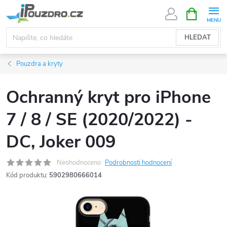
Přejít
NÁKUPNÍ
KOŠÍK
na
obsah
HLEDAT
Pouzdra a kryty
Ochranný kryt pro iPhone
7 / 8 / SE (2020/2022) -
DC, Joker 009
Neohodnoceno
Podrobnosti hodnocení
Kód produktu:
5902980666014