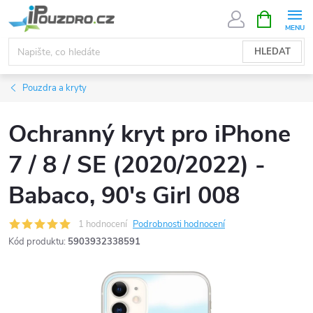
Přejít
NÁKUPNÍ
KOŠÍK
na
obsah
HLEDAT
Pouzdra a kryty
Ochranný kryt pro iPhone
7 / 8 / SE (2020/2022) -
Babaco, 90's Girl 008
1 hodnocení
Podrobnosti hodnocení
Kód produktu:
5903932338591