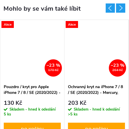
Akce
Akce
–23 %
–23 %
170 Kč
264 Kč
Pouzdro / kryt pro Apple
Ochranný kryt na iPhone 7 / 8
iPhone 7 / 8 / SE (2020/2022) -
/ SE (2020/2022) - Mercury,
Mercury, Jelly Case Blue
SemiSilicon MagSafe Black
130 Kč
203 Kč
Skladem - hned k odeslání
Skladem - hned k odeslání
5 ks
>5 ks