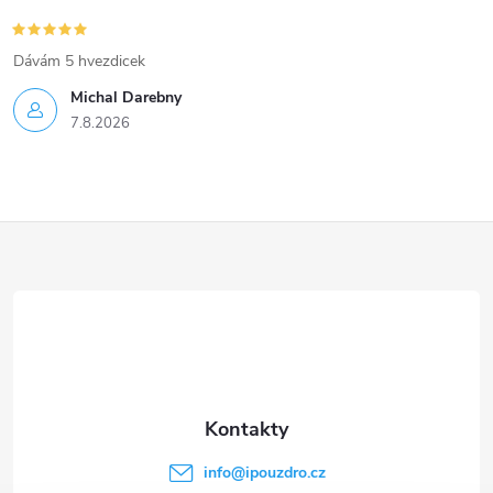
Dávám 5 hvezdicek
Michal Darebny
7.8.2026
Z
á
p
a
t
info
@
ipouzdro.cz