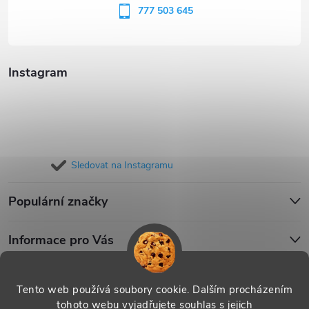
í
777 503 645
Instagram
Sledovat na Instagramu
Populární značky
Informace pro Vás
Blog
Tento web používá soubory cookie. Dalším procházením
tohoto webu vyjadřujete souhlas s jejich