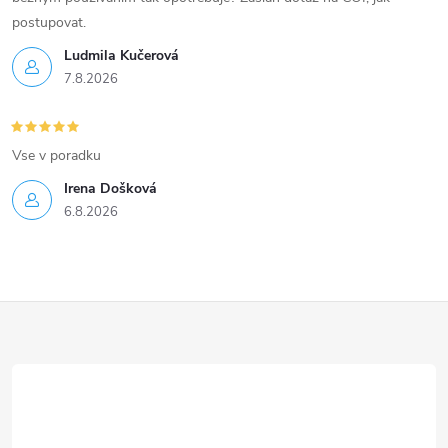
postupovat.
Ludmila Kučerová
7.8.2026
Vse v poradku
Irena Došková
6.8.2026
Z
á
p