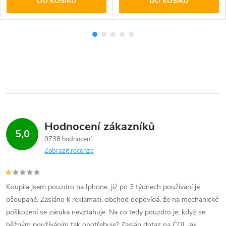
DO KOŠÍKU
DO KOŠÍKU
Hodnocení zákazníků
5,0
9738 hodnocení
Zobrazit recenze
Koupila jsem pouzdro na Iphone, již po 3 týdnech používání je
ošoupané. Zasláno k reklamaci, obchod odpovídá, že na mechanické
poškození se záruka nevztahuje. Na co tedy pouzdro je, když se
běžným používáním tak opotřebuje? Zaslán dotaz na ČOI, jak