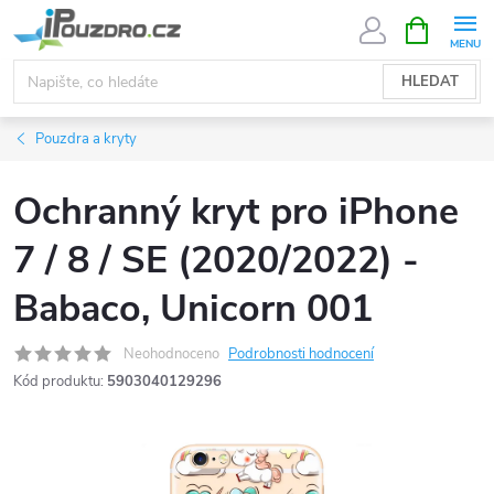
Přejít
NÁKUPNÍ
KOŠÍK
na
obsah
HLEDAT
Pouzdra a kryty
Ochranný kryt pro iPhone
7 / 8 / SE (2020/2022) -
Babaco, Unicorn 001
Neohodnoceno
Podrobnosti hodnocení
Kód produktu:
5903040129296