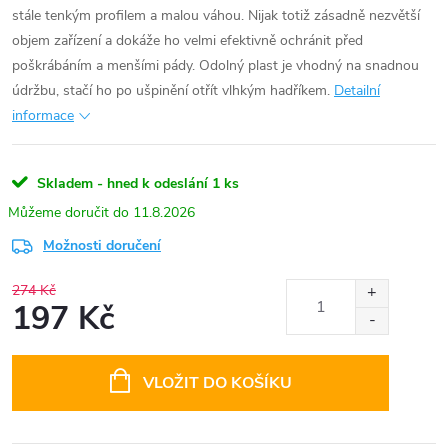
stále tenkým profilem a malou váhou. Nijak totiž zásadně nezvětší
objem zařízení a dokáže ho velmi efektivně ochránit před
poškrábáním a menšími pády. Odolný plast je vhodný na snadnou
údržbu, stačí ho po ušpinění otřít vlhkým hadříkem.
Detailní
informace
Skladem - hned k odeslání
1 ks
11.8.2026
Možnosti doručení
274 Kč
197 Kč
Měrná
cena:
VLOŽIT DO KOŠÍKU