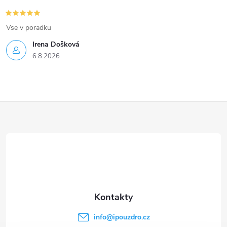
Vse v poradku
Irena Došková
6.8.2026
Z
á
p
a
t
info
@
ipouzdro.cz