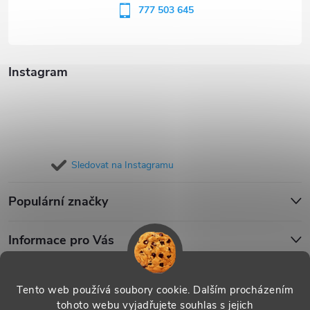
í
777 503 645
Instagram
Sledovat na Instagramu
Populární značky
Informace pro Vás
Blog
Tento web používá soubory cookie. Dalším procházením
tohoto webu vyjadřujete souhlas s jejich