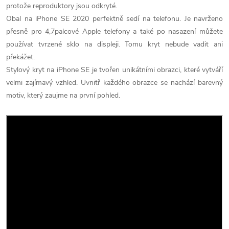
protože reproduktory jsou odkryté.
Obal na iPhone SE 2020 perfektně sedí na telefonu. Je navrženo
přesně pro 4,7palcové Apple telefony a také po nasazení můžete
používat tvrzené sklo na displeji. Tomu kryt nebude vadit ani
překážet.
Stylový kryt na iPhone SE je tvořen unikátními obrazci, které vytváří
velmi zajímavý vzhled. Uvnitř každého obrazce se nachází barevný
motiv, který zaujme na první pohled.