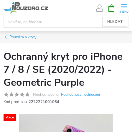
Přejít
NÁKUPNÍ
KOŠÍK
na
obsah
HLEDAT
Pouzdra a kryty
Ochranný kryt pro iPhone
7 / 8 / SE (2020/2022) -
Geometric Purple
Neohodnoceno
Podrobnosti hodnocení
Kód produktu:
2222221001064
Akce