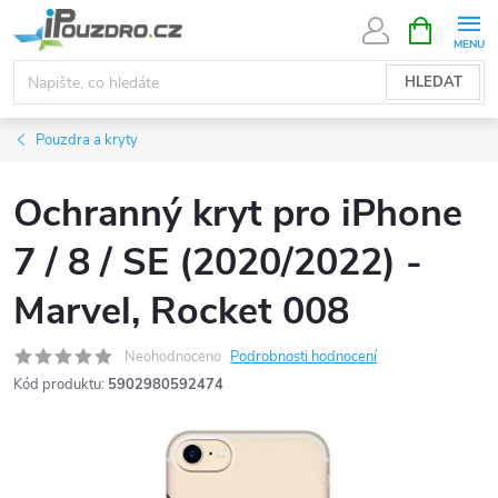
Přejít
NÁKUPNÍ
KOŠÍK
na
obsah
HLEDAT
Pouzdra a kryty
Ochranný kryt pro iPhone
7 / 8 / SE (2020/2022) -
Marvel, Rocket 008
Neohodnoceno
Podrobnosti hodnocení
Kód produktu:
5902980592474