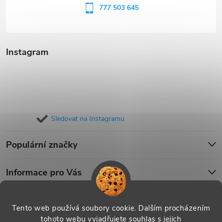
í
777 503 645
Instagram
Sledovat na Instagramu
Populární značky
Informace pro Vás
Blog
Tento web používá soubory cookie. Dalším procházením
tohoto webu vyjadřujete souhlas s jejich