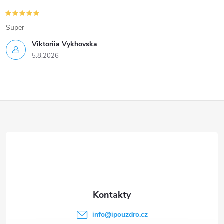
Super
Viktoriia Vykhovska
5.8.2026
Z
á
p
a
t
info
@
ipouzdro.cz