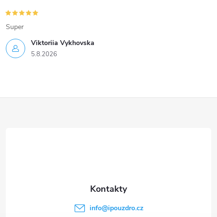
Super
Viktoriia Vykhovska
5.8.2026
Z
á
p
a
t
info
@
ipouzdro.cz