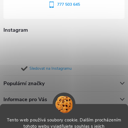
í
777 503 645
Instagram
Sledovat na Instagramu
Populární značky
Informace pro Vás
Blog
Tento web používá soubory cookie. Dalším procházením
tohoto webu vyjadřujete souhlas s jejich