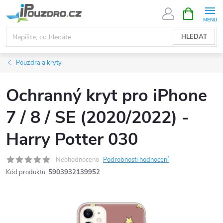
Přejít
NÁKUPNÍ
KOŠÍK
na
obsah
HLEDAT
Pouzdra a kryty
Ochranný kryt pro iPhone
7 / 8 / SE (2020/2022) -
Harry Potter 030
Neohodnoceno
Podrobnosti hodnocení
Kód produktu:
5903932139952