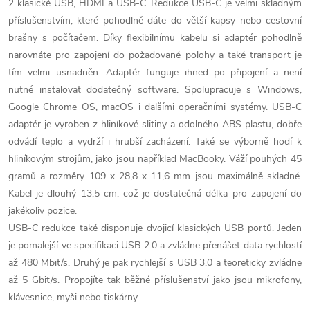
2 klasické USB, HDMI a USB-C. Redukce USB-C je velmi skladným
příslušenstvím, které pohodlně dáte do větší kapsy nebo cestovní
brašny s počítačem. Díky flexibilnímu kabelu si adaptér pohodlně
narovnáte pro zapojení do požadované polohy a také transport je
tím velmi usnadněn. Adaptér funguje ihned po připojení a není
nutné instalovat dodatečný software. Spolupracuje s Windows,
Google Chrome OS, macOS i dalšími operačními systémy. USB-C
adaptér je vyroben z hliníkové slitiny a odolného ABS plastu, dobře
odvádí teplo a vydrží i hrubší zacházení. Také se výborně hodí k
hliníkovým strojům, jako jsou například MacBooky. Váží pouhých 45
gramů a rozměry 109 x 28,8 x 11,6 mm jsou maximálně skladné.
Kabel je dlouhý 13,5 cm, což je dostatečná délka pro zapojení do
jakékoliv pozice.
USB-C redukce také disponuje dvojicí klasických USB portů. Jeden
je pomalejší ve specifikaci USB 2.0 a zvládne přenášet data rychlostí
až 480 Mbit/s. Druhý je pak rychlejší s USB 3.0 a teoreticky zvládne
až 5 Gbit/s. Propojíte tak běžné příslušenství jako jsou mikrofony,
klávesnice, myši nebo tiskárny.