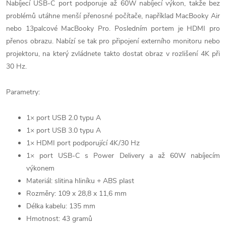
Nabíjecí USB-C port podporuje až 60W nabíjecí výkon, takže bez
problémů utáhne menší přenosné počítače, například MacBooky Air
nebo 13palcové MacBooky Pro. Posledním portem je HDMI pro
přenos obrazu. Nabízí se tak pro připojení externího monitoru nebo
projektoru, na který zvládnete takto dostat obraz v rozlišení 4K při
30 Hz.
Parametry:
1× port USB 2.0 typu A
1× port USB 3.0 typu A
1× HDMI port podporující 4K/30 Hz
1× port USB-C s Power Delivery a až 60W nabíjecím
výkonem
Materiál: slitina hliníku + ABS plast
Rozměry: 109 x 28,8 x 11,6 mm
Délka kabelu: 135 mm
Hmotnost: 43 gramů