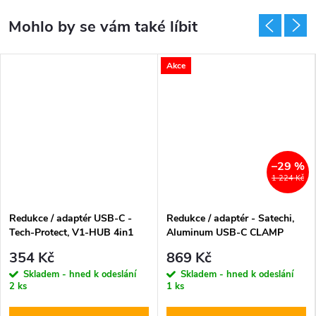
Akce
–29 %
1 224 Kč
Redukce / adaptér USB-C -
Redukce / adaptér - Satechi,
Tech-Protect, V1-HUB 4in1
Aluminum USB-C CLAMP
PRO Hub Silver
354 Kč
869 Kč
Skladem - hned k odeslání
Skladem - hned k odeslání
2 ks
1 ks