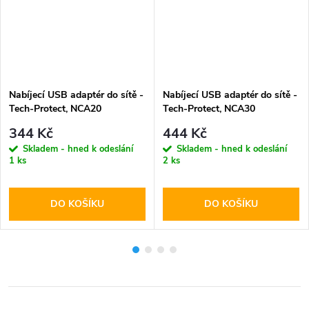
Nabíjecí USB adaptér do sítě -
Nabíjecí USB adaptér do sítě -
Tech-Protect, NCA20
Tech-Protect, NCA30
PD20W/QC3.0 + USB-C kabel
PD30W/QC3.0 + USB-C kabel
344 Kč
444 Kč
Skladem - hned k odeslání
Skladem - hned k odeslání
1 ks
2 ks
DO KOŠÍKU
DO KOŠÍKU