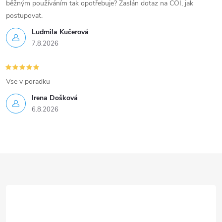
běžným používáním tak opotřebuje? Zaslán dotaz na ČOI, jak
postupovat.
Ludmila Kučerová
7.8.2026
Vse v poradku
Irena Došková
6.8.2026
Z
á
p