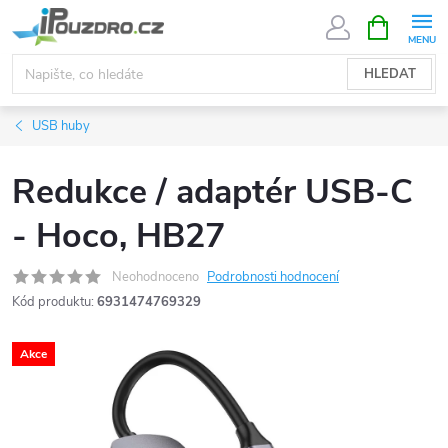
Přejít
NÁKUPNÍ
KOŠÍK
na
obsah
HLEDAT
USB huby
Redukce / adaptér USB-C
- Hoco, HB27
Neohodnoceno
Podrobnosti hodnocení
Kód produktu:
6931474769329
Akce