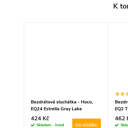
K to
Guess,
Bezdrátová sluchátka - Hoco,
Bezdr
EQ24 Estrella Gray Lake
EQ2 T
424 Kč
462 
Skladem - hned
Skl
KOŠÍKU
DO KOŠÍKU