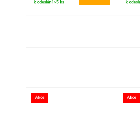
k odeslání
>5 ks
k odesl
Akce
Akce