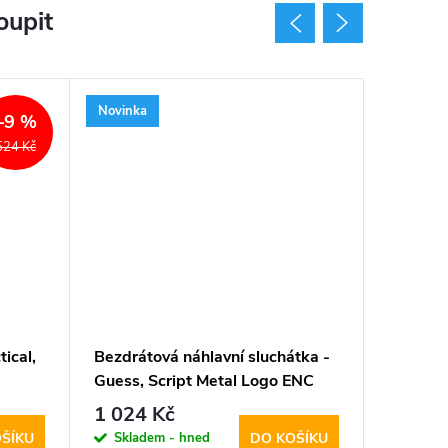
oupit
Novinka
Novinka
–9 %
524 Kč
ical,
Bezdrátová náhlavní sluchátka -
Bezdrát
Guess, Script Metal Logo ENC
Lipstic
White
1 024 Kč
644 K
Skladem - hned
Sklad
ŠÍKU
DO KOŠÍKU