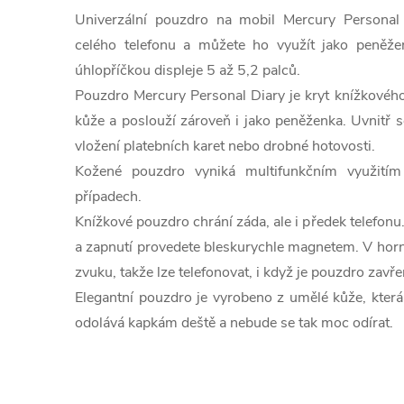
Univerzální pouzdro na mobil Mercury Personal
celého telefonu a můžete ho využít jako peněže
úhlopříčkou displeje 5 až 5,2 palců.
Pouzdro Mercury Personal Diary je kryt knížkového
kůže a poslouží zároveň i jako peněženka. Uvnitř s
vložení platebních karet nebo drobné hotovosti.
Kožené pouzdro vyniká multifunkčním využitím
případech.
Knížkové pouzdro chrání záda, ale i předek telefonu.
a zapnutí provedete bleskurychle magnetem. V horní
zvuku, takže lze telefonovat, i když je pouzdro zavře
Elegantní pouzdro je vyrobeno z umělé kůže, která 
odolává kapkám deště a nebude se tak moc odírat.