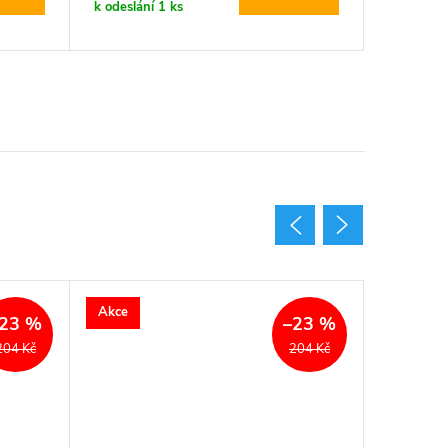
k odeslání
1 ks
k odeslán
Akce
23 %
–23 %
204 Kč
204 Kč