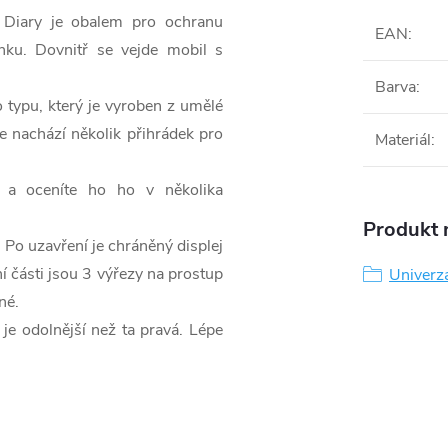
 Diary je obalem pro ochranu
EAN
:
nku. Dovnitř se vejde mobil s
Barva
:
 typu, který je vyroben z umělé
e nachází několik přihrádek pro
Materiál
:
 a oceníte ho ho v několika
Produkt n
 Po uzavření je chráněný displej
 části jsou 3 výřezy na prostup
Univerz
né.
je odolnější než ta pravá. Lépe