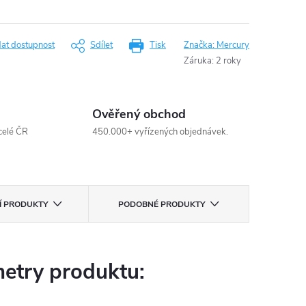
dat dostupnost
Sdílet
Tisk
Značka:
Mercury
Záruka
:
2 roky
Ověřený obchod
celé ČR
450.000+ vyřízených objednávek.
CÍ PRODUKTY
PODOBNÉ PRODUKTY
etry produktu: