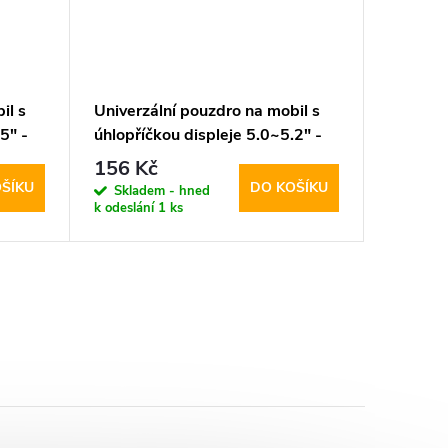
il s
Univerzální pouzdro na mobil s
Univerzá
5" -
úhlopříčkou displeje 5.0~5.2" -
kapsou 
rown
Mercury, Personal Diary Black
Lagerfe
156 Kč
999 K
Ikonik 
ŠÍKU
DO KOŠÍKU
Skladem - hned
Sklad
k odeslání
1 ks
k odeslán