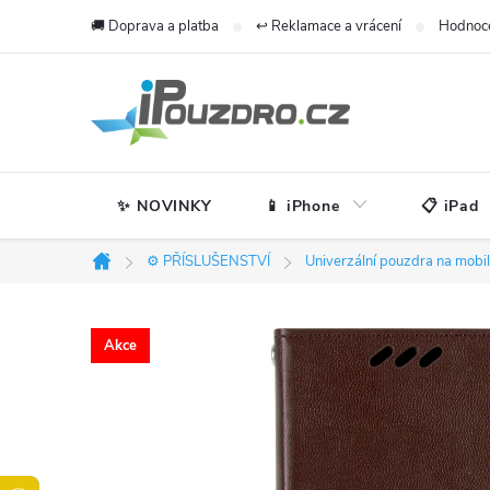
Přejít
🚚 Doprava a platba
↩️ Reklamace a vrácení
Hodnoc
na
obsah
✨ NOVINKY
📱 iPhone
📋 iPad
⚙️ PŘÍSLUŠENSTVÍ
Univerzální pouzdra na mobi
Domů
Akce