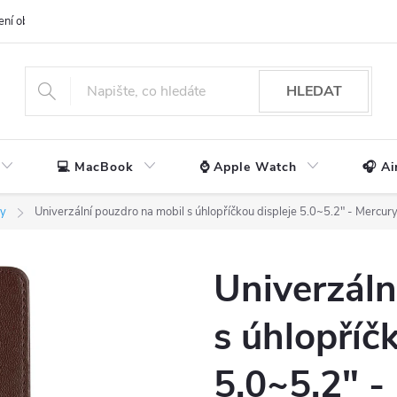
ení obchodu
📃 Obchodní podmínky
🔒 Ochrana os. údajů
📞 Ko
HLEDAT
💻 MacBook
⌚ Apple Watch
🎧 Ai
ly
Univerzální pouzdro na mobil s úhlopříčkou displeje 5.0~5.2" - Mercur
Univerzáln
s úhlopříč
5.0~5.2" -