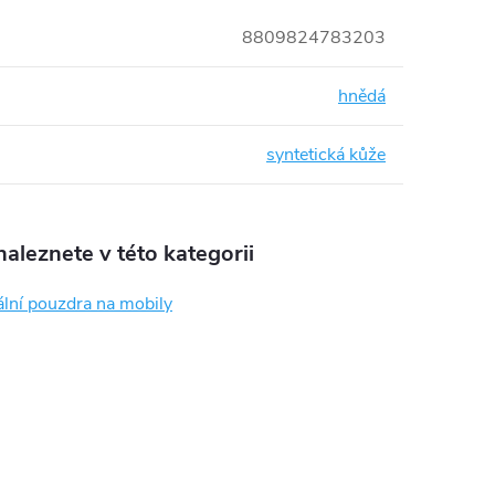
8809824783203
hnědá
syntetická kůže
aleznete v této kategorii
ální pouzdra na mobily