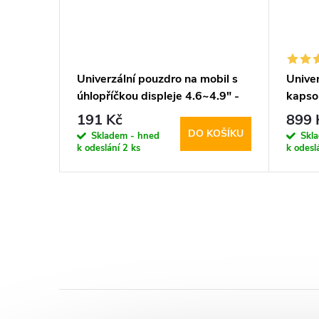
ka s
Univerzální pouzdro na mobil s
Univer
, 4G
úhlopříčkou displeje 4.6~4.9" -
kapsou
Mercury, Personal Diary Navy
Lager
191 Kč
899 
Walle
KOŠÍKU
DO KOŠÍKU
Skladem - hned
Skl
k odeslání
2 ks
k odesl