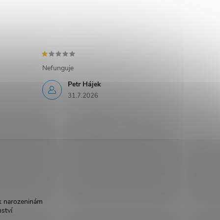
Nefunguje
Petr Hájek
31.7.2026
k narozeninám
nství