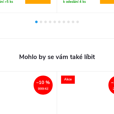
ání
>5 ks
k odeslání
4 ks
Akce
–10 %
–
999 Kč