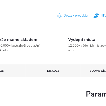
Měrná
cena:
Dotaz k produktu
Hlí
Vše máme skladem
Výdejní místa
0.000+ kusů zboží ve vlastním
12.000+ výdejních míst po 
kladu.
a SR.
ZE
DISKUZE
SOUVISEJÍ
Param