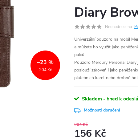
Diary Bro
Neohodnoceno
P
Univerzální pouzdro na mobil Mer
a můžete ho využít jako peněženku
palců.
–23 %
Pouzdro Mercury Personal Diary j
204 Kč
poslouží zároveň i jako peněženka
platebních karet nebo drobné hot
Skladem - hned k odeslá
Možnosti doručení
204 Kč
156 Kč