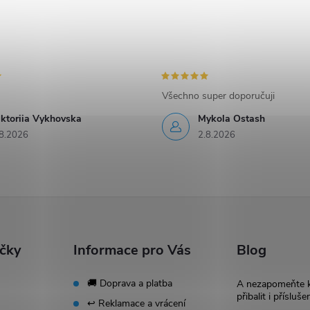
Všechno super doporučuji
iktoriia Vykhovska
Mykola Ostash
8.2026
2.8.2026
ačky
Informace pro Vás
Blog
🚚 Doprava a platba
A nezapomeňte 
přibalit i přísluše
↩️ Reklamace a vrácení