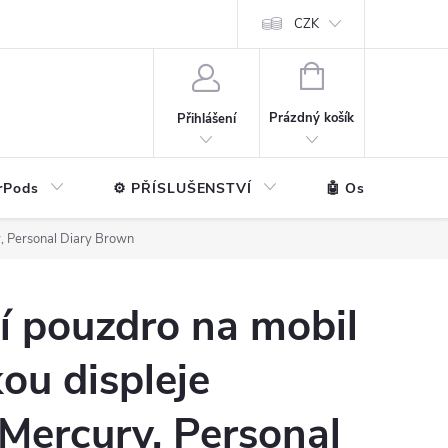
ntakt
💼 Pro firmy
CZK
NÁKUPNÍ
KOŠÍK
Prázdný košík
Přihlášení
rPods
⚙️ PŘÍSLUŠENSTVÍ
🤖 Ostatní značk
y, Personal Diary Brown
í pouzdro na mobil
kou displeje
 Mercury, Personal