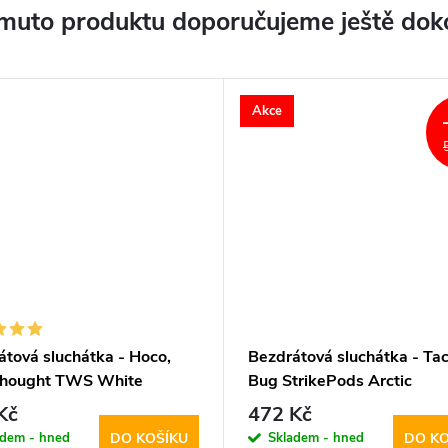
muto produktu doporučujeme ještě dok
Akce
átová sluchátka - Hoco,
Bezdrátová sluchátka - Tact
hought TWS White
Bug StrikePods Arctic
Kč
472 Kč
adem - hned
Skladem - hned
DO KOŠÍKU
DO KO