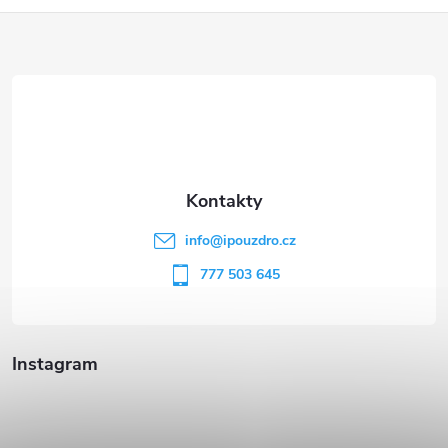
Z
á
p
a
t
info
@
ipouzdro.cz
í
777 503 645
Instagram