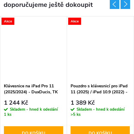
doporučujeme ještě dokoupit
Akce
Akce
Klávesnice na iPad Pro 11
Pouzdro s klávesnicí pro iPad
(2025/2024) - DuxDucis, TK
11 (2025) / iPad 10.9 (2022) -
Keyboard Black
Tech-Protect, SmartCase
1 244 Kč
1 389 Kč
Magenta
Skladem - hned k odeslání
Skladem - hned k odeslání
1 ks
>5 ks
DO KOŠÍKU
DO KOŠÍKU