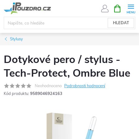
Přejít
NÁKUPNÍ
KOŠÍK
na
obsah
HLEDAT
Stylusy
Dotykové pero / stylus -
Tech-Protect, Ombre Blue
Neohodnoceno
Podrobnosti hodnocení
Kód produktu:
9589046924163