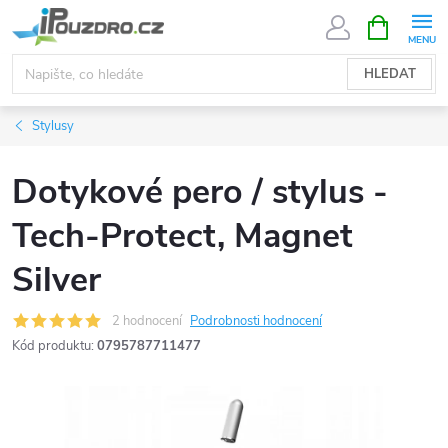
Přejít
NÁKUPNÍ
KOŠÍK
na
obsah
HLEDAT
Stylusy
Dotykové pero / stylus -
Tech-Protect, Magnet
Silver
2 hodnocení
Podrobnosti hodnocení
Kód produktu:
0795787711477