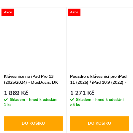
Akce
Akce
Klávesnice na iPad Pro 13
Pouzdro s klávesnicí pro iPad
(2025/2024) - DuxDucis, DK
11 (2025) / iPad 10.9 (2022) -
Keyboard Black
DuxDucis, TK Keyboard Black
1 869 Kč
1 271 Kč
Skladem - hned k odeslání
Skladem - hned k odeslání
1 ks
>5 ks
DO KOŠÍKU
DO KOŠÍKU