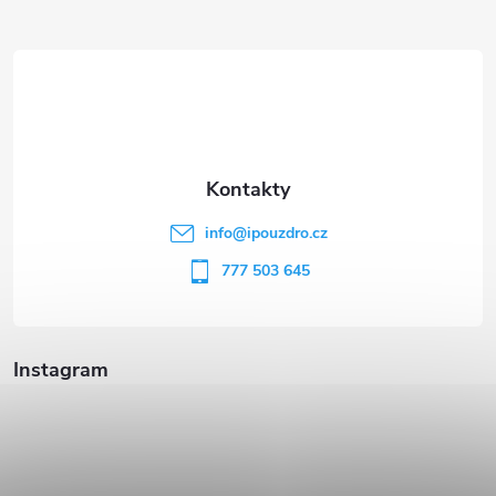
Z
á
p
a
t
info
@
ipouzdro.cz
í
777 503 645
Instagram