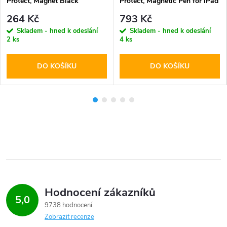
Protect, Magnet Black
Protect, Magnetic Pen for iPad
White
264 Kč
793 Kč
Skladem - hned k odeslání
Skladem - hned k odeslání
2 ks
4 ks
DO KOŠÍKU
DO KOŠÍKU
Hodnocení zákazníků
5,0
9738 hodnocení
Zobrazit recenze