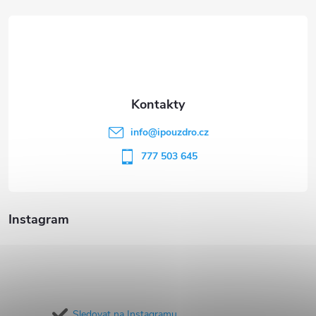
á
p
a
t
info
@
ipouzdro.cz
í
777 503 645
Instagram
Sledovat na Instagramu