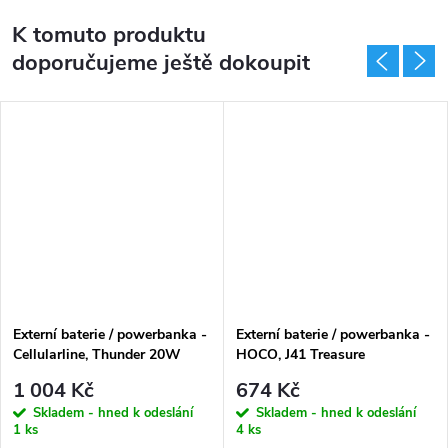
K tomuto produktu
doporučujeme ještě dokoupit
Externí baterie / powerbanka -
Externí baterie / powerbanka -
Cellularline, Thunder 20W
HOCO, J41 Treasure
10000mAh Blue
10000mAh White
1 004 Kč
674 Kč
Skladem - hned k odeslání
Skladem - hned k odeslání
1 ks
4 ks