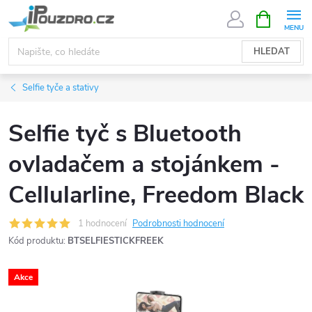
Přejít
NÁKUPNÍ
KOŠÍK
na
obsah
HLEDAT
Selfie tyče a stativy
Selfie tyč s Bluetooth
ovladačem a stojánkem -
Cellularline, Freedom Black
1 hodnocení
Podrobnosti hodnocení
Kód produktu:
BTSELFIESTICKFREEK
Akce