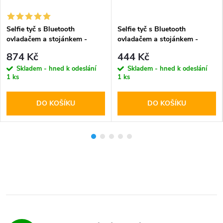
Selfie tyč s Bluetooth
Selfie tyč s Bluetooth
ovladačem a stojánkem -
ovladačem a stojánkem -
Tech-Protect, L03S Selfie
Tech-Protect, L02S Selfie
874 Kč
444 Kč
Stick Tripod Black
Stick Tripod
Skladem - hned k odeslání
Skladem - hned k odeslání
1 ks
1 ks
DO KOŠÍKU
DO KOŠÍKU