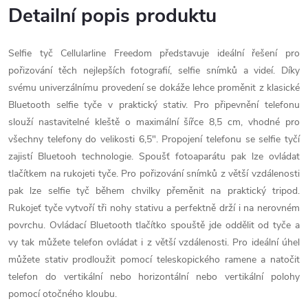
Detailní popis produktu
Selfie tyč Cellularline Freedom představuje ideální řešení pro
pořizování těch nejlepších fotografií, selfie snímků a videí. Díky
svému univerzálnímu provedení se dokáže lehce proměnit z klasické
Bluetooth selfie tyče v praktický stativ. Pro připevnění telefonu
slouží nastavitelné kleště o maximální šířce 8,5 cm, vhodné pro
všechny telefony do velikosti 6,5". Propojení telefonu se selfie tyčí
zajistí Bluetooh technologie. Spoušť fotoaparátu pak lze ovládat
tlačítkem na rukojeti tyče. Pro pořizování snímků z větší vzdálenosti
pak lze selfie tyč během chvilky přeměnit na praktický tripod.
Rukojeť tyče vytvoří tři nohy stativu a perfektně drží i na nerovném
povrchu. Ovládací Bluetooth tlačítko spouště jde oddělit od tyče a
vy tak můžete telefon ovládat i z větší vzdálenosti. Pro ideální úhel
můžete stativ prodloužit pomocí teleskopického ramene a natočit
telefon do vertikální nebo horizontální nebo vertikální polohy
pomocí otočného kloubu.