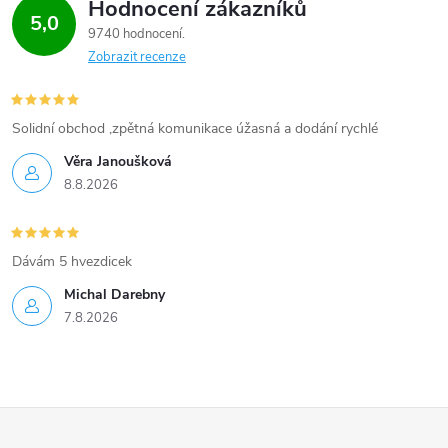
Hodnocení zákazníků
5,0
9740 hodnocení
Zobrazit recenze
Solidní obchod ,zpětná komunikace úžasná a dodání rychlé
Věra Janoušková
8.8.2026
Dávám 5 hvezdicek
Michal Darebny
7.8.2026
Z