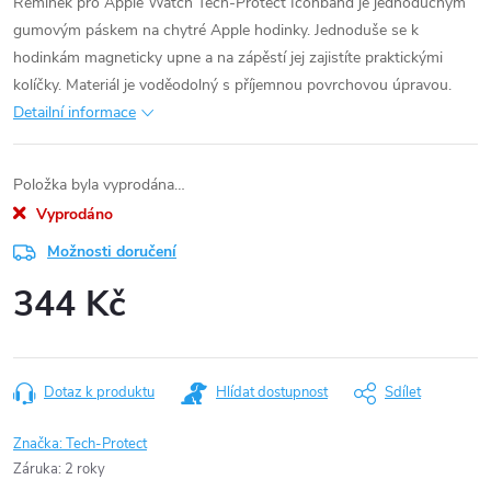
Řemínek pro Apple Watch Tech-Protect Iconband je jednoduchým
gumovým páskem na chytré Apple hodinky. Jednoduše se k
hodinkám magneticky upne a na zápěstí jej zajistíte praktickými
kolíčky. Materiál je voděodolný s příjemnou povrchovou úpravou.
Detailní informace
Položka byla vyprodána…
Vyprodáno
Možnosti doručení
344 Kč
Měrná
cena:
Dotaz k produktu
Hlídat dostupnost
Sdílet
Značka:
Tech-Protect
Záruka
:
2 roky