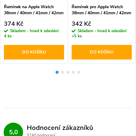
Řemínek na Apple Watch
Řemínek pro Apple Watch
38mm / 40mm / 41mm / 42mm
38mm / 40mm / 41mm / 42mm
- Hoco, AS101 Milan Gray
- Hoco, WA20 Climbing
374 Kč
342 Kč
Orange Starlight
Skladem - hned k odeslání
Skladem - hned k odeslání
4 ks
>5 ks
DO KOŠÍKU
DO KOŠÍKU
Hodnocení zákazníků
5,0
9740 hodnocení