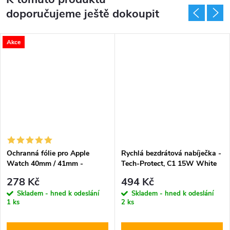
doporučujeme ještě dokoupit
Akce
Ochranná fólie pro Apple
Rychlá bezdrátová nabíječka -
Watch 40mm / 41mm -
Tech-Protect, C1 15W White
Spigen, Film Neo Flex 3ks
278 Kč
494 Kč
Skladem - hned k odeslání
Skladem - hned k odeslání
1 ks
2 ks