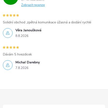
Zobrazit recenze
Solidní obchod ,zpětná komunikace úžasná a dodání rychlé
Věra Janoušková
8.8.2026
Dávám 5 hvezdicek
Michal Darebny
7.8.2026
Z
á