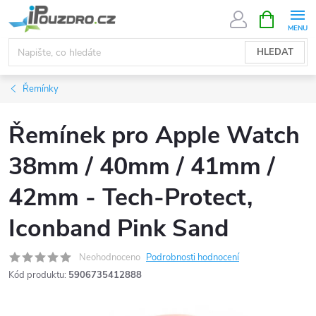
Přejít
NÁKUPNÍ
KOŠÍK
na
obsah
HLEDAT
Řemínky
Řemínek pro Apple Watch
38mm / 40mm / 41mm /
42mm - Tech-Protect,
Iconband Pink Sand
Neohodnoceno
Podrobnosti hodnocení
Kód produktu:
5906735412888