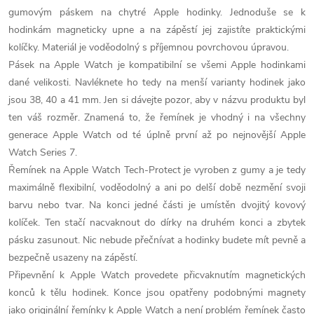
gumovým páskem na chytré Apple hodinky. Jednoduše se k
hodinkám magneticky upne a na zápěstí jej zajistíte praktickými
kolíčky. Materiál je voděodolný s příjemnou povrchovou úpravou.
Pásek na Apple Watch je kompatibilní se všemi Apple hodinkami
dané velikosti. Navléknete ho tedy na menší varianty hodinek jako
jsou 38, 40 a 41 mm. Jen si dávejte pozor, aby v názvu produktu byl
ten váš rozměr. Znamená to, že řemínek je vhodný i na všechny
generace Apple Watch od té úplně první až po nejnovější Apple
Watch Series 7.
Řemínek na Apple Watch Tech-Protect je vyroben z gumy a je tedy
maximálně flexibilní, voděodolný a ani po delší době nezmění svoji
barvu nebo tvar. Na konci jedné části je umístěn dvojitý kovový
kolíček. Ten stačí nacvaknout do dírky na druhém konci a zbytek
pásku zasunout. Nic nebude přečnívat a hodinky budete mít pevně a
bezpečně usazeny na zápěstí.
Připevnění k Apple Watch provedete přicvaknutím magnetických
konců k tělu hodinek. Konce jsou opatřeny podobnými magnety
jako originální řemínky k Apple Watch a není problém řemínek často