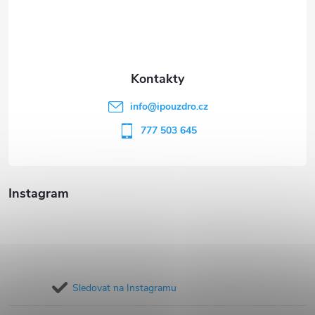
p
a
t
info
@
ipouzdro.cz
í
777 503 645
Instagram
Sledovat na Instagramu