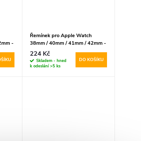
Řemínek pro Apple Watch
2mm -
38mm / 40mm / 41mm / 42mm -
der
Hoco, WA15 Flexible Big Red
224 Kč
OŠÍKU
DO KOŠÍKU
Skladem - hned
k odeslání
>5 ks