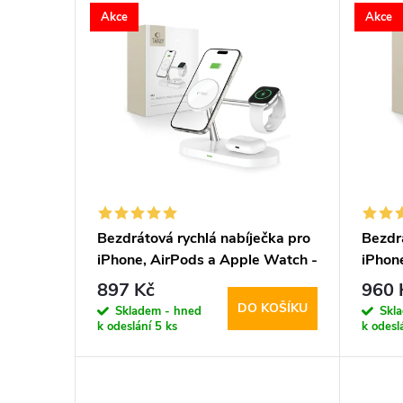
V
p
Akce
Akce
ý
r
p
o
i
d
s
u
p
Bezdrátová rychlá nabíječka pro
Bezdr
k
iPhone, AirPods a Apple Watch -
iPhon
r
Tech-Protect, A12 MagSafe
Tech-
t
897 Kč
960 
Wireless Charger White
Wirel
DO KOŠÍKU
o
Skladem - hned
Skl
k odeslání
5 ks
k odesl
ů
d