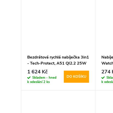
u
k
t
ů
Bezdrátová rychlá nabíječka 3in1
Nabíj
- Tech-Protect, A51 QI2.2 25W
Watch
MagSafe Wireless Charger
1 624 Kč
274 
White
DO KOŠÍKU
Skladem - hned
Skl
k odeslání
2 ks
k odesl