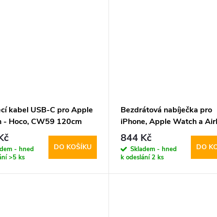
ecí kabel USB-C pro Apple
Bezdrátová nabíječka pro
 - Hoco, CW59 120cm
iPhone, Apple Watch a Air
Tech-Protect, QI15W-A47
Kč
844 Kč
Wireless Charger White
DO KOŠÍKU
DO K
adem - hned
Skladem - hned
ání
>5 ks
k odeslání
2 ks