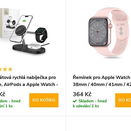
átová rychlá nabíječka pro
Řemínek pro Apple Watch
e, AirPods a Apple Watch -
38mm / 40mm / 41mm / 4
Protect, A12 MagSafe
Tech-Protect, Silicone Ligh
Kč
364 Kč
ess Charger Black
DO KOŠÍKU
DO K
adem - hned
Skladem - hned
ání
1 ks
k odeslání
2 ks