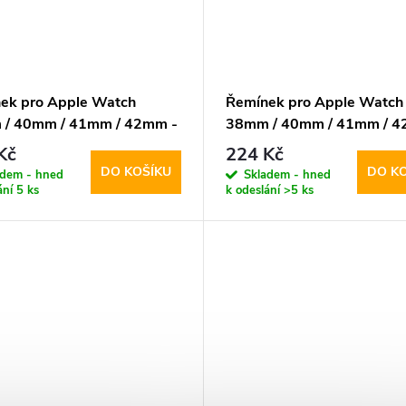
ek pro Apple Watch
Řemínek pro Apple Watch
/ 40mm / 41mm / 42mm -
38mm / 40mm / 41mm / 4
 WA20 Climbing Black
Hoco, WA15 Flexible Pow
Kč
224 Kč
Sand
DO KOŠÍKU
DO K
adem - hned
Skladem - hned
ání
5 ks
k odeslání
>5 ks