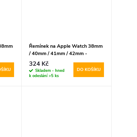
 38mm
Řemínek na Apple Watch 38mm
/ 40mm / 41mm / 42mm -
DuxDucis, YJ Black/Grey
324 Kč
OŠÍKU
DO KOŠÍKU
Skladem - hned
k odeslání
>5 ks