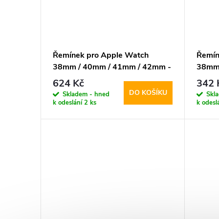
Řemínek pro Apple Watch
Řemín
38mm / 40mm / 41mm / 42mm -
38mm 
DuxDucis, YS Brown
Hoco,
624 Kč
342 
DO KOŠÍKU
Skladem - hned
Skl
k odeslání
2 ks
k odesl