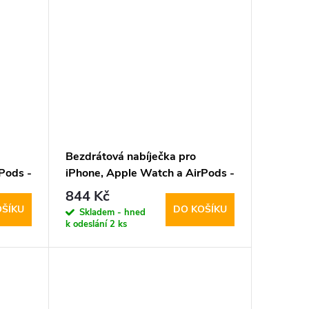
Bezdrátová nabíječka pro
Pods -
iPhone, Apple Watch a AirPods -
Tech-Protect, QI15W-A47
844 Kč
Wireless Charger Black
OŠÍKU
DO KOŠÍKU
Skladem - hned
k odeslání
2 ks