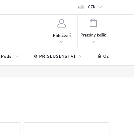
ntakt
💼 Pro firmy
CZK
NÁKUPNÍ
KOŠÍK
Prázdný košík
Přihlášení
rPods
⚙️ PŘÍSLUŠENSTVÍ
🤖 Ostatní značk