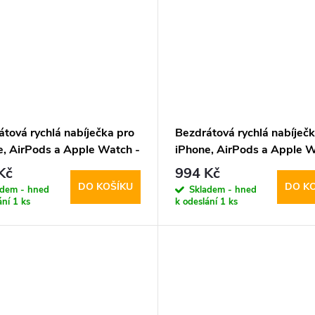
átová rychlá nabíječka pro
Bezdrátová rychlá nabíječk
e, AirPods a Apple Watch -
iPhone, AirPods a Apple W
Protect, QI15W-A41
Tech-Protect, QI15W-A41
Kč
994 Kč
fe Wireless Charger
MagSafe Wireless Charger
DO KOŠÍKU
DO K
adem - hned
Skladem - hned
e
ání
1 ks
k odeslání
1 ks