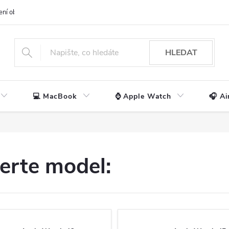
ení obchodu
📃 Obchodní podmínky
🔒 Ochrana os. údajů
📞 Ko
HLEDAT
💻 MacBook
⌚ Apple Watch
🎧 Ai
erte model: