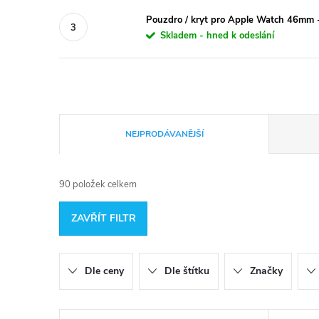
Pouzdro / kryt pro Apple Watch 46mm -
Skladem - hned k odeslání
Ř
NEJPRODÁVANĚJŠÍ
a
90
položek celkem
z
ZAVŘÍT FILTR
e
n
Dle ceny
Dle štítku
Značky
í