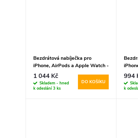
Bezdrátová nabíječka pro
Bezdr
iPhone, AirPods a Apple Watch -
iPhon
Tech-Protect, QI15W-A43
Tech-
1 044 Kč
994 
MagSafe Pink
MagSa
DO KOŠÍKU
Skladem - hned
Skl
Whit
k odeslání
3 ks
k odesl