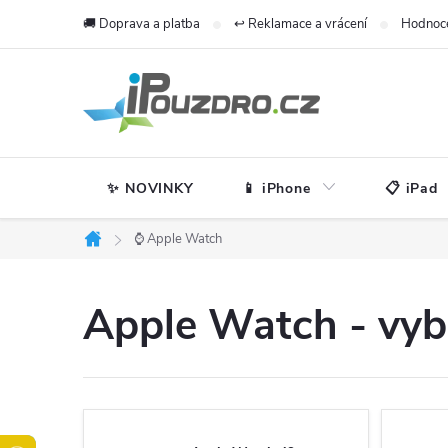
Přejít
🚚 Doprava a platba
↩️ Reklamace a vrácení
Hodnoc
na
obsah
✨ NOVINKY
📱 iPhone
📋 iPad
⌚ Apple Watch
Domů
Apple Watch - vyb