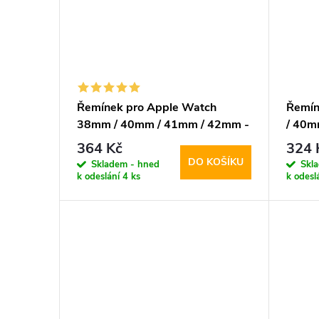
Řemínek pro Apple Watch
Řemín
38mm / 40mm / 41mm / 42mm -
/ 40m
Tech-Protect, Silicone Starlight
DuxDu
364 Kč
324 
DO KOŠÍKU
Skladem - hned
Skl
k odeslání
4 ks
k odesl