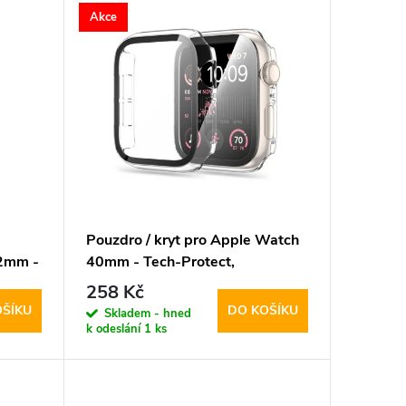
Akce
Pouzdro / kryt pro Apple Watch
2mm -
40mm - Tech-Protect,
t Pink
Defense360 Clear
258 Kč
OŠÍKU
DO KOŠÍKU
Skladem - hned
k odeslání
1 ks