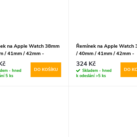
ek na Apple Watch 38mm
Řemínek na Apple Watch
m / 41mm / 42mm -
/ 40mm / 41mm / 42mm -
cis, YJ Green/Gray
DuxDucis, YJ Blue/Grey
Kč
324 Kč
DO KOŠÍKU
DO K
adem - hned
Skladem - hned
ání
5 ks
k odeslání
>5 ks