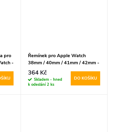
a pro
Řemínek pro Apple Watch
atch -
38mm / 40mm / 41mm / 42mm -
Tech-Protect, Silicone Walnut
364 Kč
 Black
OŠÍKU
DO KOŠÍKU
Skladem - hned
k odeslání
2 ks