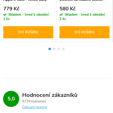
One Touch 4 Bike Mount
WildMan, Sakwa V2 L Black
779 Kč
580 Kč
Skladem - hned k odeslání
Skladem - hned k odeslání
1 ks
2 ks
DO KOŠÍKU
DO KOŠÍKU
Hodnocení zákazníků
5,0
9739 hodnocení
Zobrazit recenze