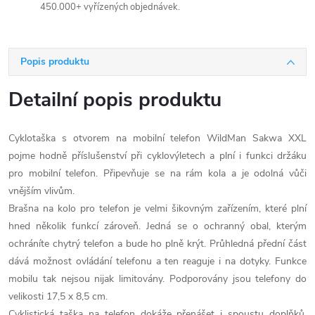
450.000+ vyřízených objednávek.
Popis produktu
Detailní popis produktu
Cyklotaška s otvorem na mobilní telefon WildMan Sakwa XXL
pojme hodně příslušenství při cyklovýletech a plní i funkci držáku
pro mobilní telefon. Připevňuje se na rám kola a je odolná vůči
vnějším vlivům.
Brašna na kolo pro telefon je velmi šikovným zařízením, které plní
hned několik funkcí zároveň. Jedná se o ochranný obal, kterým
ochráníte chytrý telefon a bude ho plně krýt. Průhledná přední část
dává možnost ovládání telefonu a ten reaguje i na dotyky. Funkce
mobilu tak nejsou nijak limitovány. Podporovány jsou telefony do
velikosti 17,5 x 8,5 cm.
Cyklistická taška na telefon dokáže přenášet i spoustu doplňků,