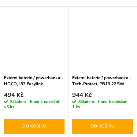
Externí baterie / powerbanka -
Externí baterie / powerbanka -
HOCO, J82 Easylink
Tech-Protect, PB13 22.5W
10000mAh Black
20000mAh
494 Kč
944 Kč
Skladem - hned k odeslání
Skladem - hned k odeslání
>5 ks
1 ks
DO KOŠÍKU
DO KOŠÍKU