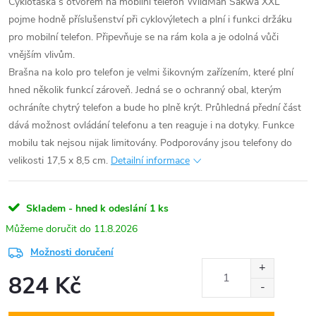
Cyklotaška s otvorem na mobilní telefon WildMan Sakwa XXL
pojme hodně příslušenství při cyklovýletech a plní i funkci držáku
pro mobilní telefon. Připevňuje se na rám kola a je odolná vůči
vnějším vlivům.
Brašna na kolo pro telefon je velmi šikovným zařízením, které plní
hned několik funkcí zároveň. Jedná se o ochranný obal, kterým
ochráníte chytrý telefon a bude ho plně krýt. Průhledná přední část
dává možnost ovládání telefonu a ten reaguje i na dotyky. Funkce
mobilu tak nejsou nijak limitovány. Podporovány jsou telefony do
velikosti 17,5 x 8,5 cm.
Detailní informace
Skladem - hned k odeslání
1 ks
11.8.2026
Možnosti doručení
824 Kč
Měrná