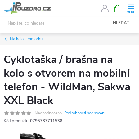
Přejít
NÁKUPNÍ
KOŠÍK
na
obsah
HLEDAT
Na kolo a motorku
Cyklotaška / brašna na
kolo s otvorem na mobilní
telefon - WildMan, Sakwa
XXL Black
Neohodnoceno
Podrobnosti hodnocení
Kód produktu:
0795787711538