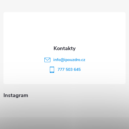
Z
á
p
a
t
info
@
ipouzdro.cz
í
777 503 645
Instagram