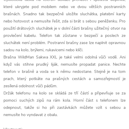
které ukryjete pod mobilem nebo ve dvou větších postranních
brašnách. Snadno tak bezpečně uložíte sluchátka, platební karty
nebo hotovost a nemusíte řešit, zda si brát s sebou peněženku. Pro
použití drátových sluchátek je v dolní části brašny užitečný otvor na
provlečení kabelu. Telefon tak zůstane v bezpečí a poslech ze
sluchátek není problém. Postranní brašny zase lze naplnit opravnou
sadou na kolo, brýlemi, rukavicemi nebo klíči.
Brašna WildMan Sakwa XXL je také velmi odolná vůči vodě. Ani
když vás stihne prudký liják, nemusíte propadat panice. Nechte
telefon v brašně a voda se k němu nedostane. Stejně je na tom
prach, který potkáte na prašných cestách a samozřejmostí je
zesílená odolnost vůči pádům.
Držák telefonu na kolo se skládá ze tří částí a připevňuje se za
pomoci suchých zipů na rám kola. Horní část s telefonem lze
odepnout, takže si ho při zastávkách můžete vzít s sebou a
nemusíte ho vyndavat z obalu.