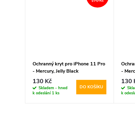
244 Kč
170 Kč
11 Pro -
Ochranný kryt pro iPhone 11 Pro
Ochra
e
- Mercury, Jelly Black
- Merc
130 Kč
130 
KOŠÍKU
DO KOŠÍKU
Skladem - hned
Skl
k odeslání
1 ks
k odesl