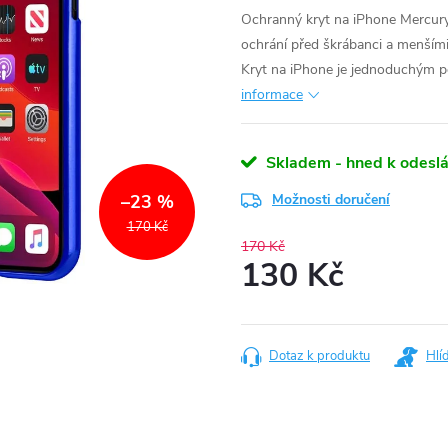
Ochranný kryt na iPhone Mercury
ochrání před škrábanci a menšími
Kryt na iPhone je jednoduchým po
informace
Skladem - hned k odeslá
–23 %
Možnosti doručení
170 Kč
170 Kč
130 Kč
Měrná
cena:
Dotaz k produktu
Hlí