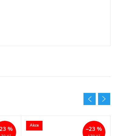
Akce
Akce
23 %
–23 %