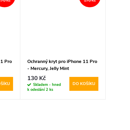
170 Kč
170 Kč
11 Pro
Ochranný kryt pro iPhone 11 Pro
Ochrann
- Mercury, Jelly Mint
- Mercur
130 Kč
130 K
ŠÍKU
DO KOŠÍKU
Skladem - hned
Sklad
k odeslání
2 ks
k odeslán