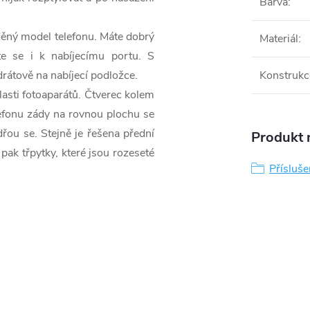
Barva
:
děný model telefonu. Máte dobrý
Materiál
:
te se i k nabíjecímu portu. S
rátově na nabíjecí podložce.
Konstrukc
lasti fotoaparátů. Čtverec kolem
elefonu zády na rovnou plochu se
ou se. Stejně je řešena přední
Produkt n
pak třpytky, které jsou rozeseté
Přísluše