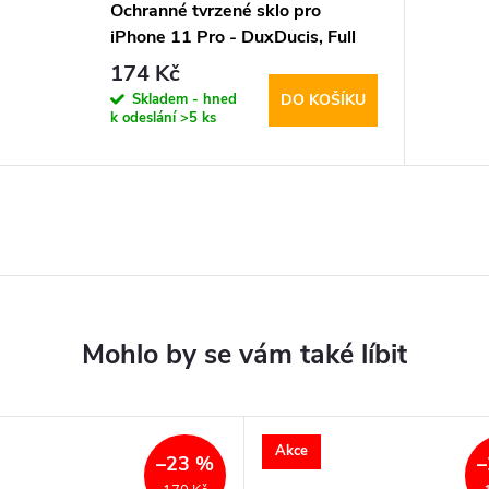
Ochranné tvrzené sklo pro
iPhone 11 Pro - DuxDucis, Full
Glass Black
174 Kč
Skladem - hned
DO KOŠÍKU
k odeslání
>5 ks
Akce
–23 %
–