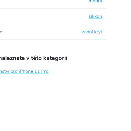
modrá
silikon
e
:
zadní kryt
aleznete v této kategorii
nství pro iPhone 11 Pro