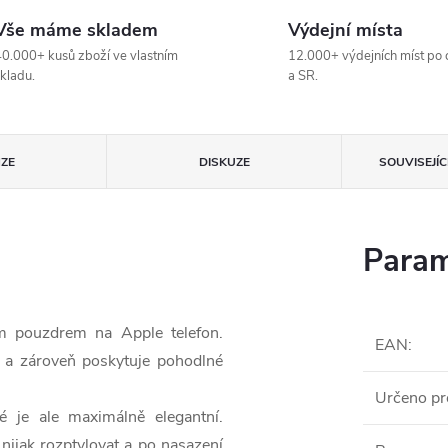
Vše máme skladem
Výdejní místa
0.000+ kusů zboží ve vlastním
12.000+ výdejních míst po 
kladu.
a SR.
ZE
DISKUZE
SOUVISEJÍ
Param
ým pouzdrem na Apple telefon.
EAN
:
 a zároveň poskytuje pohodlné
Určeno pr
 je ale maximálně elegantní.
nijak rozptylovat a po nasazení