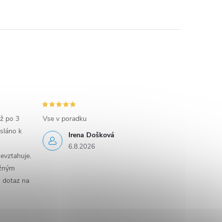
iž po 3
Vse v poradku
sláno k
Irena Došková
6.8.2026
evztahuje.
ěžným
n dotaz na