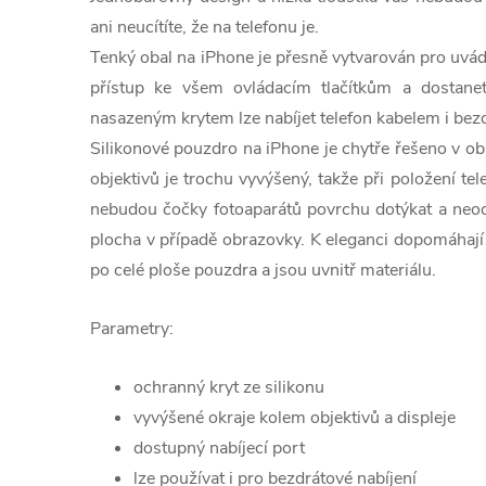
ani neucítíte, že na telefonu je.
Tenký obal na iPhone je přesně vytvarován pro uvá
přístup ke všem ovládacím tlačítkům a dostane
nasazeným krytem lze nabíjet telefon kabelem i bezd
Silikonové pouzdro na iPhone je chytře řešeno v ob
objektivů je trochu vyvýšený, takže při položení t
nebudou čočky fotoaparátů povrchu dotýkat a neodř
plocha v případě obrazovky. K eleganci dopomáhají 
po celé ploše pouzdra a jsou uvnitř materiálu.
Parametry:
ochranný kryt ze silikonu
vyvýšené okraje kolem objektivů a displeje
dostupný nabíjecí port
lze používat i pro bezdrátové nabíjení