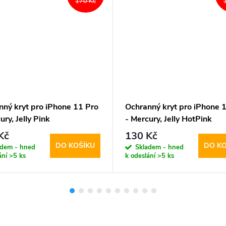
170 Kč
nný kryt pro iPhone 11 Pro
Ochranný kryt pro iPhone 
ury, Jelly Pink
- Mercury, Jelly HotPink
Kč
130 Kč
DO KOŠÍKU
DO KO
adem - hned
Skladem - hned
ání
>5 ks
k odeslání
>5 ks