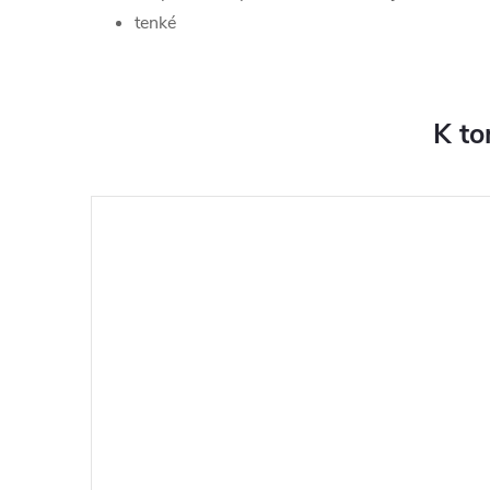
tenké
K to