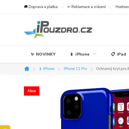
Přejít
🚚 Doprava a platba
↩️ Reklamace a vrácení
Hodnoc
na
obsah
✨ NOVINKY
📱 iPhone
📋 iPad
📱 iPhone
iPhone 11 Pro
Ochranný kryt pro i
Domů
Akce