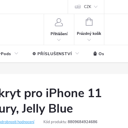
ntakt
💼 Pro firmy
CZK
NÁKUPNÍ
KOŠÍK
Prázdný košík
Přihlášení
rPods
⚙️ PŘÍSLUŠENSTVÍ
🤖 Ostatní značk
kryt pro iPhone 11
ry, Jelly Blue
odrobnosti hodnocení
Kód produktu:
8809684924686