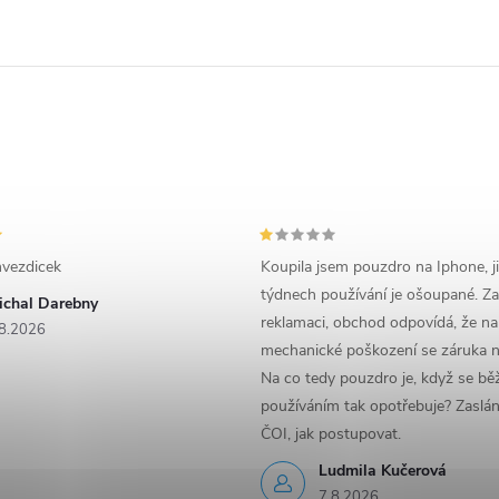
vezdicek
Koupila jsem pouzdro na Iphone, j
týdnech používání je ošoupané. Za
ichal Darebny
reklamaci, obchod odpovídá, že na
8.2026
mechanické poškození se záruka n
Na co tedy pouzdro je, když se b
používáním tak opotřebuje? Zaslá
ČOI, jak postupovat.
Ludmila Kučerová
7.8.2026