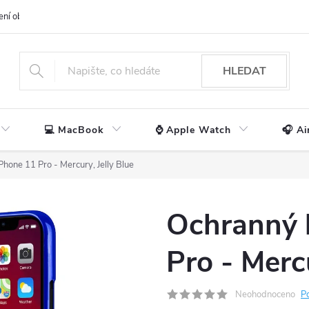
ení obchodu
📃 Obchodní podmínky
🔒 Ochrana os. údajů
📞 Ko
HLEDAT
💻 MacBook
⌚ Apple Watch
🎧 Ai
Phone 11 Pro - Mercury, Jelly Blue
Ochranný 
Pro - Mercu
Neohodnoceno
P