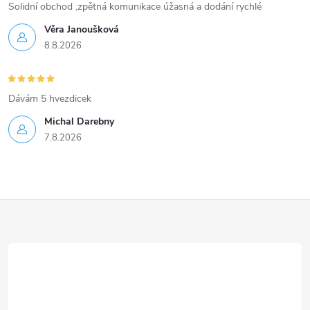
Solidní obchod ,zpětná komunikace úžasná a dodání rychlé
Věra Janoušková
8.8.2026
Dávám 5 hvezdicek
Michal Darebny
7.8.2026
Z
á
p