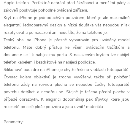
Apple telefon. Perfektně ochrání před škrábanci a menšími pády a
zároveň poskytuje pohodlné ovládání zařízení.
Kryt na iPhone je jednoduchým pouzdrem, které je ale maximálně
elegantní. Jednobarevný design a nízká tloušťka vás nebudou nijak
rozptylovat a po nasazení ani neucítíte, že na telefonu je.
Tenký obal na iPhone je přesně vytvarován pro uváděný model
telefonu. Máte dobrý přístup ke všem ovládacím tlačítkům a
dostanete se i k nabíjecímu portu. S nasazeným krytem lze nabíjet
telefon kabelem i bezdrátově na nabíjecí podložce.
Silikonové pouzdro na iPhone je chytře řešeno v oblasti fotoaparátů.
Čtverec kolem objektivů je trochu vyvýšený, takže při položení
telefonu zády na rovnou plochu se nebudou čočky fotoaparátů
povrchu dotýkat a neodřou se. Stejně je řešena přední plocha v
případě obrazovky. K eleganci dopomáhají pak třpytky, které jsou
rozeseté po celé ploše pouzdra a jsou uvnitř materiálu.
Parametry: