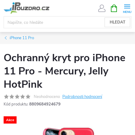
Přejít
NÁKUPNÍ
KOŠÍK
na
obsah
HLEDAT
iPhone 11 Pro
Ochranný kryt pro iPhone
11 Pro - Mercury, Jelly
HotPink
Neohodnoceno
Podrobnosti hodnocení
Kód produktu:
8809684924679
Akce