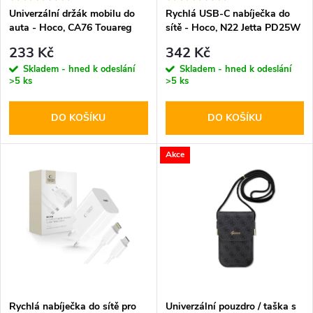
s
p
Univerzální držák mobilu do
Rychlá USB-C nabíječka do
auta - Hoco, CA76 Touareg
sítě - Hoco, N22 Jetta PD25W
p
+ USB-C kabel
r
233 Kč
342 Kč
r
Skladem - hned k odeslání
Skladem - hned k odeslání
>5 ks
>5 ks
o
o
DO KOŠÍKU
DO KOŠÍKU
d
d
u
Akce
u
k
k
t
t
ů
ů
Rychlá nabíječka do sítě pro
Univerzální pouzdro / taška s