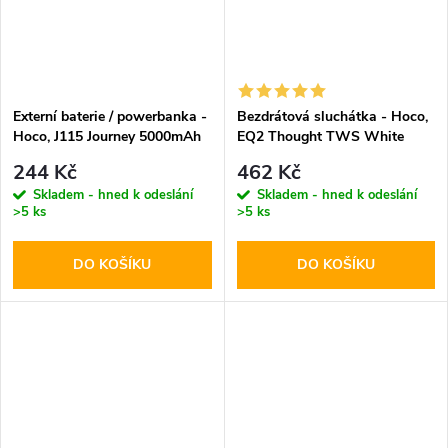
Externí baterie / powerbanka -
Bezdrátová sluchátka - Hoco,
Hoco, J115 Journey 5000mAh
EQ2 Thought TWS White
Black
244 Kč
462 Kč
Skladem - hned k odeslání
Skladem - hned k odeslání
>5 ks
>5 ks
DO KOŠÍKU
DO KOŠÍKU