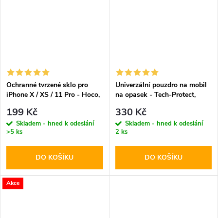
Ochranné tvrzené sklo pro
Univerzální pouzdro na mobil
iPhone X / XS / 11 Pro - Hoco,
na opasek - Tech-Protect,
G1 FlashAttach 3D Black
SM90 5.8-6.8" Black
199 Kč
330 Kč
Skladem - hned k odeslání
Skladem - hned k odeslání
>5 ks
2 ks
DO KOŠÍKU
DO KOŠÍKU
Akce