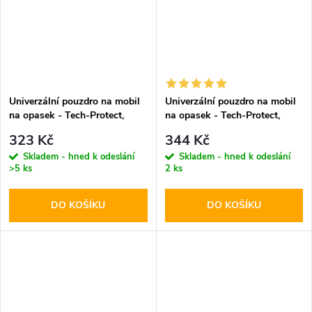
Univerzální pouzdro na mobil
Univerzální pouzdro na mobil
na opasek - Tech-Protect,
na opasek - Tech-Protect,
SM75 5.8-6.8" Black
SM80 5.8-6.8" Black
323 Kč
344 Kč
Skladem - hned k odeslání
Skladem - hned k odeslání
>5 ks
2 ks
DO KOŠÍKU
DO KOŠÍKU