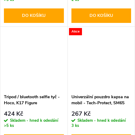
DO KOŠÍKU
DO KOŠÍKU
Akce
Tripod / bluetooth selfie tyč -
Univerzální pouzdro kapsa na
Hoco, K17 Figure
mobil - Tech-Protect, SM65
6.0-6.9" Black
424 Kč
267 Kč
Skladem - hned k odeslání
Skladem - hned k odeslání
>5 ks
3 ks