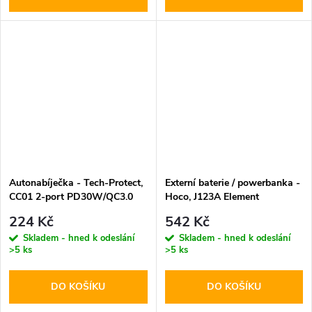
Autonabíječka - Tech-Protect,
Externí baterie / powerbanka -
CC01 2-port PD30W/QC3.0
Hoco, J123A Element
20000mAh Black
224 Kč
542 Kč
Skladem - hned k odeslání
Skladem - hned k odeslání
>5 ks
>5 ks
DO KOŠÍKU
DO KOŠÍKU