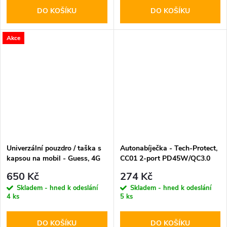
DO KOŠÍKU
DO KOŠÍKU
Akce
Univerzální pouzdro / taška s
Autonabíječka - Tech-Protect,
kapsou na mobil - Guess, 4G
CC01 2-port PD45W/QC3.0
Metal Logo Script Pink
650 Kč
274 Kč
Skladem - hned k odeslání
Skladem - hned k odeslání
4 ks
5 ks
DO KOŠÍKU
DO KOŠÍKU