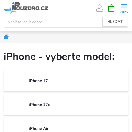
Přejít
NÁKUPNÍ
KOŠÍK
na
obsah
HLEDAT
Domů
iPhone - vyberte model:
iPhone 17
iPhone 17e
iPhone Air