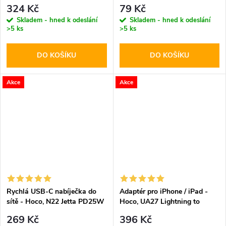
White
White 100cm
324 Kč
79 Kč
Skladem - hned k odeslání
Skladem - hned k odeslání
>5 ks
>5 ks
DO KOŠÍKU
DO KOŠÍKU
Akce
Akce
Rychlá USB-C nabíječka do
Adaptér pro iPhone / iPad -
sítě - Hoco, N22 Jetta PD25W
Hoco, UA27 Lightning to
HDMI
269 Kč
396 Kč