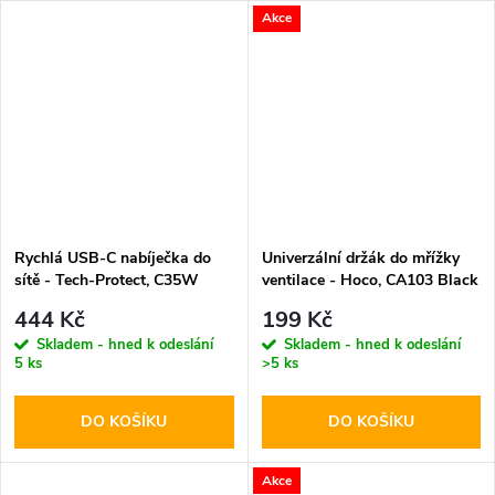
Akce
Rychlá USB-C nabíječka do
Univerzální držák do mřížky
sítě - Tech-Protect, C35W
ventilace - Hoco, CA103 Black
PD35W White
444 Kč
199 Kč
Skladem - hned k odeslání
Skladem - hned k odeslání
5 ks
>5 ks
DO KOŠÍKU
DO KOŠÍKU
Akce