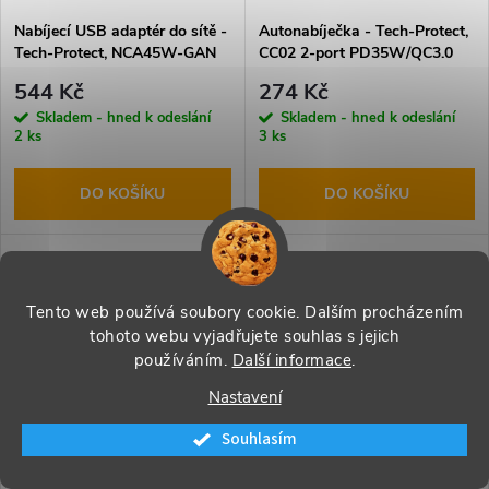
Nabíjecí USB adaptér do sítě -
Autonabíječka - Tech-Protect,
Tech-Protect, NCA45W-GAN
CC02 2-port PD35W/QC3.0
PD45W/QC3.0 White + USB-
544 Kč
274 Kč
C kabel
Skladem - hned k odeslání
Skladem - hned k odeslání
2 ks
3 ks
DO KOŠÍKU
DO KOŠÍKU
Tento web používá soubory cookie. Dalším procházením
tohoto webu vyjadřujete souhlas s jejich
používáním.
Další informace
.
Nastavení
Souhlasím
Sportovní pouzdro na ruku pro
Univerzální držák mobilu do