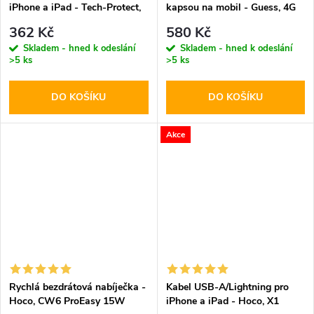
iPhone a iPad - Tech-Protect,
kapsou na mobil - Guess, 4G
NC20W + Lightning kabel
Metal Logo Script Black
362 Kč
580 Kč
Skladem - hned k odeslání
Skladem - hned k odeslání
>5 ks
>5 ks
DO KOŠÍKU
DO KOŠÍKU
Akce
Rychlá bezdrátová nabíječka -
Kabel USB-A/Lightning pro
Hoco, CW6 ProEasy 15W
iPhone a iPad - Hoco, X1