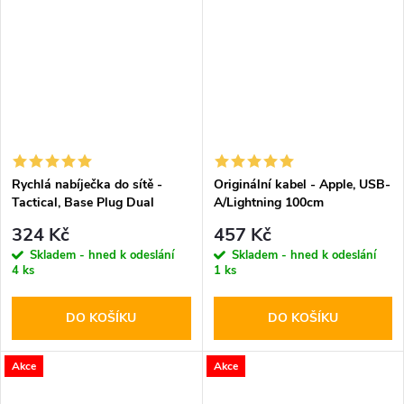
Rychlá nabíječka do sítě -
Originální kabel - Apple, USB-
Tactical, Base Plug Dual
A/Lightning 100cm
PD20W/QC3.0 White
324 Kč
457 Kč
Skladem - hned k odeslání
Skladem - hned k odeslání
4 ks
1 ks
DO KOŠÍKU
DO KOŠÍKU
Akce
Akce