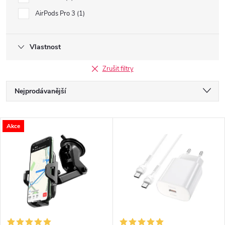
AirPods Pro 3
1
Vlastnost
Zrušit filtry
Ř
Nejprodávanější
a
Nejlevnější
V
Akce
Nejdražší
z
ý
Abecedně
e
p
n
i
í