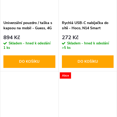
Univerzální pouzdro / taška s
Rychlá USB-C nabíječka do
kapsou na mobil - Guess, 4G
sítě - Hoco, N14 Smart
Metal Logo Bag Brown
PD20W
894 Kč
272 Kč
Skladem - hned k odeslání
Skladem - hned k odeslání
1 ks
>5 ks
DO KOŠÍKU
DO KOŠÍKU
Akce