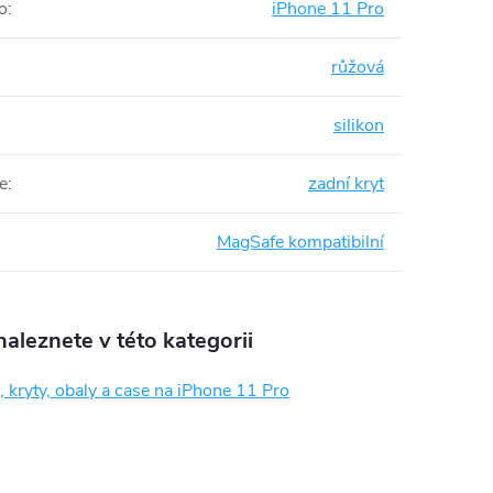
o
:
iPhone 11 Pro
růžová
silikon
e
:
zadní kryt
MagSafe kompatibilní
aleznete v této kategorii
 kryty, obaly a case na iPhone 11 Pro