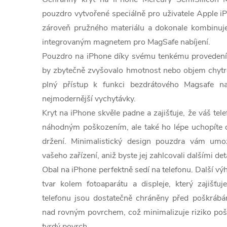
pouzdro vytvořené speciálně pro uživatele Apple i
zároveň pružného materiálu a dokonale kombinuje
integrovaným magnetem pro MagSafe nabíjení.
Pouzdro na iPhone díky svému tenkému provedení 
by zbytečně zvyšovalo hmotnost nebo objem chytré
plný přístup k funkci bezdrátového Magsafe na
nejmodernější vychytávky.
Kryt na iPhone skvěle padne a zajišťuje, že váš te
náhodným poškozením, ale také ho lépe uchopíte d
držení. Minimalistický design pouzdra vám umož
vašeho zařízení, aniž byste jej zahlcovali dalšími det
Obal na iPhone perfektně sedí na telefonu. Další v
tvar kolem fotoaparátu a displeje, který zajišťuje
telefonu jsou dostatečně chráněny před poškrábá
nad rovným povrchem, což minimalizuje riziko pošk
tvrdý povrch.