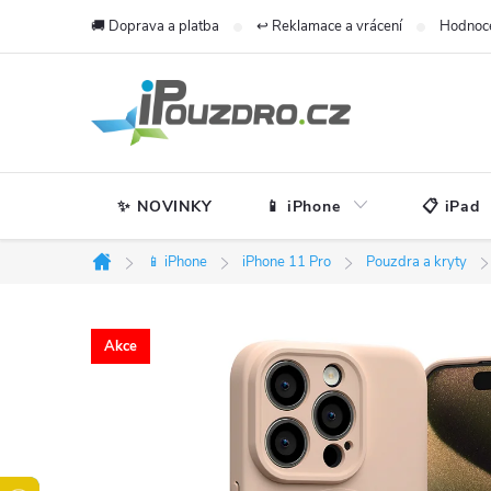
Přejít
🚚 Doprava a platba
↩️ Reklamace a vrácení
Hodnoc
na
obsah
✨ NOVINKY
📱 iPhone
📋 iPad
📱 iPhone
iPhone 11 Pro
Pouzdra a kryty
Domů
Akce