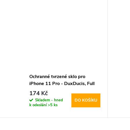
Ochranné tvrzené sklo pro
iPhone 11 Pro - DuxDucis, Full
Glass Black
174 Kč
Skladem - hned
DO KOŠÍKU
k odeslání
>5 ks