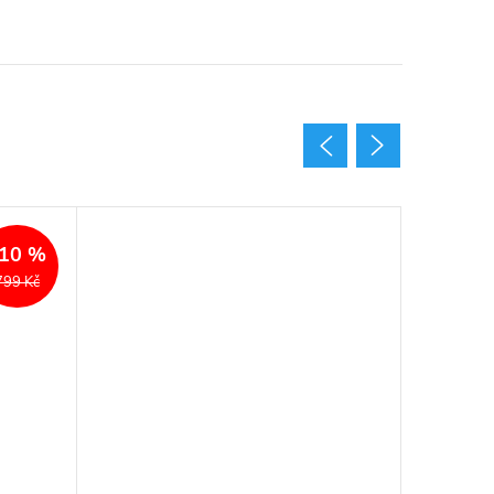
Akce
10 %
799 Kč