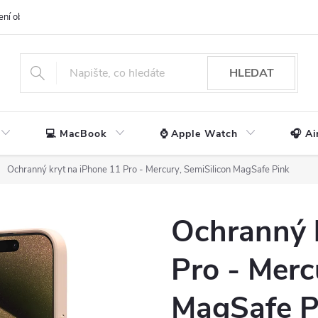
ení obchodu
📃 Obchodní podmínky
🔒 Ochrana os. údajů
📞 Ko
HLEDAT
💻 MacBook
⌚ Apple Watch
🎧 Ai
Ochranný kryt na iPhone 11 Pro - Mercury, SemiSilicon MagSafe Pink
Ochranný 
Pro - Merc
MagSafe P