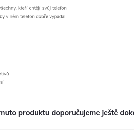
echny, kteří chtějí svůj telefon
aby v něm telefon dobře vypadal.
ktivů
ní
muto produktu doporučujeme ještě dok