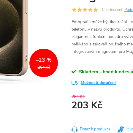
1 hodnocení
Podr
Fotografie může být ilustrační - 
telefonu v názvu produktu. Ochr
elegantní a funkční pouzdro vytv
měkkého a zároveň pružného mate
integrovaným magnetem pro MagS
–23 %
264 Kč
Skladem - hned k odeslá
Možnosti doručení
264 Kč
203 Kč
Měrná
cena:
Dotaz k produktu
Hlí