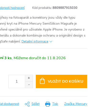
obnosti hodnocení
Kód produktu:
8809887915030
výřezy na fotoaparát a konektory jsou vždy dle typu
anný kryt na iPhone Mercury SemiSilicon Magsafe je
ořené speciálně pro uživatele Apple iPhone. Je vyrobeno z
riálu a dokonale kombinuje ochranu a originální design s
afe nabíjení.
Detailní informace
ní
3 ks
11.8.2026
VLOŽIT DO KOŠÍKU
dat dostupnost
Sdílet
Tisk
Značka:
Mercury