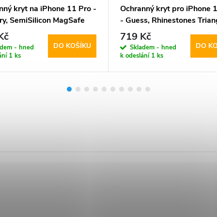
ný kryt na iPhone 11 Pro -
Ochranný kryt pro iPhone 
ry, SemiSilicon MagSafe
- Guess, Rhinestones Trian
Metal Logo Gold
Kč
719 Kč
DO KOŠÍKU
DO KO
adem - hned
Skladem - hned
ání
1 ks
k odeslání
1 ks