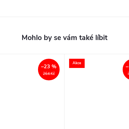
Akce
–23 %
–
264 Kč