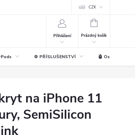
ntakt
💼 Pro firmy
CZK
NÁKUPNÍ
KOŠÍK
Prázdný košík
Přihlášení
rPods
⚙️ PŘÍSLUŠENSTVÍ
🤖 Ostatní značk
kryt na iPhone 11
ury, SemiSilicon
ink