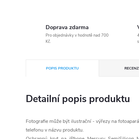
Doprava zdarma
Pro objednávky v hodnotě nad 700
4
Kč.
s
POPIS PRODUKTU
RECENZE
Detailní popis produktu
Fotografie může být ilustrační - výřezy na fotoapará
telefonu v názvu produktu.
Ochranný kryt na iPhone Mercury SemiSilicon M