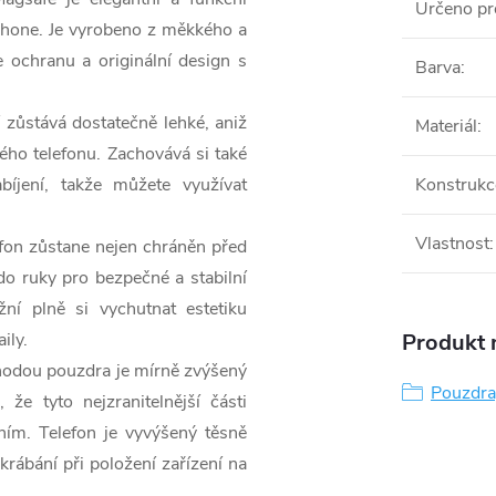
Určeno pr
Phone. Je vyrobeno z měkkého a
 ochranu a originální design s
Barva
:
zůstává dostatečně lehké, aniž
Materiál
:
ho telefonu. Zachovává si také
bíjení, takže můžete využívat
Konstrukc
Vlastnost
:
lefon zůstane nejen chráněn před
o ruky pro bezpečné a stabilní
ní plně si vychutnat estetiku
aily.
Produkt n
ýhodou pouzdra je mírně zvýšený
Pouzdra,
, že tyto nejzranitelnější části
ním. Telefon je vyvýšený těsně
rábání při položení zařízení na