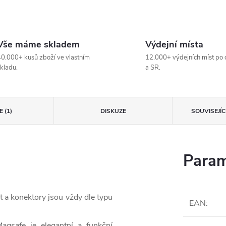
Vše máme skladem
Výdejní místa
0.000+ kusů zboží ve vlastním
12.000+ výdejních míst po 
kladu.
a SR.
 (1)
DISKUZE
SOUVISEJÍ
Param
t a konektory jsou vždy dle typu
EAN
:
agsafe je elegantní a funkční