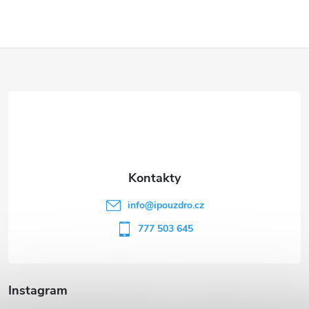
Z
á
p
a
t
info
@
ipouzdro.cz
í
777 503 645
Instagram