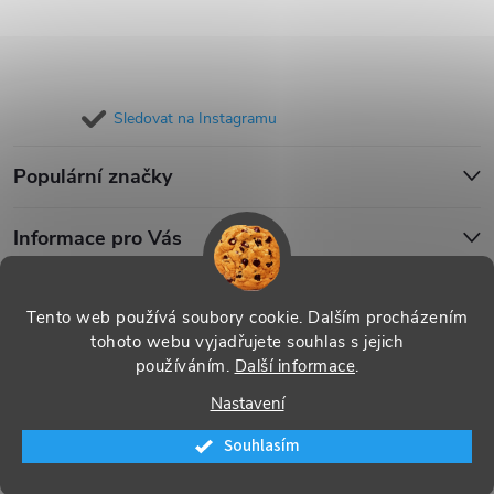
Sledovat na Instagramu
Populární značky
Informace pro Vás
Blog
Tento web používá soubory cookie. Dalším procházením
tohoto webu vyjadřujete souhlas s jejich
používáním.
Další informace
.
Copyright 2026
iPouzdro.cz
. Všechna práva vyhrazena.
Upravit
Nastavení
nastavení cookies
Souhlasím
Vytvořil Shoptet