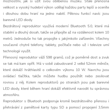
možnostmi, jak si užít svou oblíbenou muziku. Stále přenosná
velikost a vysoký hudební výkon udělají každou party lepší a oceníte
i dlouhou dobu hraní na jedno nabití. Pěknou funkcí navíc jsou
barevné LED diody.
Bezdrátový reproduktor využívá moderní Bluetooth 5.0, které má
stabilní a dlouhý dosah, takže se připojíte až na vzdálenost kolem 10
metrů. Jednoduše ho tak propojíte s jakýmkoliv zařízením. Všechny
současné chytré telefony, tablety, počítače nebo už i televize umí
technologii využít.
Přenosný reproduktor váží 598 gramů, což je poměrně dost a zvuk
se tak má kam opřít. Má v sobě zabudované 2 velké 52mm měniče,
které dokáží hráthlasitě o celkovém výkonu 10 W. Navrchu jsou
ovládací tlačítka, takže můžete hudbu pouštět nebo zesilovat
rovnou z něj. Kolem reproduktorů po stranách jsou pak barevné
LED diody, které během hraní dokáží efektivně navodit tu správnou
atmosféru.
Reproduktor s Bluetooh podporuje kromě bezdrátového přenosu i
přehrávání z paměťové karty typu SD a pomocí propojení 3,5mm