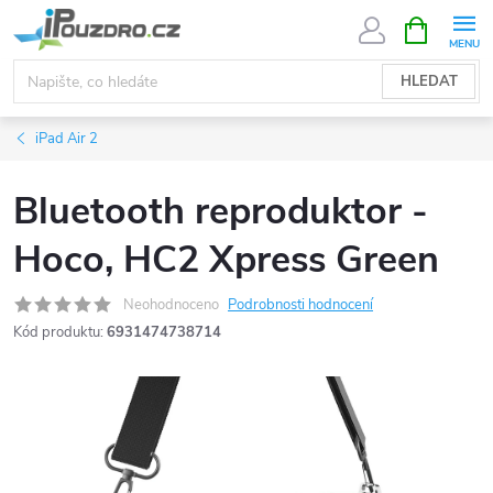
Přejít
NÁKUPNÍ
KOŠÍK
na
obsah
HLEDAT
iPad Air 2
Bluetooth reproduktor -
Hoco, HC2 Xpress Green
Neohodnoceno
Podrobnosti hodnocení
Kód produktu:
6931474738714