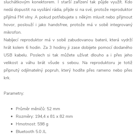
sluchátkovým konektorem. I starší zařízení tak půjde využít. Kdo
nedá dopustit na vysílání rádia, přijde si na své, protože reproduktor
přijímá FM vlny. A pokud potřebujete s někým mluvit nebo přijmout
hovor, poslouží i jako handsfree, protože má v sobě integrovaný
mikrofon.
Nabíjecí reproduktor má v sobě zabudovanou baterii, která vydrží
hrát kolem 6 hodin. Za 3 hodiny ji zase dobijete pomocí dodaného
USB kabelu. Poslech si tak můžete užívat dlouho a i přes jeho
velikost a váhu brát všude s sebou. Na reproduktoru je totiž
připnutý odjímatelný popruh, který hodíte přes rameno nebo přes
krk.
Parametry:
Průměr měničů: 52 mm
Rozměry: 194,4 x 81 x 82 mm
Hmotnost: 598 g
Bluetooth 5.0 JL