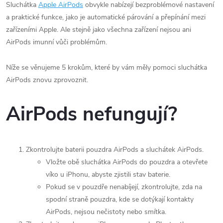
Sluchátka
Apple AirPods
obvykle nabízejí bezproblémové nastavení
a praktické funkce, jako je automatické párování a přepínání mezi
zařízeními Apple. Ale stejně jako všechna zařízení nejsou ani
AirPods imunní vůči problémům.
Níže se věnujeme 5 krokům, které by vám měly pomoci sluchátka
AirPods znovu zprovoznit.
AirPods nefungují?
Zkontrolujte baterii pouzdra AirPods a sluchátek AirPods.
Vložte obě sluchátka AirPods do pouzdra a otevřete
víko u iPhonu, abyste zjistili stav baterie.
Pokud se v pouzdře nenabíjejí, zkontrolujte, zda na
spodní straně pouzdra, kde se dotýkají kontakty
AirPods, nejsou nečistoty nebo smítka.