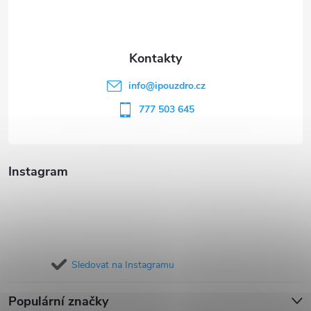
p
a
t
info
@
ipouzdro.cz
í
777 503 645
Instagram
Sledovat na Instagramu
Populární značky