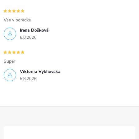
Vse v poradku
Irena Došková
6.8.2026
Super
Viktoriia Vykhovska
5.8.2026
Z
á