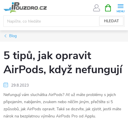
Přejít
NÁKUPNÍ
KOŠÍK
na
obsah
HLEDAT
Blog
5 tipů, jak opravit
AirPods, když nefungují
29.8.2023
Nefungují vám sluchátka AirPods? Ať už máte problémy s jejich
připojením, nabíjením, zvukem nebo něčím jiným, přečtěte si 5
způsobů, jak AirPods opravit. Také se dozvíte, jak zjistit, jestli máte
nárok na bezplatnou výměnu AirPods Pro od Applu.