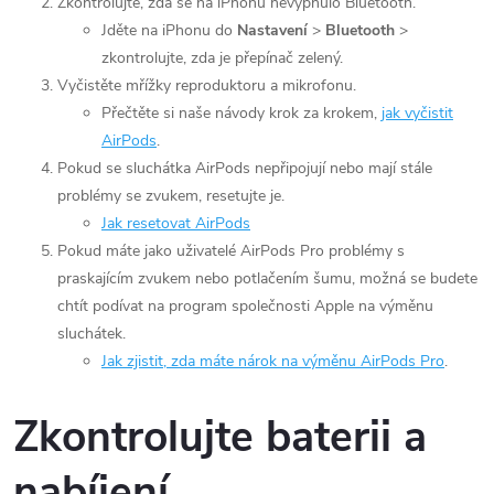
Zkontrolujte, zda se na iPhonu nevypnulo Bluetooth.
Jděte na iPhonu do
Nastavení
>
Bluetooth
>
zkontrolujte, zda je přepínač zelený.
Vyčistěte mřížky reproduktoru a mikrofonu.
Přečtěte si naše návody krok za krokem,
jak vyčistit
AirPods
.
Pokud se sluchátka AirPods nepřipojují nebo mají stále
problémy se zvukem, resetujte je.
Jak resetovat AirPods
Pokud máte jako uživatelé AirPods Pro problémy s
praskajícím zvukem nebo potlačením šumu, možná se budete
chtít podívat na program společnosti Apple na výměnu
sluchátek.
Jak zjistit, zda máte nárok na výměnu AirPods Pro
.
Zkontrolujte baterii a
nabíjení