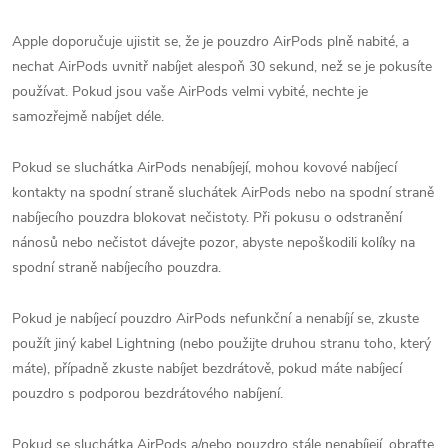
Apple doporučuje ujistit se, že je pouzdro AirPods plně nabité, a
nechat AirPods uvnitř nabíjet alespoň 30 sekund, než se je pokusíte
používat. Pokud jsou vaše AirPods velmi vybité, nechte je
samozřejmě nabíjet déle.
Pokud se sluchátka AirPods nenabíjejí, mohou kovové nabíjecí
kontakty na spodní straně sluchátek AirPods nebo na spodní straně
nabíjecího pouzdra blokovat nečistoty. Při pokusu o odstranění
nánosů nebo nečistot dávejte pozor, abyste nepoškodili kolíky na
spodní straně nabíjecího pouzdra.
Pokud je nabíjecí pouzdro AirPods nefunkční a nenabíjí se, zkuste
použít jiný kabel Lightning (nebo použijte druhou stranu toho, který
máte), případně zkuste nabíjet bezdrátově, pokud máte nabíjecí
pouzdro s podporou bezdrátového nabíjení.
Pokud se sluchátka AirPods a/nebo pouzdro stále nenabíjejí, obraťte