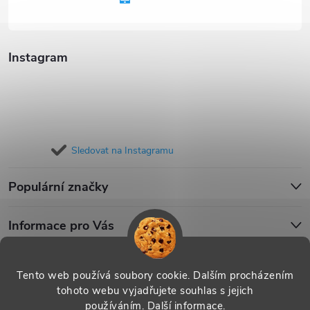
í
Instagram
Sledovat na Instagramu
Populární značky
Informace pro Vás
Blog
Tento web používá soubory cookie. Dalším procházením
tohoto webu vyjadřujete souhlas s jejich
používáním.
Další informace
.