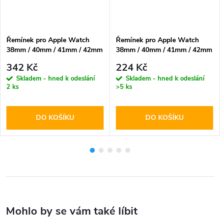
Řemínek pro Apple Watch
Řemínek pro Apple Watch
38mm / 40mm / 41mm / 42mm
38mm / 40mm / 41mm / 42mm
- Hoco, WA20 Climbing
- Hoco, WA15 Flexible Big
342 Kč
224 Kč
Orange
Red
Skladem - hned k odeslání
Skladem - hned k odeslání
2 ks
>5 ks
DO KOŠÍKU
DO KOŠÍKU