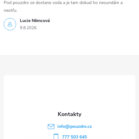
Pod pouzdro se dostane voda a je tam dokud ho nesundám a
neotřu.
Lucie Nĕmcová
9.8.2026
Z
á
p
a
t
info
@
ipouzdro.cz
777 503 645