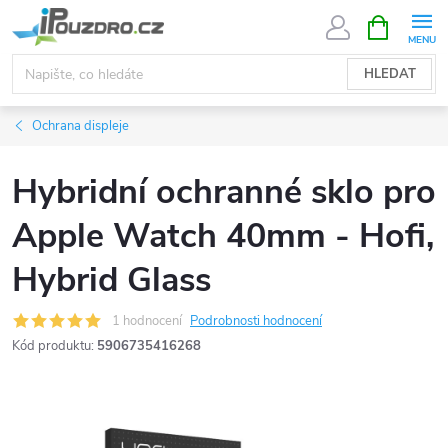
Přejít
NÁKUPNÍ
KOŠÍK
na
obsah
HLEDAT
Ochrana displeje
Hybridní ochranné sklo pro
Apple Watch 40mm - Hofi,
Hybrid Glass
1 hodnocení
Podrobnosti hodnocení
Kód produktu:
5906735416268