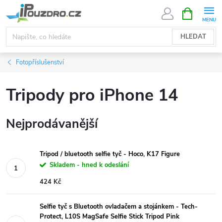
Přejít
NÁKUPNÍ
KOŠÍK
na
obsah
HLEDAT
Fotopříslušenství
Tripody pro iPhone 14
Nejprodávanější
Tripod / bluetooth selfie tyč - Hoco, K17 Figure
Skladem - hned k odeslání
424 Kč
Selfie tyč s Bluetooth ovladačem a stojánkem - Tech-
Protect, L10S MagSafe Selfie Stick Tripod Pink