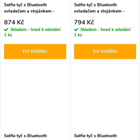
Selfie tyč s Bluetooth
Selfie tyč s Bluetooth
ovladačem a stojánkem -
ovladačem a stojánkem -
Tech-Protect, L03S Selfie
Tech-Protect, L08S Selfie
874 Kč
794 Kč
Stick Tripod Black
Stick Tripod Black
Skladem - hned k odeslání
Skladem - hned k odeslání
1 ks
1 ks
DO KOŠÍKU
DO KOŠÍKU
Selfie tyč s Bluetooth
Selfie tyč s Bluetooth