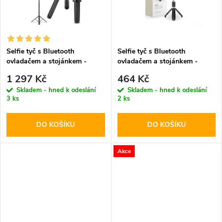
t
t
ů
ů
Selfie tyč s Bluetooth
Selfie tyč s Bluetooth
ovladačem a stojánkem -
ovladačem a stojánkem -
Spigen, S560W MagSafe
Tech-Protect, L01S Selfie
1 297 Kč
464 Kč
Black
Stick Tripod
Skladem - hned k odeslání
Skladem - hned k odeslání
3 ks
2 ks
DO KOŠÍKU
DO KOŠÍKU
Akce