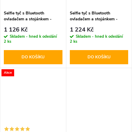
Selfie tyč s Bluetooth
Selfie tyč s Bluetooth
ovladačem a stojánkem -
ovladačem a stojánkem -
Spigen, S571W MagSafe
Spigen, S580W MagSafe
1 126 Kč
1 224 Kč
Black
Black
Skladem - hned k odeslání
Skladem - hned k odeslání
2 ks
2 ks
DO KOŠÍKU
DO KOŠÍKU
Akce