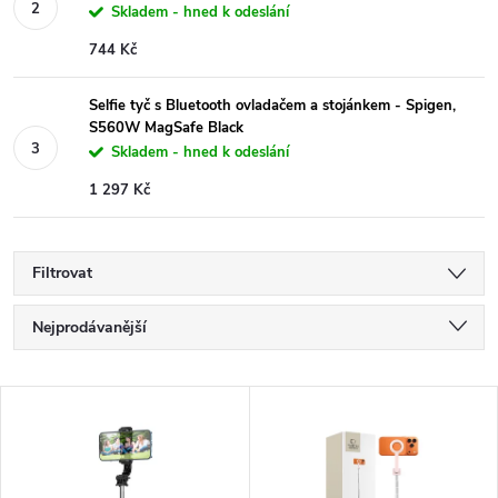
Skladem - hned k odeslání
744 Kč
Selfie tyč s Bluetooth ovladačem a stojánkem - Spigen,
S560W MagSafe Black
Skladem - hned k odeslání
1 297 Kč
Filtrovat
Ř
Nejprodávanější
a
Nejlevnější
V
Nejdražší
z
ý
Abecedně
e