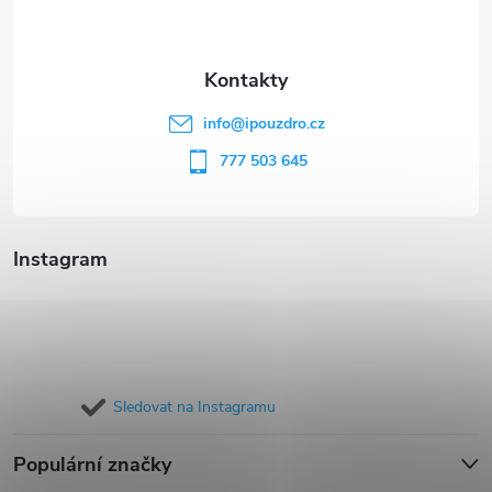
p
a
t
info
@
ipouzdro.cz
í
777 503 645
Instagram
Sledovat na Instagramu
Populární značky