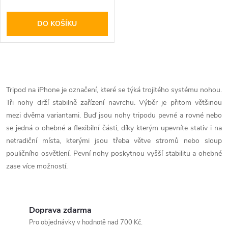
DO KOŠÍKU
O
v
Tripod na iPhone je označení, které se týká trojitého systému nohou.
Tři nohy drží stabilně zařízení navrchu. Výběr je přitom většinou
l
mezi dvěma variantami. Buď jsou nohy tripodu pevné a rovné nebo
á
se jedná o ohebné a flexibilní části, díky kterým upevníte stativ i na
netradiční místa, kterými jsou třeba větve stromů nebo sloup
d
pouličního osvětlení. Pevní nohy poskytnou vyšší stabilitu a ohebné
zase více možností.
a
c
í
Doprava zdarma
Pro objednávky v hodnotě nad 700 Kč.