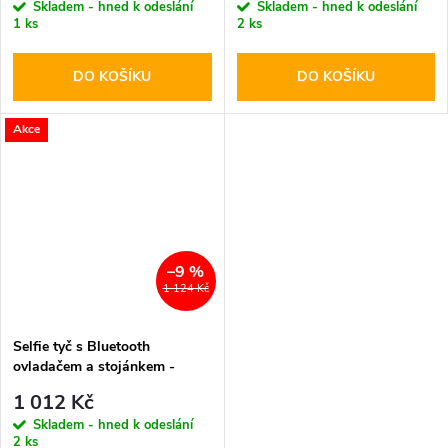
Skladem - hned k odeslání
Skladem - hned k odeslání
1 ks
2 ks
DO KOŠÍKU
DO KOŠÍKU
Akce
–9 %
1 124 Kč
Selfie tyč s Bluetooth
ovladačem a stojánkem -
SPIGEN, S540W Black
1 012 Kč
Skladem - hned k odeslání
2 ks