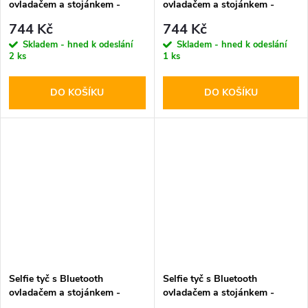
ovladačem a stojánkem -
ovladačem a stojánkem -
Tech-Protect, L03S Selfie
Tech-Protect, L06S MagSafe
744 Kč
744 Kč
Stick Tripod White
Selfie Stick Tripod
Skladem - hned k odeslání
Skladem - hned k odeslání
2 ks
1 ks
DO KOŠÍKU
DO KOŠÍKU
Selfie tyč s Bluetooth
Selfie tyč s Bluetooth
ovladačem a stojánkem -
ovladačem a stojánkem -
Tech-Protect, L05S Selfie
Tech-Protect, L04S Selfie