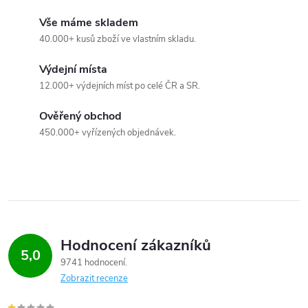
p
Vše máme skladem
r
40.000+ kusů zboží ve vlastním skladu.
v
Výdejní místa
k
12.000+ výdejních míst po celé ČR a SR.
y
Ověřený obchod
450.000+ vyřízených objednávek.
v
ý
p
i
Hodnocení zákazníků
s
5,0
9741 hodnocení
u
Zobrazit recenze