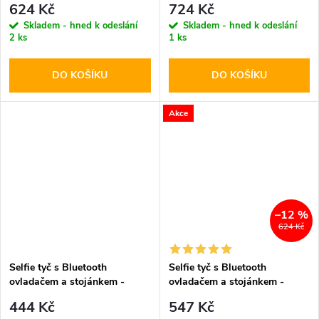
624 Kč
724 Kč
Stick Tripod
Stick Tripod
Skladem - hned k odeslání
Skladem - hned k odeslání
2 ks
1 ks
DO KOŠÍKU
DO KOŠÍKU
Akce
–12 %
624 Kč
Selfie tyč s Bluetooth
Selfie tyč s Bluetooth
ovladačem a stojánkem -
ovladačem a stojánkem -
Tech-Protect, L02S Selfie
Cellularline, Freedom Black
444 Kč
547 Kč
Stick Tripod