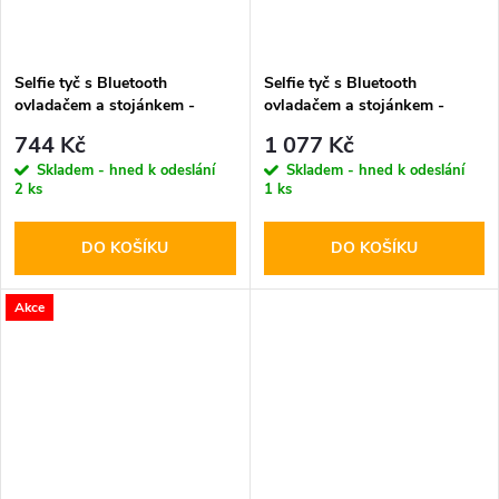
Selfie tyč s Bluetooth
Selfie tyč s Bluetooth
ovladačem a stojánkem -
ovladačem a stojánkem -
Tech-Protect, L10S MagSafe
Spigen, S571W MagSafe
744 Kč
1 077 Kč
Selfie Stick Tripod Black
Beige
Skladem - hned k odeslání
Skladem - hned k odeslání
2 ks
1 ks
DO KOŠÍKU
DO KOŠÍKU
Akce