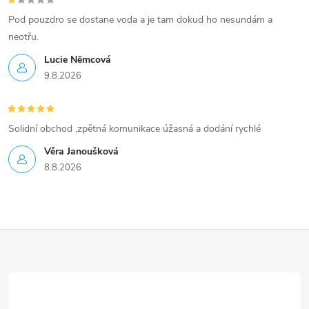
Pod pouzdro se dostane voda a je tam dokud ho nesundám a
neotřu.
Lucie Nĕmcová
9.8.2026
Solidní obchod ,zpětná komunikace úžasná a dodání rychlé
Věra Janoušková
8.8.2026
Z
á