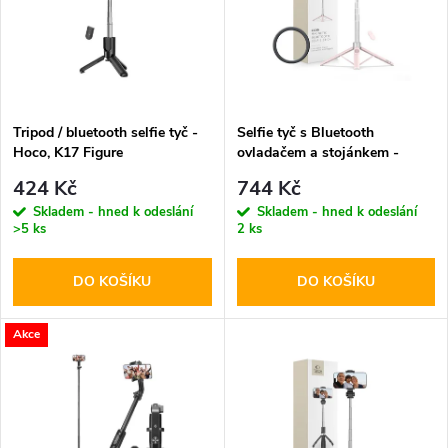
p
n
i
í
s
p
Tripod / bluetooth selfie tyč -
Selfie tyč s Bluetooth
Hoco, K17 Figure
ovladačem a stojánkem -
p
Tech-Protect, L10S MagSafe
r
424 Kč
744 Kč
Selfie Stick Tripod Pink
r
Skladem - hned k odeslání
Skladem - hned k odeslání
>5 ks
2 ks
o
o
DO KOŠÍKU
DO KOŠÍKU
d
d
u
Akce
u
k
k