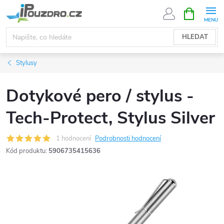
Přejít
NÁKUPNÍ
KOŠÍK
na
obsah
HLEDAT
Stylusy
Dotykové pero / stylus -
Tech-Protect, Stylus Silver
1 hodnocení
Podrobnosti hodnocení
Kód produktu:
5906735415636