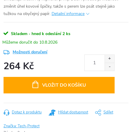
změnit úhel kovové špičky, takže s perem lze psát stejně jako
tužkou na obyčejný papír.
Detailní informace
Skladem - hned k odeslání
2 ks
10.8.2026
Možnosti doručení
264 Kč
Měrná
cena:
VLOŽIT DO KOŠÍKU
Dotaz k produktu
Hlídat dostupnost
Sdílet
Značka:
Tech-Protect