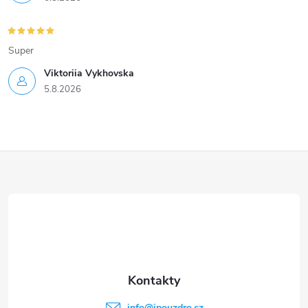
Super
Viktoriia Vykhovska
5.8.2026
Z
á
p
a
t
info
@
ipouzdro.cz