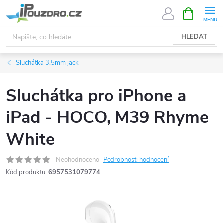
Přejít
NÁKUPNÍ
KOŠÍK
na
obsah
HLEDAT
Sluchátka 3.5mm jack
Sluchátka pro iPhone a
iPad - HOCO, M39 Rhyme
White
Neohodnoceno
Podrobnosti hodnocení
Kód produktu:
6957531079774