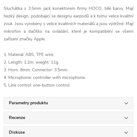
Sluchátka s 3,5mm jack konektorem firmy HOCO, bílé barvy. Mají
hezký design, podobajicí se designu earpodů a k tomu velice kvalitní
zvuk. Jsou vyrobeny s velice kvalitních materiálů a jsou výdržné. Mají
mikrofon a tlačítko na ovládání, které je kompatibilní se všemi
zařízení značky Apple.
1. Material: ABS, TPE wire.
2. Length: 1.2m; weight: 11g.
3. Horn: 8mm. Connector: 3.5mm.
4. Microphone: controller with microphone.
5. Line control: one-button control.
Parametry produktu
Recenze
Diskuse