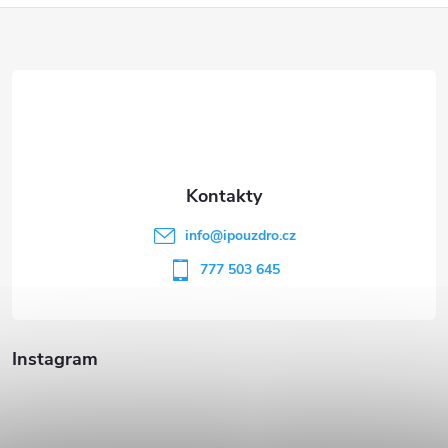
Z
á
p
a
t
info
@
ipouzdro.cz
í
777 503 645
Instagram