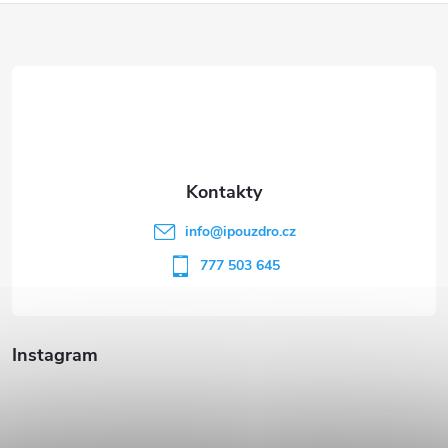
Z
á
p
a
t
info
@
ipouzdro.cz
í
777 503 645
Instagram