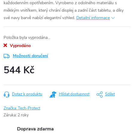
každodenním opotřebením. Vyrobeno z odolného materiálu s
měkkým vnitřkem, který chrání displej a zadní část tabletu, a díky
své navy barvě nabízí elegantní vzhled.
Detailní informace
Položka byla vyprodána…
Vyprodáno
Možnosti doručení
544 Kč
Měrná
cena:
Dotaz k produktu
Hlídat dostupnost
Sdílet
Značka:
Tech-Protect
Záruka
:
2 roky
Doprava zdarma