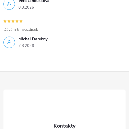
Věra Janoušková
8.8.2026
Dávám 5 hvezdicek
Michal Darebny
7.8.2026
Z
á
p
a