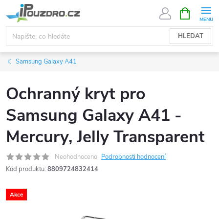
Přejít
NÁKUPNÍ
KOŠÍK
na
obsah
HLEDAT
Samsung Galaxy A41
Ochranný kryt pro
Samsung Galaxy A41 -
Mercury, Jelly Transparent
Neohodnoceno
Podrobnosti hodnocení
Kód produktu:
8809724832414
Akce