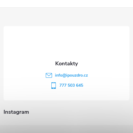
Z
á
p
a
t
info
@
ipouzdro.cz
í
777 503 645
Instagram