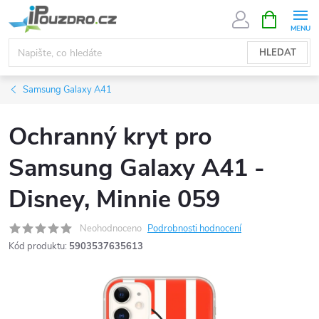
Přejít
NÁKUPNÍ
KOŠÍK
na
obsah
HLEDAT
Samsung Galaxy A41
Ochranný kryt pro
Samsung Galaxy A41 -
Disney, Minnie 059
Neohodnoceno
Podrobnosti hodnocení
Kód produktu:
5903537635613